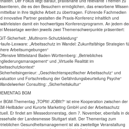
thalten. Der Fokus liegt darauf, praxisnahe und relevante Themen zu
äsentieren, die es den Besuchern ermöglichen, das erworbene Wissen
mittelbar in ihre tägliche Arbeit zu übertragen. Führende Fachmedien
d innovative Partner gestalten die Praxis-Konferenz inhaltlich und
währleisten damit ein hochwertiges Konferenzprogramm. An jedem de
ei Messetage werden jeweils zwei Themenschwerpunkte präsentiert:
GIT-Sicherheit: „Multinorm-Schutzkleidung“
Haufe-Lexware: „Arbeitsschutz im Wandel: Zukunftsfähige Strategien fü
chere Arbeitsumgebungen“
Offensive Mittelstand Baden-Württemberg: „Betriebliches
ngliederungsmanagement“ und „Virtuelle Realität im
beitsschutzkontext“
Sicherheitsingenieur: „Geschlechterspezifischer Arbeitsschutz“ und
valuation und Fortschreibung der Gefährdungsbeurteilung Psyche“
Wandelwerker Consulting: „Sicherheitskultur“
HEMENTAG BGM
r BGM-Thementag „TOPfit! JOBfit?“ ist eine Kooperation zwischen der
M-Heilbäder und Kurorte Marketing GmbH und der Arbeitsschutz
tuell. Er findet am Messedonnerstag, dem 7. November, ebenfalls in d
ssehalle der Landesmesse Stuttgart statt. Der Thementag zum
trieblichen Gesundheitsmanagement ist als zweiteilige Veranstaltung