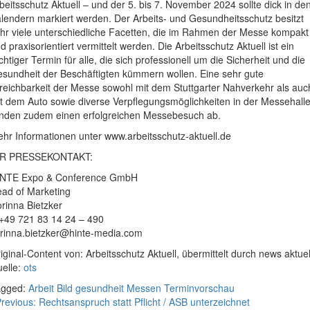
beitsschutz Aktuell – und der 5. bis 7. November 2024 sollte dick in de
lendern markiert werden. Der Arbeits- und Gesundheitsschutz besitzt
hr viele unterschiedliche Facetten, die im Rahmen der Messe kompakt
d praxisorientiert vermittelt werden. Die Arbeitsschutz Aktuell ist ein
chtiger Termin für alle, die sich professionell um die Sicherheit und die
sundheit der Beschäftigten kümmern wollen. Eine sehr gute
reichbarkeit der Messe sowohl mit dem Stuttgarter Nahverkehr als auc
t dem Auto sowie diverse Verpflegungsmöglichkeiten in der Messehall
nden zudem einen erfolgreichen Messebesuch ab.
hr Informationen unter www.arbeitsschutz-aktuell.de
HR PRESSEKONTAKT:
INTE Expo & Conference GmbH
ad of Marketing
rinna Bietzker
+49 721 83 14 24 – 490
rinna.bietzker@hinte-media.com
iginal-Content von: Arbeitsschutz Aktuell, übermittelt durch news aktuel
elle:
ots
agged:
Arbeit
Bild
gesundheit
Messen
Terminvorschau
eitragsnavigation
revious:
Rechtsanspruch statt Pflicht / ASB unterzeichnet