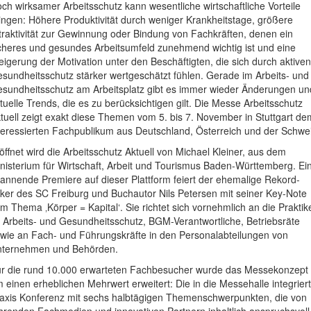
ch wirksamer Arbeitsschutz kann wesentliche wirtschaftliche Vorteile
ingen: Höhere Produktivität durch weniger Krankheitstage, größere
traktivität zur Gewinnung oder Bindung von Fachkräften, denen ein
cheres und gesundes Arbeitsumfeld zunehmend wichtig ist und eine
eigerung der Motivation unter den Beschäftigten, die sich durch aktiven
sundheitsschutz stärker wertgeschätzt fühlen. Gerade im Arbeits- und
sundheitsschutz am Arbeitsplatz gibt es immer wieder Änderungen un
tuelle Trends, die es zu berücksichtigen gilt. Die Messe Arbeitsschutz
tuell zeigt exakt diese Themen vom 5. bis 7. November in Stuttgart de
teressierten Fachpublikum aus Deutschland, Österreich und der Schwei
öffnet wird die Arbeitsschutz Aktuell von Michael Kleiner, aus dem
nisterium für Wirtschaft, Arbeit und Tourismus Baden-Württemberg. Ei
annende Premiere auf dieser Plattform feiert der ehemalige Rekord-
ker des SC Freiburg und Buchautor Nils Petersen mit seiner Key-Note
m Thema ‚Körper = Kapital‘. Sie richtet sich vornehmlich an die Praktik
 Arbeits- und Gesundheitsschutz, BGM-Verantwortliche, Betriebsräte
wie an Fach- und Führungskräfte in den Personalabteilungen von
ternehmen und Behörden.
r die rund 10.000 erwarteten Fachbesucher wurde das Messekonzept
 einen erheblichen Mehrwert erweitert: Die in die Messehalle integrier
axis Konferenz mit sechs halbtägigen Themenschwerpunkten, die von