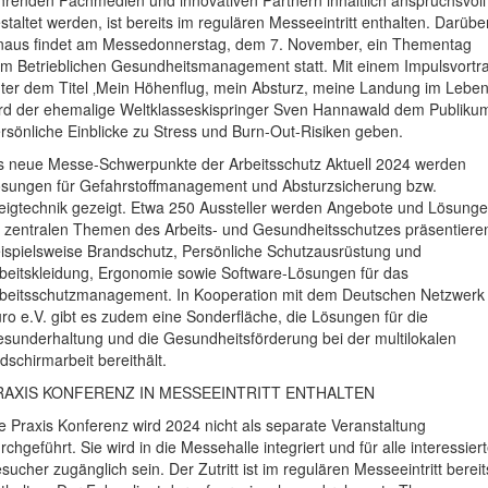
hrenden Fachmedien und innovativen Partnern inhaltlich anspruchsvoll
staltet werden, ist bereits im regulären Messeeintritt enthalten. Darübe
naus findet am Messedonnerstag, dem 7. November, ein Thementag
m Betrieblichen Gesundheitsmanagement statt. Mit einem Impulsvortr
ter dem Titel ‚Mein Höhenflug, mein Absturz, meine Landung im Leben
rd der ehemalige Weltklasseskispringer Sven Hannawald dem Publiku
rsönliche Einblicke zu Stress und Burn-Out-Risiken geben.
s neue Messe-Schwerpunkte der Arbeitsschutz Aktuell 2024 werden
sungen für Gefahrstoffmanagement und Absturzsicherung bzw.
eigtechnik gezeigt. Etwa 250 Aussteller werden Angebote und Lösung
 zentralen Themen des Arbeits- und Gesundheitsschutzes präsentiere
ispielsweise Brandschutz, Persönliche Schutzausrüstung und
beitskleidung, Ergonomie sowie Software-Lösungen für das
beitsschutzmanagement. In Kooperation mit dem Deutschen Netzwerk
ro e.V. gibt es zudem eine Sonderfläche, die Lösungen für die
sunderhaltung und die Gesundheitsförderung bei der multilokalen
ldschirmarbeit bereithält.
RAXIS KONFERENZ IN MESSEEINTRITT ENTHALTEN
e Praxis Konferenz wird 2024 nicht als separate Veranstaltung
rchgeführt. Sie wird in die Messehalle integriert und für alle interessier
sucher zugänglich sein. Der Zutritt ist im regulären Messeeintritt bereit