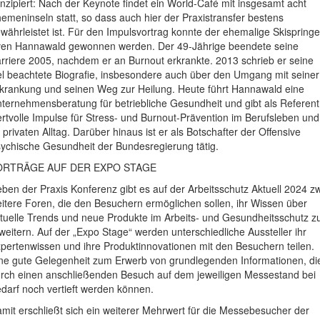
nzipiert: Nach der Keynote findet ein World-Café mit insgesamt acht
emeninseln statt, so dass auch hier der Praxistransfer bestens
währleistet ist. Für den Impulsvortrag konnte der ehemalige Skispringe
en Hannawald gewonnen werden. Der 49-Jährige beendete seine
rriere 2005, nachdem er an Burnout erkrankte. 2013 schrieb er seine
el beachtete Biografie, insbesondere auch über den Umgang mit seiner
krankung und seinen Weg zur Heilung. Heute führt Hannawald eine
ternehmensberatung für betriebliche Gesundheit und gibt als Referent
rtvolle Impulse für Stress- und Burnout-Prävention im Berufsleben und
 privaten Alltag. Darüber hinaus ist er als Botschafter der Offensive
ychische Gesundheit der Bundesregierung tätig.
ORTRÄGE AUF DER EXPO STAGE
ben der Praxis Konferenz gibt es auf der Arbeitsschutz Aktuell 2024 z
itere Foren, die den Besuchern ermöglichen sollen, ihr Wissen über
tuelle Trends und neue Produkte im Arbeits- und Gesundheitsschutz z
weitern. Auf der „Expo Stage“ werden unterschiedliche Aussteller ihr
pertenwissen und ihre Produktinnovationen mit den Besuchern teilen.
ne gute Gelegenheit zum Erwerb von grundlegenden Informationen, di
rch einen anschließenden Besuch auf dem jeweiligen Messestand bei
darf noch vertieft werden können.
mit erschließt sich ein weiterer Mehrwert für die Messebesucher der