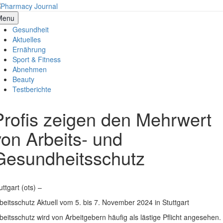
Skip
to
armacy Journal
Menu
content
Gesundheit
Aktuelles
Ernährung
Sport & Fitness
Abnehmen
Beauty
Testberichte
Profis zeigen den Mehrwert
von Arbeits- und
Gesundheitsschutz
uttgart (ots) –
beitsschutz Aktuell vom 5. bis 7. November 2024 in Stuttgart
beitsschutz wird von Arbeitgebern häufig als lästige Pflicht angesehen.