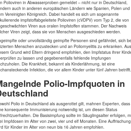
n Polioviren in Abwasserproben gemeldet – nicht nur in Deutschland,
ndern auch in anderen europäischen Ländern wie Spanien, Polen und
m Vereinigten Königreich. Dabei handelt es sich um sogenannte
rkulierende impfstoffabgeleitete Polioviren (cVDPV) vom Typ 2, die von
geschwächten Viren aus oralen Impfstoffen stammen. Der Nachweis
lcher Viren zeigt, dass sie von Menschen ausgeschieden werden.
geimpfte oder unvollständig geimpfte Personen sind gefährdet, sich be
fizierten Menschen anzustecken und an Poliomyelitis zu erkranken. Au
esem Grund wird Eltern dringend empfohlen, den Impfstatus ihrer Kind
erprüfen zu lassen und gegebenenfalls fehlende Impfungen
chzuholen. Die Krankheit, bekannt als Kinderlähmung, ist eine
chansteckende Infektion, die vor allem Kinder unter fünf Jahren betrifft
Mangelnde Polio-Impfquoten in
Deutschland
wohl Polio in Deutschland als ausgerottet gilt, mahnen Experten, dass
ne konsequente Immunisierung notwendig ist, um diesen Status
frechtzuerhalten. Die Basisimpfung sollte im Säuglingsalter erfolgen, m
ei Impfdosen im Alter von zwei, vier und elf Monaten. Eine Auffrischung
rd für Kinder im Alter von neun bis 16 Jahren empfohlen.