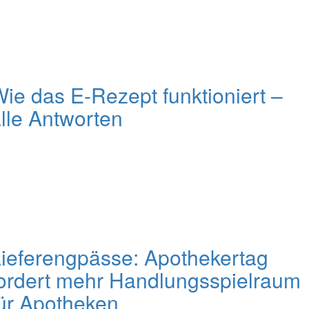
ie das E-Rezept funktioniert –
lle Antworten
ieferengpässe: Apothekertag
ordert mehr Handlungsspielraum
ür Apotheken