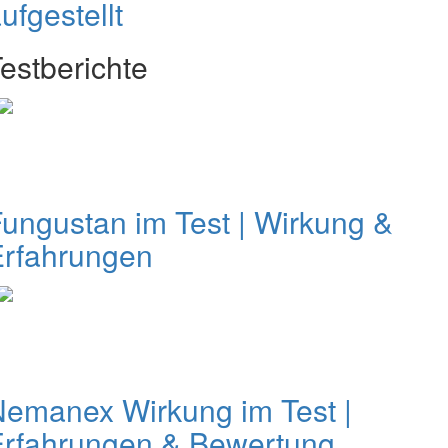
ufgestellt
estberichte
ungustan im Test | Wirkung &
Erfahrungen
emanex Wirkung im Test |
Erfahrungen & Bewertung