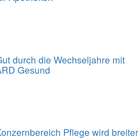
ut durch die Wechseljahre mit
ARD Gesund
onzernbereich Pflege wird breite