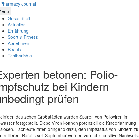
Skip
to
armacy Journal
Menu
content
Gesundheit
Aktuelles
Ernährung
Sport & Fitness
Abnehmen
Beauty
Testberichte
Experten betonen: Polio-
Impfschutz bei Kindern
unbedingt prüfen
 einigen deutschen Großstädten wurden Spuren von Polioviren im
wasser festgestellt. Diese Viren können potenziell die Kinderlähmung
slösen. Fachleute raten dringend dazu, den Impfstatus von Kindern zu
ntrollieren. Bereits seit September wurden vermehrt positive Nachweis