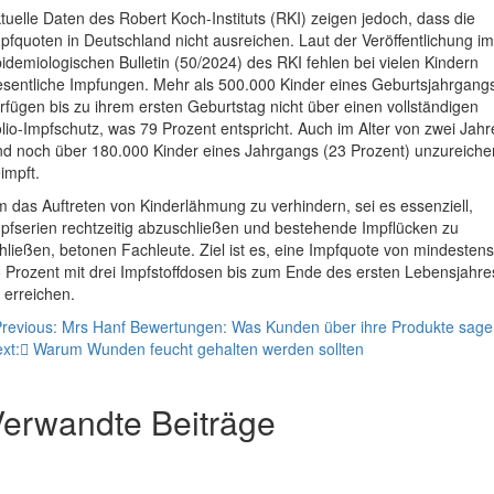
tuelle Daten des Robert Koch-Instituts (RKI) zeigen jedoch, dass die
pfquoten in Deutschland nicht ausreichen. Laut der Veröffentlichung im
idemiologischen Bulletin (50/2024) des RKI fehlen bei vielen Kindern
sentliche Impfungen. Mehr als 500.000 Kinder eines Geburtsjahrgang
rfügen bis zu ihrem ersten Geburtstag nicht über einen vollständigen
lio-Impfschutz, was 79 Prozent entspricht. Auch im Alter von zwei Jah
nd noch über 180.000 Kinder eines Jahrgangs (23 Prozent) unzureich
impft.
 das Auftreten von Kinderlähmung zu verhindern, sei es essenziell,
pfserien rechtzeitig abzuschließen und bestehende Impflücken zu
hließen, betonen Fachleute. Ziel ist es, eine Impfquote von mindestens
 Prozent mit drei Impfstoffdosen bis zum Ende des ersten Lebensjahre
 erreichen.
eitragsnavigation
revious:
Mrs Hanf Bewertungen: Was Kunden über ihre Produkte sage
xt:
Warum Wunden feucht gehalten werden sollten
erwandte Beiträge