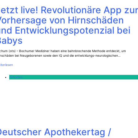
etzt live! Revolutionäre App zu
Vorhersage von Hirnschäden
und Entwicklungspotenzial bei
Babys
chum (ots) – Bochumer Mediziner haben eine bahnbrechende Methode entdeckt, um
rnschäden bei Neugeborenen sowie den IQ und die entwicklungs-neurologischen…
iterlesen
Aktuelles
Deutscher Apothekertag /