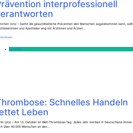
rävention interprofessionell
verantworten
nchen (ots) – Damit die gesundheitliche Prävention den Menschen zugutekommen kann, soll
othekerinnen und Apotheker eng mit Ärztinnen und Ärzten…
iterlesen
Aktuelles
Thrombose: Schnelles Handeln
ettet Leben
lin (ots) – Am 13. Oktober ist Welt-Thrombose-Tag. Jedes Jahr sterben in Deutschland immer
ch über 40.000 Menschen an den…