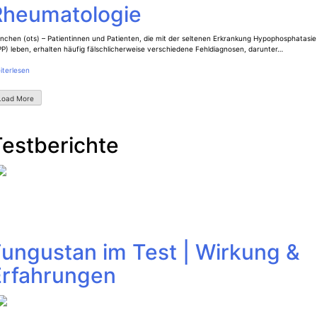
Rheumatologie
nchen (ots) – Patientinnen und Patienten, die mit der seltenen Erkrankung Hypophosphatasie
P) leben, erhalten häufig fälschlicherweise verschiedene Fehldiagnosen, darunter…
iterlesen
Load More
Testberichte
Fungustan im Test | Wirkung &
Erfahrungen