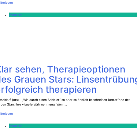
iterlesen
Aktuelles
Klar sehen, Therapieoptionen
des Grauen Stars: Linsentrübun
rfolgreich therapieren
seldorf (ots) – „Wie durch einen Schleier“ so oder so ähnlich beschreiben Betroffene des
auen Stars ihre visuelle Wahrnehmung. Wenn…
iterlesen
Aktuelles