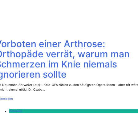
orboten einer Arthrose:
Orthopäde verrät, warum man
Schmerzen im Knie niemals
gnorieren sollte
d Neuenahr-Ahrweiler (ots) – Knie-OPs zählen zu den häufigsten Operationen – aber oft wär
 nicht einmal nötig! Dr. Csaba…
iterlesen
Aktuelles