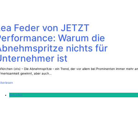
Lea Feder von JETZT
Performance: Warum die
Abnehmspritze nichts für
Unternehmer ist
fkirchen (ots) – Die Abnehmspritze – ein Trend, der vor allem bei Prominenten immer mehr a
fmerksamkeit gewinnt, aber auch…
iterlesen
Aktuelles