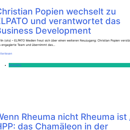
hristian Popien wechselt zu
ELPATO und verantwortet das
Business Development
lin (ots) – ELPATO Medien freut sich über einen weiteren Neuzugang: Christian Popien verstä
s engagierte Team und übernimmt das…
iterlesen
Aktuelles
Wenn Rheuma nicht Rheuma ist 
HPP: das Chamäleon in der