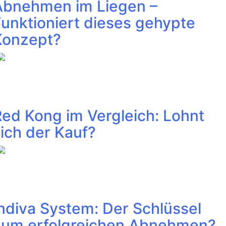
Abnehmen im Liegen –
unktioniert dieses gehypte
Konzept?
ed Kong im Vergleich: Lohnt
ich der Kauf?
ndiva System: Der Schlüssel
zum erfolgreichen Abnehmen?