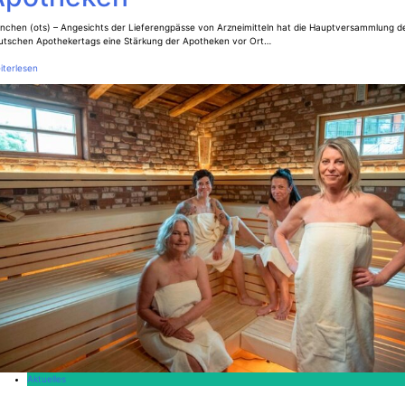
nchen (ots) – Angesichts der Lieferengpässe von Arzneimitteln hat die Hauptversammlung d
utschen Apothekertags eine Stärkung der Apotheken vor Ort…
iterlesen
Aktuelles