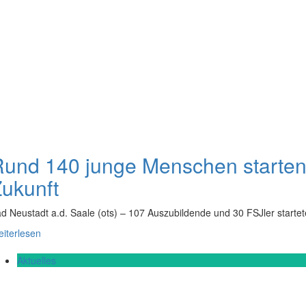
Rund 140 junge Menschen starte
ukunft
d Neustadt a.d. Saale (ots) – 107 Auszubildende und 30 FSJler st
iterlesen
Aktuelles