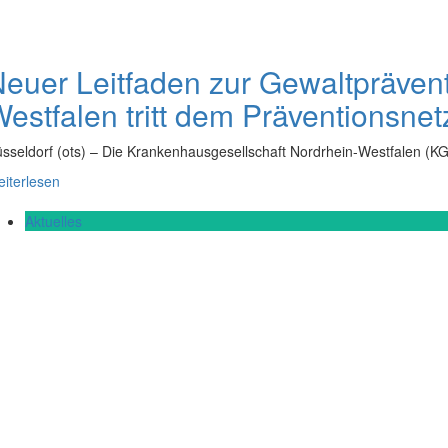
euer Leitfaden zur Gewaltpräven
estfalen tritt dem Präventionsne
sseldorf (ots) – Die Krankenhausgesellschaft Nordrhein-Westfalen (
iterlesen
Aktuelles