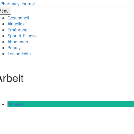
Skip
to
armacy Journal
Menu
content
Gesundheit
Aktuelles
Ernährung
Sport & Fitness
Abnehmen
Beauty
Testberichte
Arbeit
Aktuelles