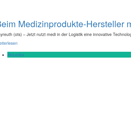
eim Medizinprodukte-Hersteller me
yreuth (ots) – Jetzt nutzt medi in der Logistik eine innovative Techn
iterlesen
Aktuelles