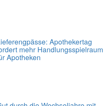
ieferengpässe: Apothekertag
ordert mehr Handlungsspielraum
ür Apotheken
ut durch die Wechseljahre mit