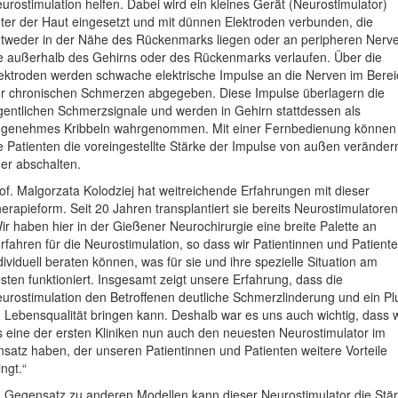
urostimulation helfen. Dabei wird ein kleines Gerät (Neurostimulator)
ter der Haut eingesetzt und mit dünnen Elektroden verbunden, die
tweder in der Nähe des Rückenmarks liegen oder an peripheren Nerv
e außerhalb des Gehirns oder des Rückenmarks verlaufen. Über die
ektroden werden schwache elektrische Impulse an die Nerven im Berei
r chronischen Schmerzen abgegeben. Diese Impulse überlagern die
gentlichen Schmerzsignale und werden in Gehirn stattdessen als
genehmes Kribbeln wahrgenommen. Mit einer Fernbedienung können
e Patienten die voreingestellte Stärke der Impulse von außen veränder
er abschalten.
of. Malgorzata Kolodziej hat weitreichende Erfahrungen mit dieser
erapieform. Seit 20 Jahren transplantiert sie bereits Neurostimulatoren
ir haben hier in der Gießener Neurochirurgie eine breite Palette an
rfahren für die Neurostimulation, so dass wir Patientinnen und Patient
dividuell beraten können, was für sie und ihre spezielle Situation am
sten funktioniert. Insgesamt zeigt unsere Erfahrung, dass die
urostimulation den Betroffenen deutliche Schmerzlinderung und ein Pl
 Lebensqualität bringen kann. Deshalb war es uns auch wichtig, dass w
s eine der ersten Kliniken nun auch den neuesten Neurostimulator im
nsatz haben, der unseren Patientinnen und Patienten weitere Vorteile
ingt.“
 Gegensatz zu anderen Modellen kann dieser Neurostimulator die Stä