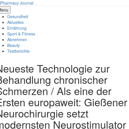
Skip
to
armacy Journal
Menu
content
Gesundheit
Aktuelles
Ernährung
Sport & Fitness
Abnehmen
Beauty
Testberichte
Neueste Technologie zur
Behandlung chronischer
Schmerzen / Als eine der
Ersten europaweit: Gießener
Neurochirurgie setzt
modernsten Neurostimulator