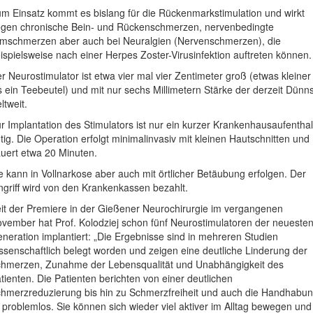
m Einsatz kommt es bislang für die Rückenmarkstimulation und wirkt
gen chronische Bein- und Rückenschmerzen, nervenbedingte
mschmerzen aber auch bei Neuralgien (Nervenschmerzen), die
ispielsweise nach einer Herpes Zoster-Virusinfektion auftreten können.
r Neurostimulator ist etwa vier mal vier Zentimeter groß (etwas kleiner
s ein Teebeutel) und mit nur sechs Millimetern Stärke der derzeit Dünn
ltweit.
r Implantation des Stimulators ist nur ein kurzer Krankenhausaufenthal
tig. Die Operation erfolgt minimalinvasiv mit kleinen Hautschnitten und
uert etwa 20 Minuten.
e kann in Vollnarkose aber auch mit örtlicher Betäubung erfolgen. Der
ngriff wird von den Krankenkassen bezahlt.
it der Premiere in der Gießener Neurochirurgie im vergangenen
vember hat Prof. Kolodziej schon fünf Neurostimulatoren der neueste
neration implantiert: „Die Ergebnisse sind in mehreren Studien
ssenschaftlich belegt worden und zeigen eine deutliche Linderung der
hmerzen, Zunahme der Lebensqualität und Unabhängigkeit des
tienten. Die Patienten berichten von einer deutlichen
hmerzreduzierung bis hin zu Schmerzfreiheit und auch die Handhabu
t problemlos. Sie können sich wieder viel aktiver im Alltag bewegen und