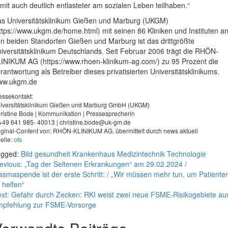
mit auch deutlich entlasteter am sozialen Leben teilhaben.“
s Universitätsklinikum Gießen und Marburg (UKGM)
ttps://www.ukgm.de/home.html) mit seinen 86 Kliniken und Instituten a
n beiden Standorten Gießen und Marburg ist das drittgrößte
iversitätsklinikum Deutschlands. Seit Februar 2006 trägt die RHÖN-
INIKUM AG (https://www.rhoen-klinikum-ag.com/) zu 95 Prozent die
rantwortung als Betreiber dieses privatisierten Universitätsklinikums.
ww.ukgm.de
essekontakt:
iversitätsklinikum Gießen und Marburg GmbH (UKGM)
ristine Bode | Kommunikation | Pressesprecherin
 +49 641 985- 40013 |
christine.bode@uk-gm.de
iginal-Content von: RHÖN-KLINIKUM AG, übermittelt durch news aktuell
elle:
ots
agged:
Bild
gesundheit
Krankenhaus
Medizintechnik
Technologie
eitragsnavigation
evious:
„Tag der Seltenen Erkrankungen“ am 29.02.2024 /
asmaspende ist der erste Schritt: / „Wir müssen mehr tun, um Patiente
 helfen“
xt:
Gefahr durch Zecken: RKI weist zwei neue FSME-Risikogebiete aus
pfehlung zur FSME-Vorsorge