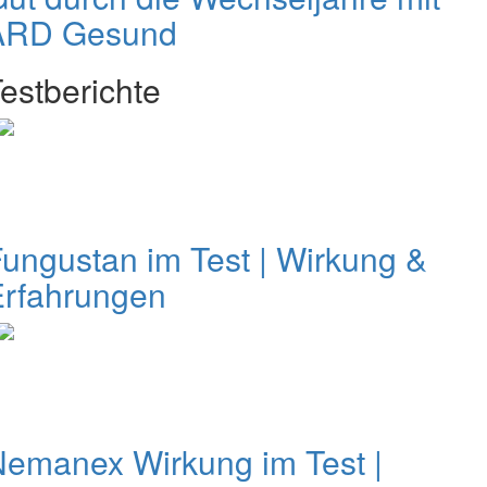
ARD Gesund
estberichte
ungustan im Test | Wirkung &
Erfahrungen
emanex Wirkung im Test |