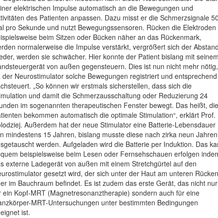
iner elektrischen Impulse automatisch an die Bewegungen und
tivitäten des Patienten anpassen. Dazu misst er die Schmerzsignale 5
l pro Sekunde und nutzt Bewegungssensoren. Rücken die Elektroden
ispielsweise beim Sitzen oder Bücken näher an das Rückenmark,
rden normalerweise die Impulse verstärkt, vergrößert sich der Abstan
eder, werden sie schwächer. Hier konnte der Patient bislang mit seine
ndsteuergerät von außen gegensteuern. Dies ist nun nicht mehr nötig,
 der Neurostimulator solche Bewegungen registriert und entsprechend
chsteuert. „So können wir erstmals sicherstellen, dass sich die
imulation und damit die Schmerzausschaltung oder Reduzierung 24
unden im sogenannten therapeutischen Fenster bewegt. Das heißt, di
tienten bekommen automatisch die optimale Stimulation“, erklärt Prof.
lodziej. Außerdem hat der neue Stimulator eine Batterie-Lebensdauer
n mindestens 15 Jahren, bislang musste diese nach zirka neun Jahren
sgetauscht werden. Aufgeladen wird die Batterie per Induktion. Das k
quem beispielsweise beim Lesen oder Fernsehschauen erfolgen inde
s externe Ladegerät von außen mit einem Stretchgürtel auf den
urostimulator gesetzt wird, der sich unter der Haut am unteren Rücke
er im Bauchraum befindet. Es ist zudem das erste Gerät, das nicht nur
r ein Kopf-MRT (Magnetresonanztherapie) sondern auch für eine
nzkörper-MRT-Untersuchungen unter bestimmten Bedingungen
eignet ist.