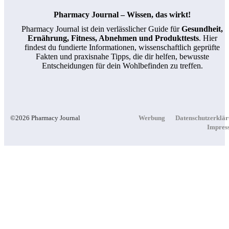
Unbedingt
Pharmacy Journal – Wissen, das wirkt!
Prüfen
Pharmacy Journal ist dein verlässlicher Guide für
Gesundheit,
Ernährung, Fitness, Abnehmen und Produkttests
. Hier
findest du fundierte Informationen, wissenschaftlich geprüfte
Fakten und praxisnahe Tipps, die dir helfen, bewusste
Lieferengpässe:
Entscheidungen für dein Wohlbefinden zu treffen.
Apothekertag
Fordert Mehr
Handlungsspielraum
©2026 Pharmacy Journal
Werbung
Datenschutzerklä
Für Apotheken
Impres
Gut Durch Die
Wechseljahre
Mit ARD Gesund