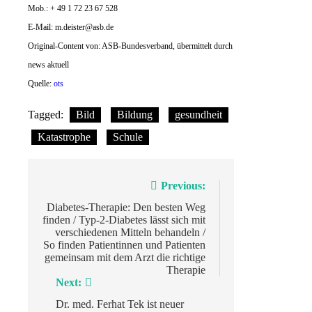
Mob.: + 49 1 72 23 67 528
E-Mail:
m.deister@asb.de
Original-Content von: ASB-Bundesverband, übermittelt durch
news aktuell
Quelle:
ots
Tagged:
Bild
Bildung
gesundheit
Katastrophe
Schule
Beitragsnavigation
Previous:
Diabetes-Therapie: Den besten Weg
finden / Typ-2-Diabetes lässt sich mit
verschiedenen Mitteln behandeln /
So finden Patientinnen und Patienten
gemeinsam mit dem Arzt die richtige
Therapie
Next:
Dr. med. Ferhat Tek ist neuer