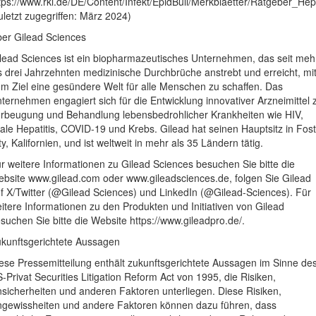
tps://www.rki.de/DE/Content/Infekt/EpidBull/Merkblaetter/Ratgeber_Hepa
uletzt zugegriffen: März 2024)
er Gilead Sciences
lead Sciences ist ein biopharmazeutisches Unternehmen, das seit meh
s drei Jahrzehnten medizinische Durchbrüche anstrebt und erreicht, mi
m Ziel eine gesündere Welt für alle Menschen zu schaffen. Das
ternehmen engagiert sich für die Entwicklung innovativer Arzneimittel 
rbeugung und Behandlung lebensbedrohlicher Krankheiten wie HIV,
rale Hepatitis, COVID-19 und Krebs. Gilead hat seinen Hauptsitz in Fos
ty, Kalifornien, und ist weltweit in mehr als 35 Ländern tätig.
r weitere Informationen zu Gilead Sciences besuchen Sie bitte die
bsite www.gilead.com oder www.gileadsciences.de, folgen Sie Gilead
f X/Twitter (@Gilead Sciences) und LinkedIn (@Gilead-Sciences). Für
itere Informationen zu den Produkten und Initiativen von Gilead
suchen Sie bitte die Website https://www.gileadpro.de/.
kunftsgerichtete Aussagen
ese Pressemitteilung enthält zukunftsgerichtete Aussagen im Sinne de
-Privat Securities Litigation Reform Act von 1995, die Risiken,
sicherheiten und anderen Faktoren unterliegen. Diese Risiken,
gewissheiten und andere Faktoren können dazu führen, dass