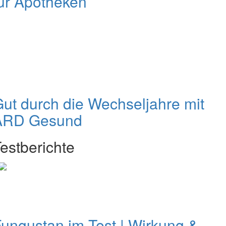
ür Apotheken
ut durch die Wechseljahre mit
ARD Gesund
estberichte
ungustan im Test | Wirkung &