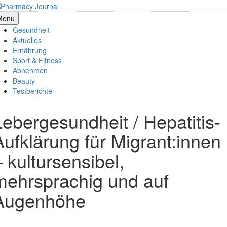
Skip
to
armacy Journal
Menu
content
Gesundheit
Aktuelles
Ernährung
Sport & Fitness
Abnehmen
Beauty
Testberichte
Lebergesundheit / Hepatitis-
Aufklärung für Migrant:innen
– kultursensibel,
mehrsprachig und auf
Augenhöhe