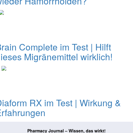
wieder Hämorrhoiden?
rain Complete im Test | Hilft
ieses Migränemittel wirklich!
0
iaform RX im Test | Wirkung &
Erfahrungen
Pharmacy Journal – Wissen, das wirkt!