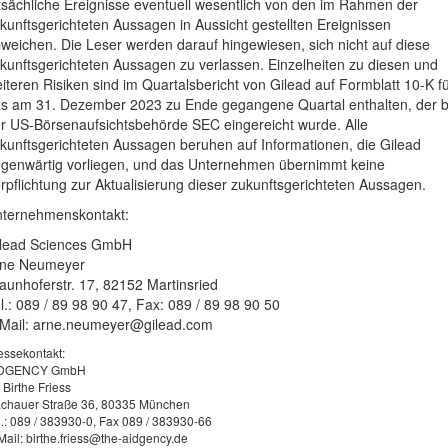
tsächliche Ereignisse eventuell wesentlich von den im Rahmen der
kunftsgerichteten Aussagen in Aussicht gestellten Ereignissen
weichen. Die Leser werden darauf hingewiesen, sich nicht auf diese
kunftsgerichteten Aussagen zu verlassen. Einzelheiten zu diesen und
iteren Risiken sind im Quartalsbericht von Gilead auf Formblatt 10-K f
s am 31. Dezember 2023 zu Ende gegangene Quartal enthalten, der b
r US-Börsenaufsichtsbehörde SEC eingereicht wurde. Alle
kunftsgerichteten Aussagen beruhen auf Informationen, die Gilead
genwärtig vorliegen, und das Unternehmen übernimmt keine
rpflichtung zur Aktualisierung dieser zukunftsgerichteten Aussagen.
ternehmenskontakt:
lead Sciences GmbH
rne Neumeyer
aunhoferstr. 17, 82152 Martinsried
l.: 089 / 89 98 90 47, Fax: 089 / 89 98 90 50
Mail:
arne.neumeyer@gilead.com
essekontakt:
IDGENCY GmbH
. Birthe Friess
chauer Straße 36, 80335 München
l.: 089 / 383930-0, Fax 089 / 383930-66
Mail:
birthe.friess@the-aidgency.de