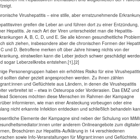
fzeigt.
ronische Virushepatitis – eine stille, aber ernstzunehmende Erkrankun
patitisviren greifen die Leber an und führen dort zu einer Entzündung,
ner Hepatitis. Je nach Art der Viren unterscheidet man die Hepatitis-
krankungen A, B, C, D, und E. Sie alle können gesundheitliche Proble
ch sich ziehen, insbesondere aber die chronischen Formen der Hepatit
 C und D. Betroffene merken oft über Jahre hinweg nichts von der
krankung, einstweilen kann die Leber jedoch schwer geschädigt werde
d sogar Leberzellkrebs entstehen.[1],[2]
nige Personengruppen haben ein erhöhtes Risiko für eine Virushepatiti
d sollten daher gezielt angesprochen werden. Zu ihnen zählen
grant:innen und Geflüchtete aus Ländern, in denen die Virushepatitis
iter verbreitet ist – etwa in Osteuropa oder Vorderasien. Das EMZ und
lead Sciences möchten diese Menschen im Rahmen der Kampagne
rüber informieren, wie man einer Ansteckung vorbeugen oder eine
slang nicht erkannte Infektion entdecken und schließlich behandeln kan
sentliche Elemente der Kampagne sind neben der Schulung von MiMi
sundheitsmediator:innen unter anderem Onlineangebote zum digitale
rnen, Broschüren zur Hepatitis-Aufklärung in 14 verschiedenen
rachen sowie Info-Veranstaltungen für Migrant:innen und Geflüchtete.