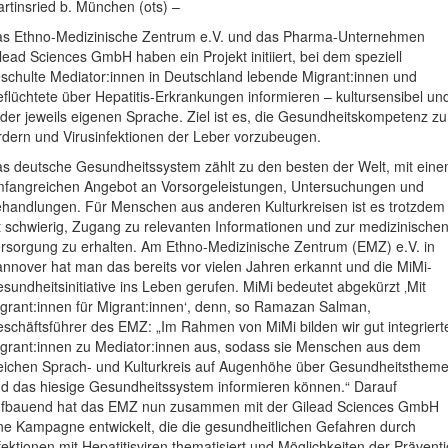
rtinsried b. München (ots) –
s Ethno-Medizinische Zentrum e.V. und das Pharma-Unternehmen
lead Sciences GmbH haben ein Projekt initiiert, bei dem speziell
schulte Mediator:innen in Deutschland lebende Migrant:innen und
flüchtete über Hepatitis-Erkrankungen informieren – kultursensibel un
 der jeweils eigenen Sprache. Ziel ist es, die Gesundheitskompetenz zu
rdern und Virusinfektionen der Leber vorzubeugen.
s deutsche Gesundheitssystem zählt zu den besten der Welt, mit ein
fangreichen Angebot an Vorsorgeleistungen, Untersuchungen und
handlungen. Für Menschen aus anderen Kulturkreisen ist es trotzdem
t schwierig, Zugang zu relevanten Informationen und zur medizinische
rsorgung zu erhalten. Am Ethno-Medizinische Zentrum (EMZ) e.V. in
nnover hat man das bereits vor vielen Jahren erkannt und die MiMi-
sundheitsinitiative ins Leben gerufen. MiMi bedeutet abgekürzt ‚Mit
grant:innen für Migrant:innen‘, denn, so Ramazan Salman,
schäftsführer des EMZ: „Im Rahmen von MiMi bilden wir gut integriert
grant:innen zu Mediator:innen aus, sodass sie Menschen aus dem
eichen Sprach- und Kulturkreis auf Augenhöhe über Gesundheitsthem
d das hiesige Gesundheitssystem informieren können.“ Darauf
fbauend hat das EMZ nun zusammen mit der Gilead Sciences GmbH
ne Kampagne entwickelt, die die gesundheitlichen Gefahren durch
fektionen mit Hepatitisviren thematisiert und Möglichkeiten der Prävent