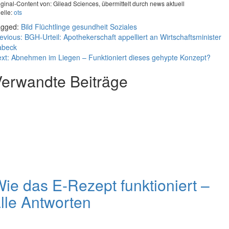
iginal-Content von: Gilead Sciences, übermittelt durch news aktuell
elle:
ots
agged:
Bild
Flüchtlinge
gesundheit
Soziales
eitragsnavigation
evious:
BGH-Urteil: Apothekerschaft appelliert an Wirtschaftsminister
abeck
xt:
Abnehmen im Liegen – Funktioniert dieses gehypte Konzept?
erwandte Beiträge
ie das E-Rezept funktioniert –
lle Antworten