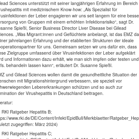
lead Sciences unterstützt mit seiner langjährigen Erfahrung im Bereich
rushepatitis mit medizinischem Know-how: „Als Spezialist für
rusinfektionen der Leber engagieren wir uns seit langem für eine bess
rsorgung von Gruppen mit einem erhöhten Infektionsrisiko“, sagt Dr.
sanne Spießl, Senior Business Director Liver Disease bei Gilead
iences. „Was Migrant:innen und Geflüchtete anbelangt, ist das EMZ d
iner jahrelangen Erfahrung und der etablierten Strukturen der ideale
operationspartner für uns. Gemeinsam setzen wir uns dafür ein, dass
ese Zielgruppe umfassend über Virusinfektionen der Leber aufgeklärt
rd und Informationen dazu erhält, wie man sich impfen oder testen und
fs. behandeln lassen kann“, erläutert Dr. Susanne Spießl.
Z und Gilead Sciences wollen damit die gesundheitliche Situation der
nschen mit Migrationshintergrund verbessern, sie speziell vor
hwerwiegenden Lebererkrankungen schützen und so auch zur
imination der Virushepatitis in Deutschland beitragen.
teratur:
] RKI Ratgeber Hepatitis B;
tps://www.rki.de/DE/Content/Infekt/EpidBull/Merkblaetter/Ratgeber_Hepa
uletzt zugegriffen: März 2024)
] RKI Ratgeber Hepatitis C;