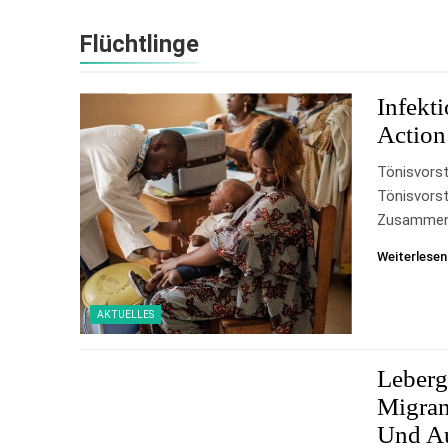
Flüchtlinge
Infekt
Action
Tönisvorst
Tönisvorst
Zusammen
Weiterlesen
AKTUELLES
Leberg
Migran
Und A