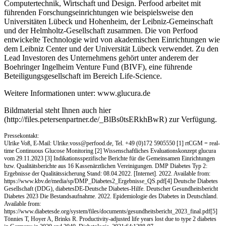
Computertechnik, Wirtschaft und Design. Perfood arbeitet mit
führenden Forschungseinrichtungen wie beispielsweise den
Universitäten Lübeck und Hohenheim, der Leibniz-Gemeinschaft
und der Helmholtz-Gesellschaft zusammen. Die von Perfood
entwickelte Technologie wird von akademischen Einrichtungen wie
dem Leibniz Center und der Universität Lübeck verwendet. Zu den
Lead Investoren des Unternehmens gehört unter anderem der
Boehringer Ingelheim Venture Fund (BIVF), eine führende
Beteiligungsgesellschaft im Bereich Life-Science.
Weitere Informationen unter: www.glucura.de
Bildmaterial steht Ihnen auch hier
(http://files.petersenpartner.de/_BlBs0tsERkhBwR) zur Verfügung.
Pressekontakt:
Ulrike Voß, E-Mail:
Ulrike.voss@perfood.de
, Tel. +49 (0)172 5905550 [1] rtCGM = real-
time Continuous Glucose Monitoring [2] Wissenschaftliches Evaluationskonzept glucura
vom 29.11.2023 [3] Indikationsspezifische Berichte für die Gemeinsamen Einrichtungen
bzw. Qualitätsberichte aus 16 Kassenärztlichen Vereinigungen. DMP Diabetes Typ 2:
Ergebnisse der Qualitätssicherung Stand: 08.04.2022. [Internet]. 2022. Available from:
https://www.kbv.de/media/sp/DMP_Diabetes2_Ergebnisse_QS.pdf[4] Deutsche Diabetes
Gesellschaft (DDG), diabetesDE-Deutsche Diabetes-Hilfe. Deutscher Gesundheitsbericht
Diabetes 2023 Die Bestandsaufnahme. 2022. Epidemiologie des Diabetes in Deutschland.
Available from:
https://www.diabetesde.org/system/files/documents/gesundheitsbericht_2023_final.pdf[5]
Tönnies T, Hoyer A, Brinks R. Productivity-adjusted life years lost due to type 2 diabetes