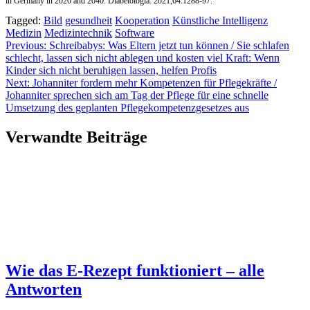
in Germany in 2020 and 2040. Diabetologia. 2021;64:1288-97.
Tagged:
Bild
gesundheit
Kooperation
Künstliche Intelligenz
Medizin
Medizintechnik
Software
Beitragsnavigation
Previous:
Schreibabys: Was Eltern jetzt tun können / Sie schlafen
schlecht, lassen sich nicht ablegen und kosten viel Kraft: Wenn
Kinder sich nicht beruhigen lassen, helfen Profis
Next:
Johanniter fordern mehr Kompetenzen für Pflegekräfte /
Johanniter sprechen sich am Tag der Pflege für eine schnelle
Umsetzung des geplanten Pflegekompetenzgesetzes aus
Verwandte Beiträge
Wie das E-Rezept funktioniert – alle
Antworten