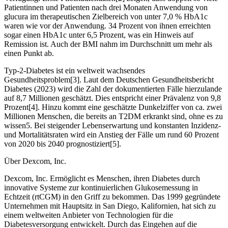
Patientinnen und Patienten nach drei Monaten Anwendung von
glucura im therapeutischen Zielbereich von unter 7,0 % HbA1c
waren wie vor der Anwendung. 34 Prozent von ihnen erreichten
sogar einen HbA1c unter 6,5 Prozent, was ein Hinweis auf
Remission ist. Auch der BMI nahm im Durchschnitt um mehr als
einen Punkt ab.
Typ-2-Diabetes ist ein weltweit wachsendes
Gesundheitsproblem[3]. Laut dem Deutschen Gesundheitsbericht
Diabetes (2023) wird die Zahl der dokumentierten Fälle hierzulande
auf 8,7 Millionen geschätzt. Dies entspricht einer Prävalenz von 9,8
Prozent[4]. Hinzu kommt eine geschätzte Dunkelziffer von ca. zwei
Millionen Menschen, die bereits an T2DM erkrankt sind, ohne es zu
wissen5. Bei steigender Lebenserwartung und konstanten Inzidenz-
und Mortalitätsraten wird ein Anstieg der Fälle um rund 60 Prozent
von 2020 bis 2040 prognostiziert[5].
Über Dexcom, Inc.
Dexcom, Inc. Ermöglicht es Menschen, ihren Diabetes durch
innovative Systeme zur kontinuierlichen Glukosemessung in
Echtzeit (rtCGM) in den Griff zu bekommen. Das 1999 gegründete
Unternehmen mit Hauptsitz in San Diego, Kalifornien, hat sich zu
einem weltweiten Anbieter von Technologien für die
Diabetesversorgung entwickelt. Durch das Eingehen auf die