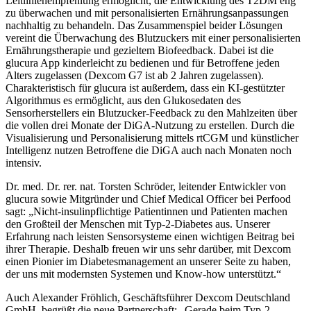
Leitlinienempfehlung ermöglicht, die Entwicklung des T2DM eng
zu überwachen und mit personalisierten Ernährungsanpassungen
nachhaltig zu behandeln. Das Zusammenspiel beider Lösungen
vereint die Überwachung des Blutzuckers mit einer personalisierten
Ernährungstherapie und gezieltem Biofeedback. Dabei ist die
glucura App kinderleicht zu bedienen und für Betroffene jeden
Alters zugelassen (Dexcom G7 ist ab 2 Jahren zugelassen).
Charakteristisch für glucura ist außerdem, dass ein KI-gestützter
Algorithmus es ermöglicht, aus den Glukosedaten des
Sensorherstellers ein Blutzucker-Feedback zu den Mahlzeiten über
die vollen drei Monate der DiGA-Nutzung zu erstellen. Durch die
Visualisierung und Personalisierung mittels rtCGM und künstlicher
Intelligenz nutzen Betroffene die DiGA auch nach Monaten noch
intensiv.
Dr. med. Dr. rer. nat. Torsten Schröder, leitender Entwickler von
glucura sowie Mitgründer und Chief Medical Officer bei Perfood
sagt: „Nicht-insulinpflichtige Patientinnen und Patienten machen
den Großteil der Menschen mit Typ-2-Diabetes aus. Unserer
Erfahrung nach leisten Sensorsysteme einen wichtigen Beitrag bei
ihrer Therapie. Deshalb freuen wir uns sehr darüber, mit Dexcom
einen Pionier im Diabetesmanagement an unserer Seite zu haben,
der uns mit modernsten Systemen und Know-how unterstützt.“
Auch Alexander Fröhlich, Geschäftsführer Dexcom Deutschland
GmbH, begrüßt die neue Partnerschaft: „Gerade beim Typ-2-