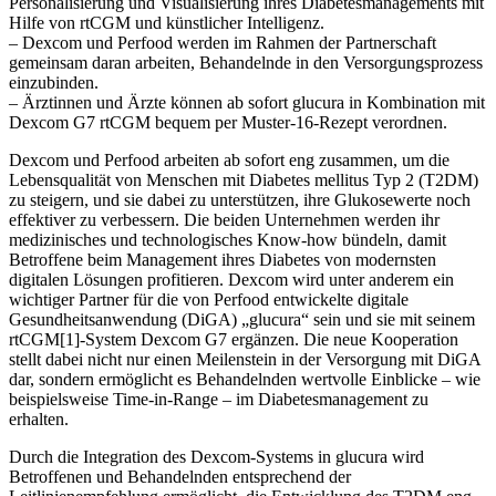
Personalisierung und Visualisierung ihres Diabetesmanagements mit
Hilfe von rtCGM und künstlicher Intelligenz.
– Dexcom und Perfood werden im Rahmen der Partnerschaft
gemeinsam daran arbeiten, Behandelnde in den Versorgungsprozess
einzubinden.
– Ärztinnen und Ärzte können ab sofort glucura in Kombination mit
Dexcom G7 rtCGM bequem per Muster-16-Rezept verordnen.
Dexcom und Perfood arbeiten ab sofort eng zusammen, um die
Lebensqualität von Menschen mit Diabetes mellitus Typ 2 (T2DM)
zu steigern, und sie dabei zu unterstützen, ihre Glukosewerte noch
effektiver zu verbessern. Die beiden Unternehmen werden ihr
medizinisches und technologisches Know-how bündeln, damit
Betroffene beim Management ihres Diabetes von modernsten
digitalen Lösungen profitieren. Dexcom wird unter anderem ein
wichtiger Partner für die von Perfood entwickelte digitale
Gesundheitsanwendung (DiGA) „glucura“ sein und sie mit seinem
rtCGM[1]-System Dexcom G7 ergänzen. Die neue Kooperation
stellt dabei nicht nur einen Meilenstein in der Versorgung mit DiGA
dar, sondern ermöglicht es Behandelnden wertvolle Einblicke – wie
beispielsweise Time-in-Range – im Diabetesmanagement zu
erhalten.
Durch die Integration des Dexcom-Systems in glucura wird
Betroffenen und Behandelnden entsprechend der