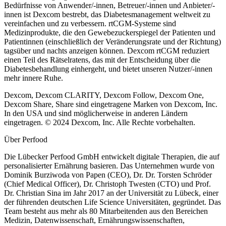
Bedürfnisse von Anwender/-innen, Betreuer/-innen und Anbieter/-
innen ist Dexcom bestrebt, das Diabetesmanagement weltweit zu
vereinfachen und zu verbessern. rtCGM-Systeme sind
Medizinprodukte, die den Gewebezuckerspiegel der Patienten und
Patientinnen (einschließlich der Veränderungsrate und der Richtung)
tagsüber und nachts anzeigen können. Dexcom rtCGM reduziert
einen Teil des Rätselratens, das mit der Entscheidung über die
Diabetesbehandlung einhergeht, und bietet unseren Nutzer/-innen
mehr innere Ruhe.
Dexcom, Dexcom CLARITY, Dexcom Follow, Dexcom One,
Dexcom Share, Share sind eingetragene Marken von Dexcom, Inc.
In den USA und sind möglicherweise in anderen Ländern
eingetragen. © 2024 Dexcom, Inc. Alle Rechte vorbehalten.
Über Perfood
Die Lübecker Perfood GmbH entwickelt digitale Therapien, die auf
personalisierter Ernährung basieren. Das Unternehmen wurde von
Dominik Burziwoda von Papen (CEO), Dr. Dr. Torsten Schröder
(Chief Medical Officer), Dr. Christoph Twesten (CTO) und Prof.
Dr. Christian Sina im Jahr 2017 an der Universität zu Lübeck, einer
der führenden deutschen Life Science Universitäten, gegründet. Das
Team besteht aus mehr als 80 Mitarbeitenden aus den Bereichen
Medizin, Datenwissenschaft, Ernährungswissenschaften,