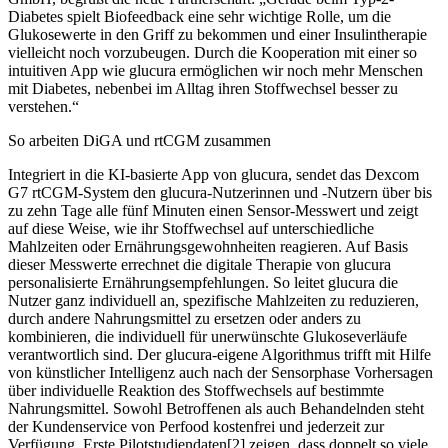
Diabetes spielt Biofeedback eine sehr wichtige Rolle, um die
Glukosewerte in den Griff zu bekommen und einer Insulintherapie
vielleicht noch vorzubeugen. Durch die Kooperation mit einer so
intuitiven App wie glucura ermöglichen wir noch mehr Menschen
mit Diabetes, nebenbei im Alltag ihren Stoffwechsel besser zu
verstehen.“
So arbeiten DiGA und rtCGM zusammen
Integriert in die KI-basierte App von glucura, sendet das Dexcom
G7 rtCGM-System den glucura-Nutzerinnen und -Nutzern über bis
zu zehn Tage alle fünf Minuten einen Sensor-Messwert und zeigt
auf diese Weise, wie ihr Stoffwechsel auf unterschiedliche
Mahlzeiten oder Ernährungsgewohnheiten reagieren. Auf Basis
dieser Messwerte errechnet die digitale Therapie von glucura
personalisierte Ernährungsempfehlungen. So leitet glucura die
Nutzer ganz individuell an, spezifische Mahlzeiten zu reduzieren,
durch andere Nahrungsmittel zu ersetzen oder anders zu
kombinieren, die individuell für unerwünschte Glukoseverläufe
verantwortlich sind. Der glucura-eigene Algorithmus trifft mit Hilfe
von künstlicher Intelligenz auch nach der Sensorphase Vorhersagen
über individuelle Reaktion des Stoffwechsels auf bestimmte
Nahrungsmittel. Sowohl Betroffenen als auch Behandelnden steht
der Kundenservice von Perfood kostenfrei und jederzeit zur
Verfügung. Erste Pilotstudiendaten[2] zeigen, dass doppelt so viele