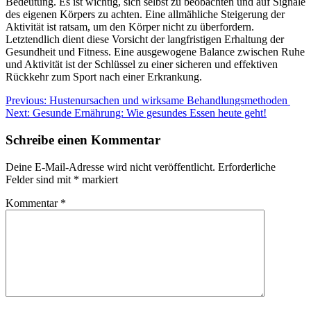
Bedeutung. Es ist wichtig, sich selbst zu beobachten und auf Signale
des eigenen Körpers zu achten. Eine allmähliche Steigerung der
Aktivität ist ratsam, um den Körper nicht zu überfordern.
Letztendlich dient diese Vorsicht der langfristigen Erhaltung der
Gesundheit und Fitness. Eine ausgewogene Balance zwischen Ruhe
und Aktivität ist der Schlüssel zu einer sicheren und effektiven
Rückkehr zum Sport nach einer Erkrankung.
Beitragsnavigation
Previous:
Hustenursachen und wirksame Behandlungsmethoden
Next:
Gesunde Ernährung: Wie gesundes Essen heute geht!
Schreibe einen Kommentar
Deine E-Mail-Adresse wird nicht veröffentlicht.
Erforderliche
Felder sind mit
*
markiert
Kommentar
*