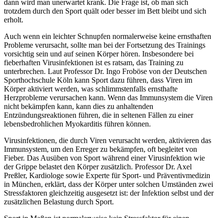
dann wird man unerwartet krank. Die Frage ist, ob man sich
trotzdem durch den Sport quält oder besser im Bett bleibt und sich
erholt.
Auch wenn ein leichter Schnupfen normalerweise keine ernsthaften
Probleme verursacht, sollte man bei der Fortsetzung des Trainings
vorsichtig sein und auf seinen Körper hören. Insbesondere bei
fieberhaften Virusinfektionen ist es ratsam, das Training zu
unterbrechen. Laut Professor Dr. Ingo Froböse von der Deutschen
Sporthochschule Köln kann Sport dazu führen, dass Viren im
Körper aktiviert werden, was schlimmstenfalls ernsthafte
Herzprobleme verursachen kann. Wenn das Immunsystem die Viren
nicht bekämpfen kann, kann dies zu anhaltenden
Entzündungsreaktionen führen, die in seltenen Fällen zu einer
lebensbedrohlichen Myokarditis führen können.
Virusinfektionen, die durch Viren verursacht werden, aktivieren das
Immunsystem, um den Erreger zu bekämpfen, oft begleitet von
Fieber. Das Ausüben von Sport während einer Virusinfektion wie
der Grippe belastet den Körper zusätzlich. Professor Dr. Axel
Preßler, Kardiologe sowie Experte für Sport- und Präventivmedizin
in München, erklärt, dass der Körper unter solchen Umständen zwei
Stressfaktoren gleichzeitig ausgesetzt ist: der Infektion selbst und der
zusätzlichen Belastung durch Sport.