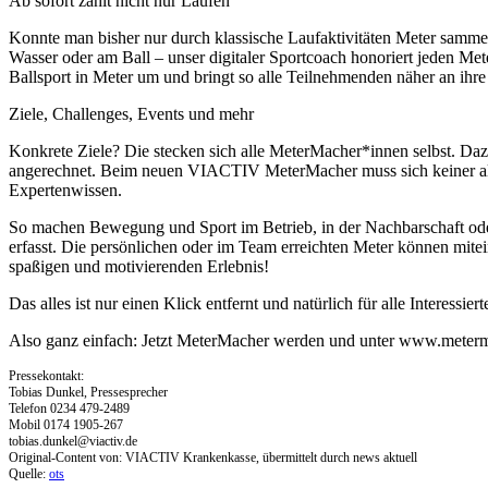
Ab sofort zählt nicht nur Laufen
Konnte man bisher nur durch klassische Laufaktivitäten Meter samme
Wasser oder am Ball – unser digitaler Sportcoach honoriert jeden M
Ballsport in Meter um und bringt so alle Teilnehmenden näher an ihre 
Ziele, Challenges, Events und mehr
Konkrete Ziele? Die stecken sich alle MeterMacher*innen selbst. Daz
angerechnet. Beim neuen VIACTIV MeterMacher muss sich keiner all
Expertenwissen.
So machen Bewegung und Sport im Betrieb, in der Nachbarschaft oder
erfasst. Die persönlichen oder im Team erreichten Meter können mit
spaßigen und motivierenden Erlebnis!
Das alles ist nur einen Klick entfernt und natürlich für alle Interessier
Also ganz einfach: Jetzt MeterMacher werden und unter www.meter
Pressekontakt:
Tobias Dunkel, Pressesprecher
Telefon 0234 479-2489
Mobil 0174 1905-267
tobias.dunkel@viactiv.de
Original-Content von: VIACTIV Krankenkasse, übermittelt durch news aktuell
Quelle:
ots