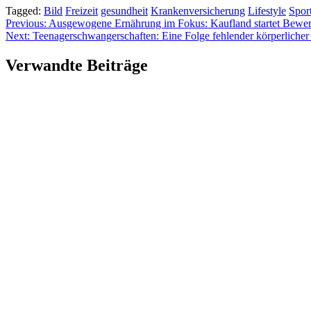
Tagged:
Bild
Freizeit
gesundheit
Krankenversicherung
Lifestyle
Spor
Beitragsnavigation
Previous:
Ausgewogene Ernährung im Fokus: Kaufland startet Bewer
Next:
Teenagerschwangerschaften: Eine Folge fehlender körperlicher
Verwandte Beiträge