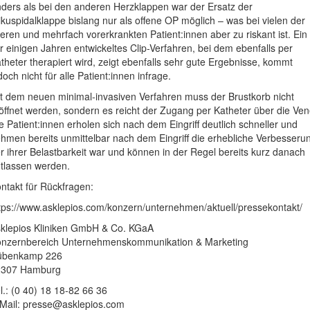
ders als bei den anderen Herzklappen war der Ersatz der
ikuspidalklappe bislang nur als offene OP möglich – was bei vielen der
teren und mehrfach vorerkrankten Patient:innen aber zu riskant ist. Ein
r einigen Jahren entwickeltes Clip-Verfahren, bei dem ebenfalls per
theter therapiert wird, zeigt ebenfalls sehr gute Ergebnisse, kommt
doch nicht für alle Patient:innen infrage.
t dem neuen minimal-invasiven Verfahren muss der Brustkorb nicht
öffnet werden, sondern es reicht der Zugang per Katheter über die Ven
e Patient:innen erholen sich nach dem Eingriff deutlich schneller und
hmen bereits unmittelbar nach dem Eingriff die erhebliche Verbesseru
r ihrer Belastbarkeit war und können in der Regel bereits kurz danach
tlassen werden.
ntakt für Rückfragen:
tps://www.asklepios.com/konzern/unternehmen/aktuell/pressekontakt/
klepios Kliniken GmbH & Co. KGaA
nzernbereich Unternehmenskommunikation & Marketing
übenkamp 226
2307 Hamburg
l.: (0 40) 18 18-82 66 36
Mail:
presse@asklepios.com