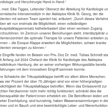
rdiologie und Herzchirurgie Hand-in-Hand.“
. med. Eike Tigges, Leitender Oberarzt der Abteilung für Kardiologie u
ternistische Intensivmedizin in der Asklepios Klinik St. Georg, der die
tienten mit seinem Team operiert hat, erläutert: „Durch dieses Verfahr
ben wir nun erstmals die Möglichkeit, einen vollständigen
ikuspidalklappenersatz katheterbasiert über einen venösen Zugang
rchzuführen. Im Zentrum unserer Bemühungen steht, interdisziplinär 
tientenzentriert die optimale Therapie für unsere Patienten anbieten z
nnen – die Evoque-Klappe erweitert die Möglichkeiten, schwer kranke
tienten versorgen zu können.“
e Eingriffe fanden im Beisein von Priv.-Doz Dr. med. Tobias Schmidt stat
it Anfang Juli 2024 Chefarzt der Klinik für Kardiologie des Asklepios
stklinikum Hamburg, der an seiner vorherigen Wirkungsstätte bereits
fahrungen mit dem innovativen Eingriff sammeln konnte.
ne Schwäche der Trikuspidalklappe betrifft vor allem ältere Menschen.
wa vier Prozent der über 75-Jährigen sind von einer höhergradigen
dichtigkeit der Trikuspidalklappe betroffen. Wenn das Einlassventil zur
chten Herzkammer nicht mehr richtig funktioniert, schränkt dies die
bensqualität der Patient:innen erheblich ein. Die Betroffenen leiden unt
arker Erschöpfung, sind kurzatmig, haben Wasseransammlungen in de
inen und im Bauch und eine beeinträchtigte Leber- und Nierenfunktion