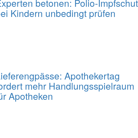
xperten betonen: Polio-Impfschu
ei Kindern unbedingt prüfen
ieferengpässe: Apothekertag
ordert mehr Handlungsspielraum
ür Apotheken