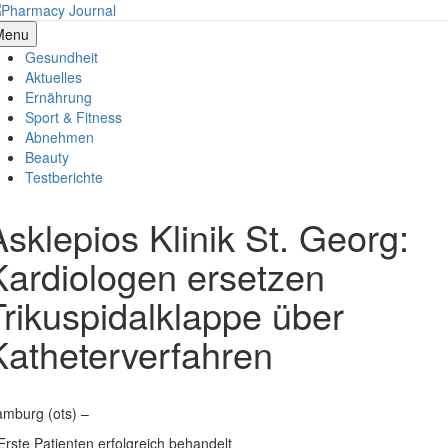
Skip
to
armacy Journal
Menu
content
Gesundheit
Aktuelles
Ernährung
Sport & Fitness
Abnehmen
Beauty
Testberichte
Asklepios Klinik St. Georg:
Kardiologen ersetzen
Trikuspidalklappe über
Katheterverfahren
mburg (ots) –
Erste Patienten erfolgreich behandelt