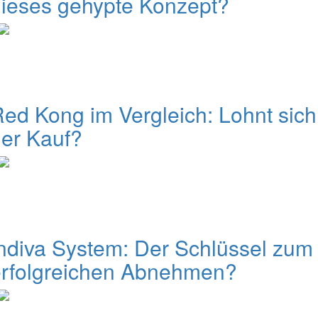
ieses gehypte Konzept?
ed Kong im Vergleich: Lohnt sich
er Kauf?
ndiva System: Der Schlüssel zum
erfolgreichen Abnehmen?