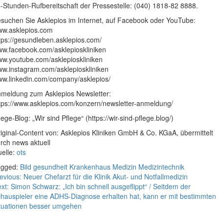
-Stunden-Rufbereitschaft der Pressestelle: (040) 1818-82 8888.
suchen Sie Asklepios im Internet, auf Facebook oder YouTube:
w.asklepios.com
tps://gesundleben.asklepios.com/
w.facebook.com/asklepioskliniken
w.youtube.com/asklepioskliniken
w.instagram.com/asklepioskliniken
w.linkedin.com/company/asklepios/
meldung zum Asklepios Newsletter:
tps://www.asklepios.com/konzern/newsletter-anmeldung/
lege-Blog: „Wir sind Pflege“ (https://wir-sind-pflege.blog/)
iginal-Content von: Asklepios Kliniken GmbH & Co. KGaA, übermittelt
rch news aktuell
elle:
ots
agged:
Bild
gesundheit
Krankenhaus
Medizin
Medizintechnik
eitragsnavigation
evious:
Neuer Chefarzt für die Klinik Akut- und Notfallmedizin
xt:
Simon Schwarz: „Ich bin schnell ausgeflippt“ / Seitdem der
hauspieler eine ADHS-Diagnose erhalten hat, kann er mit bestimmten
tuationen besser umgehen