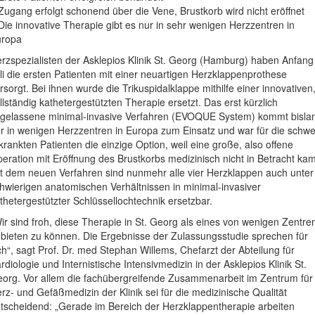
Zugang erfolgt schonend über die Vene, Brustkorb wird nicht eröffnet
Die innovative Therapie gibt es nur in sehr wenigen Herzzentren in
uropa
rzspezialisten der Asklepios Klinik St. Georg (Hamburg) haben Anfang
li die ersten Patienten mit einer neuartigen Herzklappenprothese
rsorgt. Bei ihnen wurde die Trikuspidalklappe mithilfe einer innovativen
llständig kathetergestützten Therapie ersetzt. Das erst kürzlich
gelassene minimal-invasive Verfahren (EVOQUE System) kommt bisla
r in wenigen Herzzentren in Europa zum Einsatz und war für die schwe
krankten Patienten die einzige Option, weil eine große, also offene
eration mit Eröffnung des Brustkorbs medizinisch nicht in Betracht kam
t dem neuen Verfahren sind nunmehr alle vier Herzklappen auch unter
hwierigen anatomischen Verhältnissen in minimal-invasiver
thetergestützter Schlüssellochtechnik ersetzbar.
ir sind froh, diese Therapie in St. Georg als eines von wenigen Zentre
bieten zu können. Die Ergebnisse der Zulassungsstudie sprechen für
ch“, sagt Prof. Dr. med Stephan Willems, Chefarzt der Abteilung für
rdiologie und Internistische Intensivmedizin in der Asklepios Klinik St.
org. Vor allem die fachübergreifende Zusammenarbeit im Zentrum für
rz- und Gefäßmedizin der Klinik sei für die medizinische Qualität
tscheidend: „Gerade im Bereich der Herzklappentherapie arbeiten