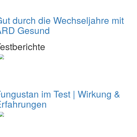
ut durch die Wechseljahre mit
ARD Gesund
estberichte
ungustan im Test | Wirkung &
Erfahrungen