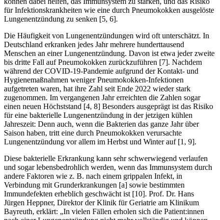
können dabei helfen, das Immunsystem zu stärken, und das Risiko
für Infektionskrankheiten wie eine durch Pneumokokken ausgelöste
Lungenentzündung zu senken [5, 6].
Die Häufigkeit von Lungenentzündungen wird oft unterschätzt. In
Deutschland erkranken jedes Jahr mehrere hunderttausend
Menschen an einer Lungenentzündung. Davon ist etwa jeder zweite
bis dritte Fall auf Pneumokokken zurückzuführen [7]. Nachdem
während der COVID-19-Pandemie aufgrund der Kontakt- und
Hygienemaßnahmen weniger Pneumokokken-Infektionen
aufgetreten waren, hat ihre Zahl seit Ende 2022 wieder stark
zugenommen. Im vergangenen Jahr erreichten die Zahlen sogar
einen neuen Höchststand [4, 8] Besonders ausgeprägt ist das Risiko
für eine bakterielle Lungenentzündung in der jetzigen kühlen
Jahreszeit: Denn auch, wenn die Bakterien das ganze Jahr über
Saison haben, tritt eine durch Pneumokokken verursachte
Lungenentzündung vor allem im Herbst und Winter auf [1, 9].
Diese bakterielle Erkrankung kann sehr schwerwiegend verlaufen
und sogar lebensbedrohlich werden, wenn das Immunsystem durch
andere Faktoren wie z. B. nach einem grippalen Infekt, in
Verbindung mit Grunderkrankungen [a] sowie bestimmten
Immundefekten erheblich geschwächt ist [10]. Prof. Dr. Hans
Jürgen Heppner, Direktor der Klinik für Geriatrie am Klinikum
Bayreuth, erklärt: „In vielen Fällen erholen sich die Patient:innen