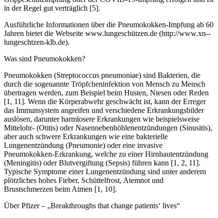
in der Regel gut verträglich [5].
Ausführliche Informationen über die Pneumokokken-Impfung ab 60
Jahren bietet die Webseite www.lungeschützen.de (http://www.xn--
lungeschtzen-klb.de).
Was sind Pneumokokken?
Pneumokokken (Streptococcus pneumoniae) sind Bakterien, die
durch die sogenannte Tröpfcheninfektion von Mensch zu Mensch
übertragen werden, zum Beispiel beim Husten, Niesen oder Reden
[1, 11]. Wenn die Körperabwehr geschwächt ist, kann der Erreger
das Immunsystem angreifen und verschiedene Erkrankungsbilder
auslösen, darunter harmlosere Erkrankungen wie beispielsweise
Mittelohr- (Otitis) oder Nasennebenhöhlenentzündungen (Sinusitis),
aber auch schwere Erkrankungen wie eine bakterielle
Lungenentzündung (Pneumonie) oder eine invasive
Pneumokokken-Erkrankung, welche zu einer Hirnhautentzündung
(Meningitis) oder Blutvergiftung (Sepsis) führen kann [1, 2, 11].
Typische Symptome einer Lungenentzündung sind unter anderem
plötzliches hohes Fieber, Schüttelfrost, Atemnot und
Brustschmerzen beim Atmen [1, 10].
Über Pfizer – „Breakthroughs that change patients‘ lives“