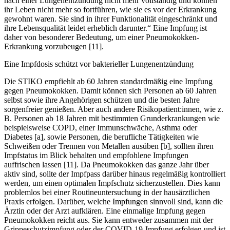
nach einer Lungenentzündung nicht mehr vollständig und können
ihr Leben nicht mehr so fortführen, wie sie es vor der Erkrankung
gewohnt waren. Sie sind in ihrer Funktionalität eingeschränkt und
ihre Lebensqualität leidet erheblich darunter.“ Eine Impfung ist
daher von besonderer Bedeutung, um einer Pneumokokken-
Erkrankung vorzubeugen [11].
Eine Impfdosis schützt vor bakterieller Lungenentzündung
Die STIKO empfiehlt ab 60 Jahren standardmäßig eine Impfung
gegen Pneumokokken. Damit können sich Personen ab 60 Jahren
selbst sowie ihre Angehörigen schützen und die besten Jahre
sorgenfreier genießen. Aber auch andere Risikopatient:innen, wie z.
B. Personen ab 18 Jahren mit bestimmten Grunderkrankungen wie
beispielsweise COPD, einer Immunschwäche, Asthma oder
Diabetes [a], sowie Personen, die berufliche Tätigkeiten wie
Schweißen oder Trennen von Metallen ausüben [b], sollten ihren
Impfstatus im Blick behalten und empfohlene Impfungen
auffrischen lassen [11]. Da Pneumokokken das ganze Jahr über
aktiv sind, sollte der Impfpass darüber hinaus regelmäßig kontrolliert
werden, um einen optimalen Impfschutz sicherzustellen. Dies kann
problemlos bei einer Routineuntersuchung in der hausärztlichen
Praxis erfolgen. Darüber, welche Impfungen sinnvoll sind, kann die
Ärztin oder der Arzt aufklären. Eine einmalige Impfung gegen
Pneumokokken reicht aus. Sie kann entweder zusammen mit der
Grippeschutzimpfung oder der COVID-19-Impfung erfolgen und ist