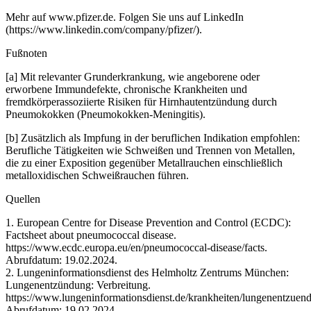
Mehr auf www.pfizer.de. Folgen Sie uns auf LinkedIn
(https://www.linkedin.com/company/pfizer/).
Fußnoten
[a] Mit relevanter Grunderkrankung, wie angeborene oder
erworbene Immundefekte, chronische Krankheiten und
fremdkörperassoziierte Risiken für Hirnhautentzündung durch
Pneumokokken (Pneumokokken-Meningitis).
[b] Zusätzlich als Impfung in der beruflichen Indikation empfohlen:
Berufliche Tätigkeiten wie Schweißen und Trennen von Metallen,
die zu einer Exposition gegenüber Metallrauchen einschließlich
metalloxidischen Schweißrauchen führen.
Quellen
1. European Centre for Disease Prevention and Control (ECDC):
Factsheet about pneumococcal disease.
https://www.ecdc.europa.eu/en/pneumococcal-disease/facts.
Abrufdatum: 19.02.2024.
2. Lungeninformationsdienst des Helmholtz Zentrums München:
Lungenentzündung: Verbreitung.
https://www.lungeninformationsdienst.de/krankheiten/lungenentzuend
Abrufdatum: 19.02.2024.