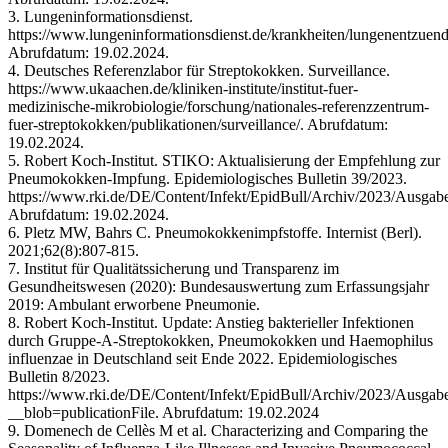
3. Lungeninformationsdienst.
https://www.lungeninformationsdienst.de/krankheiten/lungenentzuen
Abrufdatum: 19.02.2024.
4. Deutsches Referenzlabor für Streptokokken. Surveillance.
https://www.ukaachen.de/kliniken-institute/institut-fuer-
medizinische-mikrobiologie/forschung/nationales-referenzzentrum-
fuer-streptokokken/publikationen/surveillance/. Abrufdatum:
19.02.2024.
5. Robert Koch-Institut. STIKO: Aktualisierung der Empfehlung zur
Pneumokokken-Impfung. Epidemiologisches Bulletin 39/2023.
https://www.rki.de/DE/Content/Infekt/EpidBull/Archiv/2023/Ausgab
Abrufdatum: 19.02.2024.
6. Pletz MW, Bahrs C. Pneumokokkenimpfstoffe. Internist (Berl).
2021;62(8):807-815.
7. Institut für Qualitätssicherung und Transparenz im
Gesundheitswesen (2020): Bundesauswertung zum Erfassungsjahr
2019: Ambulant erworbene Pneumonie.
8. Robert Koch-Institut. Update: Anstieg bakterieller Infektionen
durch Gruppe-A-Streptokokken, Pneumokokken und Haemophilus
influenzae in Deutschland seit Ende 2022. Epidemiologisches
Bulletin 8/2023.
https://www.rki.de/DE/Content/Infekt/EpidBull/Archiv/2023/Ausgab
__blob=publicationFile. Abrufdatum: 19.02.2024
9. Domenech de Cellès M et al. Characterizing and Comparing the