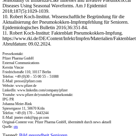
Seasonality of Influenza-Like Illnesses and Invasive Pneumococcal
Diseases Using Seasonal Waveforms. Am J Epidemiol
2018;187(5):1029-1039.
10. Robert Koch-Institut. Wissenschaftliche Begründung für die
Aktualisierung der Pneumokokken-Impfempfehlung für Senioren.
Epidemiologisches Bulletin 2016;36:351-84.
11. Robert Koch-Institut: Faktenblatt Pneumokokken-Impfung.
https://www.rki.de/DE/Content/Infekt/Impfen/Materialien/Faktenbla
Abrufdatum: 09.02.2024.
Pressekontakt:
Pfizer Pharma GmbH
External Communications
Kerstin Vincze
Friedrichstraße 110, 10117 Berlin
Telefon: +49 (0)30 – 55 00 55 – 51088
E-Mail:
presse@pfizer.com
Website: www.pfizer.de
LinkedIn: www.linkedin.com/company/pfizer
Youtube: www.pfizer.de/youtubeAgenturkontakt:
IPG PR
Johanna Meier-Rink
Spiesergasse 11, 50670 Köln
Telefon: +49 (0) 170 – 5443244
E-Mail:
jmeier-rink@ipg-pr.com
Original-Content von: Pfizer Pharma GmbH, übermittelt durch news aktuell
Quelle:
ots
Tagged:
Bild
gesundheit
Senioren