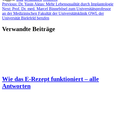
Beitragsnavigation
Previous:
Dr. Yasin Aktas: Mehr Lebensqualität durch Implantologie
Next:
Prof. Dr. med. Marcel Binnebösel zum Universitätsprofessor
an der Medizinischen Fakultät der Universitätsklinik OWL der
Universität Bielefeld berufen
Verwandte Beiträge
Wie das E-Rezept funktioniert – alle
Antworten