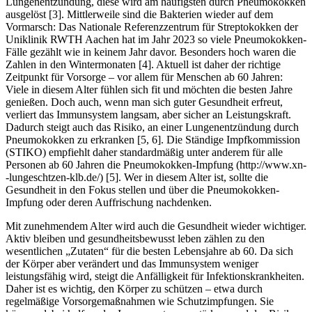
Lungenentzündung, diese wird am häufigsten durch Pneumokokken
ausgelöst [3]. Mittlerweile sind die Bakterien wieder auf dem
Vormarsch: Das Nationale Referenzzentrum für Streptokokken der
Uniklinik RWTH Aachen hat im Jahr 2023 so viele Pneumokokken-
Fälle gezählt wie in keinem Jahr davor. Besonders hoch waren die
Zahlen in den Wintermonaten [4]. Aktuell ist daher der richtige
Zeitpunkt für Vorsorge – vor allem für Menschen ab 60 Jahren:
Viele in diesem Alter fühlen sich fit und möchten die besten Jahre
genießen. Doch auch, wenn man sich guter Gesundheit erfreut,
verliert das Immunsystem langsam, aber sicher an Leistungskraft.
Dadurch steigt auch das Risiko, an einer Lungenentzündung durch
Pneumokokken zu erkranken [5, 6]. Die Ständige Impfkommission
(STIKO) empfiehlt daher standardmäßig unter anderem für alle
Personen ab 60 Jahren die Pneumokokken-Impfung (http://www.xn-
-lungeschtzen-klb.de/) [5]. Wer in diesem Alter ist, sollte die
Gesundheit in den Fokus stellen und über die Pneumokokken-
Impfung oder deren Auffrischung nachdenken.
Mit zunehmendem Alter wird auch die Gesundheit wieder wichtiger.
Aktiv bleiben und gesundheitsbewusst leben zählen zu den
wesentlichen „Zutaten“ für die besten Lebensjahre ab 60. Da sich
der Körper aber verändert und das Immunsystem weniger
leistungsfähig wird, steigt die Anfälligkeit für Infektionskrankheiten.
Daher ist es wichtig, den Körper zu schützen – etwa durch
regelmäßige Vorsorgemaßnahmen wie Schutzimpfungen. Sie