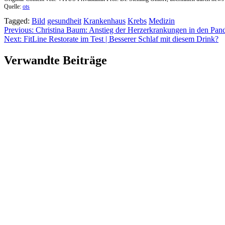
Quelle:
ots
Tagged:
Bild
gesundheit
Krankenhaus
Krebs
Medizin
Beitragsnavigation
Previous:
Christina Baum: Anstieg der Herzerkrankungen in den Pan
Next:
FitLine Restorate im Test | Besserer Schlaf mit diesem Drink?
Verwandte Beiträge