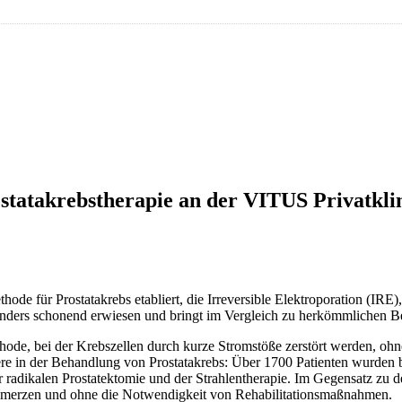
ostatakrebstherapie an der VITUS Privatkli
hode für Prostatakrebs etabliert, die Irreversible Elektroporation (IRE
esonders schonend erwiesen und bringt im Vergleich zu herkömmlichen 
ode, bei der Krebszellen durch kurze Stromstöße zerstört werden, oh
dere in der Behandlung von Prostatakrebs: Über 1700 Patienten wurden 
der radikalen Prostatektomie und der Strahlentherapie. Im Gegensatz zu
chmerzen und ohne die Notwendigkeit von Rehabilitationsmaßnahmen.