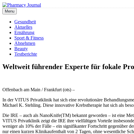
Skip
to
Menu
Pharmacy Journal
content
Gesundheit
Aktuelles
Ernährung
Sport & Fitness
Abnehmen
Beauty
Testberichte
Weltweit führender Experte für fokale Pr
Offenbach am Main / Frankfurt (ots) –
In der VITUS Privatklinik hat sich eine revolutionäre Behandlungsmet
Michael K. Stehling. Diese innovative Krebstherapie hat sich als b
Die IRE – auch als NanoKnife(TM) bekannt geworden – ist eine Meth
VITUS Privatklinik zeigt die IRE ihre vielfältigen Vorteile insbeson
weniger als 10% der Fälle – ein signifikanter Fortschritt gegenüber 
nur einen kurzen Klinikaufenthalt von 2 Tagen, ohne wesentliche S