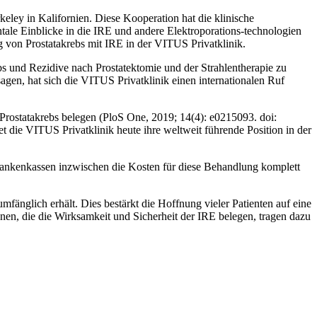
eley in Kalifornien. Diese Kooperation hat die klinische
e Einblicke in die IRE und andere Elektroporations-technologien
g von Prostatakrebs mit IRE in der VITUS Privatklinik.
bs und Rezidive nach Prostatektomie und der Strahlentherapie zu
gen, hat sich die VITUS Privatklinik einen internationalen Ruf
 Prostatakrebs belegen (PloS One, 2019; 14(4): e0215093. doi:
die VITUS Privatklinik heute ihre weltweit führende Position in der
rankenkassen inzwischen die Kosten für diese Behandlung komplett
umfänglich erhält. Dies bestärkt die Hoffnung vieler Patienten auf eine
en, die die Wirksamkeit und Sicherheit der IRE belegen, tragen dazu