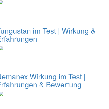
ungustan im Test | Wirkung &
Erfahrungen
emanex Wirkung im Test |
Erfahrungen & Bewertung