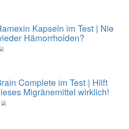
amexin Kapseln im Test | Nie
wieder Hämorrhoiden?
rain Complete im Test | Hilft
ieses Migränemittel wirklich!
0