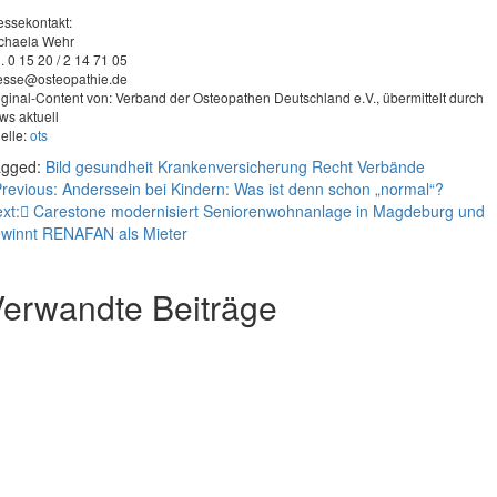
essekontakt:
chaela Wehr
l. 0 15 20 / 2 14 71 05
esse@osteopathie.de
iginal-Content von: Verband der Osteopathen Deutschland e.V., übermittelt durch
ws aktuell
elle:
ots
agged:
Bild
gesundheit
Krankenversicherung
Recht
Verbände
eitragsnavigation
revious:
Anderssein bei Kindern: Was ist denn schon „normal“?
xt:
Carestone modernisiert Seniorenwohnanlage in Magdeburg und
winnt RENAFAN als Mieter
erwandte Beiträge