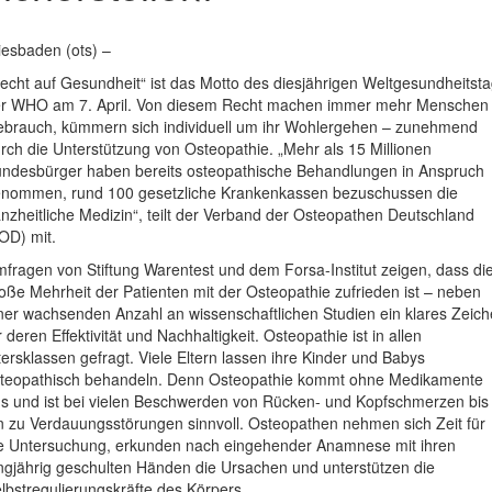
esbaden (ots) –
echt auf Gesundheit“ ist das Motto des diesjährigen Weltgesundheitst
r WHO am 7. April. Von diesem Recht machen immer mehr Menschen
brauch, kümmern sich individuell um ihr Wohlergehen – zunehmend
rch die Unterstützung von Osteopathie. „Mehr als 15 Millionen
ndesbürger haben bereits osteopathische Behandlungen in Anspruch
nommen, rund 100 gesetzliche Krankenkassen bezuschussen die
nzheitliche Medizin“, teilt der Verband der Osteopathen Deutschland
OD) mit.
fragen von Stiftung Warentest und dem Forsa-Institut zeigen, dass di
oße Mehrheit der Patienten mit der Osteopathie zufrieden ist – neben
ner wachsenden Anzahl an wissenschaftlichen Studien ein klares Zeic
r deren Effektivität und Nachhaltigkeit. Osteopathie ist in allen
tersklassen gefragt. Viele Eltern lassen ihre Kinder und Babys
teopathisch behandeln. Denn Osteopathie kommt ohne Medikamente
s und ist bei vielen Beschwerden von Rücken- und Kopfschmerzen bis
n zu Verdauungsstörungen sinnvoll. Osteopathen nehmen sich Zeit für
e Untersuchung, erkunden nach eingehender Anamnese mit ihren
ngjährig geschulten Händen die Ursachen und unterstützen die
lbstregulierungskräfte des Körpers.