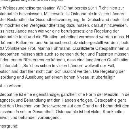
e Weltgesundheitsorganisation WHO hat bereits 2011 Richtlinien zur
teopathie beschlossen. Mittlerweile ist Osteopathie in vielen Ländern
ster Bestandteil der Gesundheitsversorgung. In Deutschland noch nicht
ir möchten den Weltgesundheitstag dazu nutzen, darauf hinzuweisen,
ss hierzulande nach wie vor eine berufsgesetzliche Regelung der
teopathie fehlt und die Situation unbedingt verbessert werden muss. N
 können Patienten- und Verbraucherschutz sichergestellt werden“, bet
D-Vorsitzende Prof. Marina Fuhrmann. Qualifizierte Osteopathinnen u
teopathen müssen sich auch so nennen dürfen und Patienten müssen
f den ersten Blick erkennen können, dass eine langjährige Qualifikatio
hintersteht. „So ist es schon in vielen Ländern weltweit der Fall,
utschland darf hier nicht zum Schlusslicht werden. Die Regelung der
sbildung und Ausübung auf einem hohen Niveau ist überfällig!“
t zu wissen:
teopathie ist eine eigenständige, ganzheitliche Form der Medizin, in d
agnostik und Behandlung mit den Händen erfolgen. Osteopathie geht
bei den Ursachen von Beschwerden auf den Grund und behandelt de
nschen in seiner Gesamtheit. Osteopathie ist bei vielen Krankheiten
nnvoll und behandelt vorbeugend.
ntergrund: