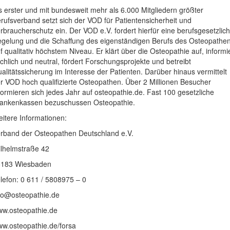
s erster und mit bundesweit mehr als 6.000 Mitgliedern größter
rufsverband setzt sich der VOD für Patientensicherheit und
rbraucherschutz ein. Der VOD e.V. fordert hierfür eine berufsgesetzlic
gelung und die Schaffung des eigenständigen Berufs des Osteopathe
f qualitativ höchstem Niveau. Er klärt über die Osteopathie auf, informi
chlich und neutral, fördert Forschungsprojekte und betreibt
alitätssicherung im Interesse der Patienten. Darüber hinaus vermittelt
r VOD hoch qualifizierte Osteopathen. Über 2 Millionen Besucher
formieren sich jedes Jahr auf osteopathie.de. Fast 100 gesetzliche
ankenkassen bezuschussen Osteopathie.
itere Informationen:
rband der Osteopathen Deutschland e.V.
lhelmstraße 42
5183 Wiesbaden
lefon: 0 611 / 5808975 – 0
fo@osteopathie.de
w.osteopathie.de
w.osteopathie.de/forsa