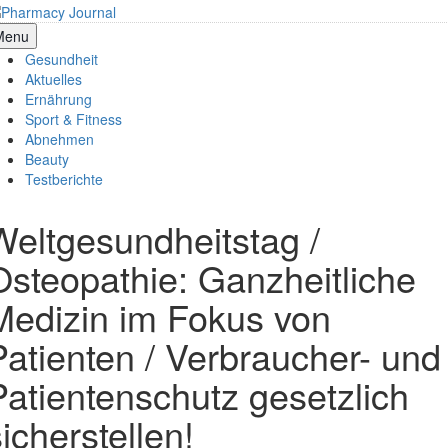
Skip
to
armacy Journal
Menu
content
Gesundheit
Aktuelles
Ernährung
Sport & Fitness
Abnehmen
Beauty
Testberichte
Weltgesundheitstag /
Osteopathie: Ganzheitliche
Medizin im Fokus von
Patienten / Verbraucher- und
Patientenschutz gesetzlich
icherstellen!