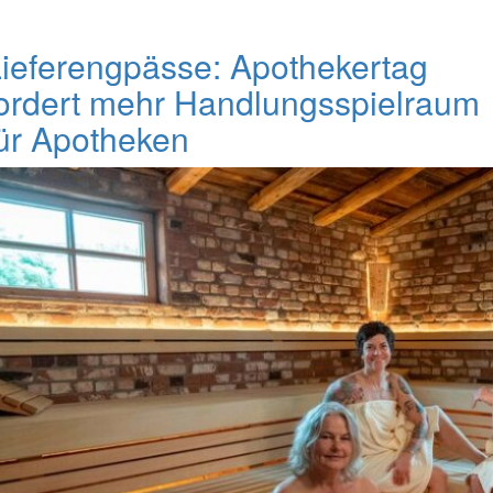
ieferengpässe: Apothekertag
ordert mehr Handlungsspielraum
ür Apotheken