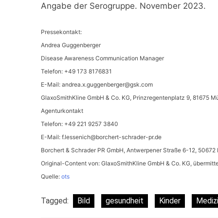
Angabe der Serogruppe. November 2023.
Pressekontakt:
Andrea Guggenberger
Disease Awareness Communication Manager
Telefon: +49 173 8176831
E-Mail:
andrea.x.guggenberger@gsk.com
GlaxoSmithKline GmbH & Co. KG, Prinzregentenplatz 9, 81675 
Agenturkontakt
Telefon: +49 221 9257 3840
E-Mail:
f.lessenich@borchert-schrader-pr.de
Borchert & Schrader PR GmbH, Antwerpener Straße 6-12, 50672 
Original-Content von: GlaxoSmithKline GmbH & Co. KG, übermitte
Quelle:
ots
Tagged:
Bild
gesundheit
Kinder
Mediz