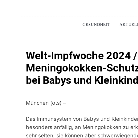
Skip
to
Pharm
content
GESUNDHEIT
AKTUEL
Welt-Impfwoche 2024 
Meningokokken-Schutz
bei Babys und Kleinkin
München (ots) –
Das Immunsystem von Babys und Kleinkindern i
besonders anfällig, an Meningokokken zu er
sehr selten, sie können aber schwerwiegende