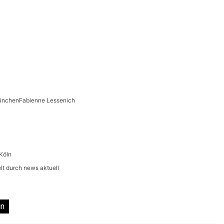
MünchenFabienne Lessenich
Köln
lt durch news aktuell
in