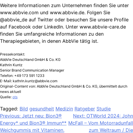
Weitere Informationen zum Unternehmen finden Sie unter
www.abbvie.com und www.abbvie.de. Folgen Sie
@abbvie_de auf Twitter oder besuchen Sie unsere Profile
auf Facebook oder LinkedIn. Unter www.abbvie-care.de
finden Sie umfangreiche Informationen zu den
Therapiegebieten, in denen AbbVie tätig ist.
Pressekontakt:
AbbVie Deutschland GmbH & Co. KG
Kathrin Kuntz
Senior Brand Communication Manager
Telefon: +49 173 591 1233
E-Mail:
kathrin.kuntz@abbvie.com
Original-Content von: AbbVie Deutschland GmbH & Co. KG, übermittelt durch
news aktuell
Quelle:
ots
Tagged:
Bild
gesundheit
Medizin
Ratgeber
Studie
Beitragsnavigation
Previous:
Jetzt neu: Bion3®
Next:
OTWorld 2024: John
Energy* und Bion3® Immun**
McFall – Vom Motorradunfall
Weichgummis mit Vitaminen,
zum Weltraum / Die