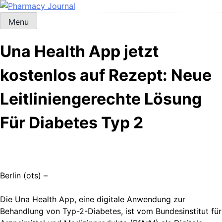
Skip
to
Menu
Pharmacy Journal
content
Una Health App jetzt
kostenlos auf Rezept: Neue
Leitliniengerechte Lösung
Für Diabetes Typ 2
Berlin (ots) –
Die Una Health App, eine digitale Anwendung zur
Behandlung von Typ-2-Diabetes, ist vom Bundesinstitut für