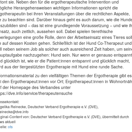
tont sie. Neben den für die ergotherapeutische Intervention und
gliche Herangehensweisen wichtigen Informationen spricht die
gotherapeutin bei ihren Veranstaltungen über die rechtlichen Aspekte,
e zu beachten sind. Darüber hinaus geht es auch darum, wie die Hund
szubilden sind – das ist eine grundlegende Voraussetzung – und wie ih
nsatz, auch zeitlich, aussehen soll. Dabei spielen tierethische
erlegungen eine große Rolle, denn der Arbeitseinsatz eines Tieres sol
e auf dessen Kosten gehen. Schließlich ist der Hund Co-Therapeut und
ll neben seinem Job als solcher auch ausreichend Zeit haben, um sein
uptaufgabe nachzugehen: Hund sein. Nur wenn er genauso entspann
d glücklich ist, wie er die Patient:innen entspannt und glücklich macht,
rd aus der tiergestützten Ergotherapie mit Hund eine runde Sache.
formationsmaterial zu den vielfältigen Themen der Ergotherapie gibt es
i den Ergotherapeut:innen vor Ort; Ergotherapeut:innen in Wohnortnä
f der Homepage des Verbandes unter
tps://dve.info/service/therapeutensuche
essekontakt:
gelika Reinecke, Deutscher Verband Ergotherapie e.V. (DVE),
reinecke@dve.info
iginal-Content von: Deutscher Verband Ergotherapie e.V. (DVE), übermittelt durch
ws aktuell
elle:
ots