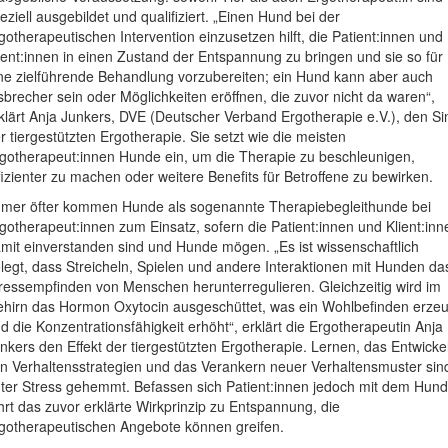
eziell ausgebildet und qualifiziert. „Einen Hund bei der
gotherapeutischen Intervention einzusetzen hilft, die Patient:innen und
ient:innen in einen Zustand der Entspannung zu bringen und sie so für
ne zielführende Behandlung vorzubereiten; ein Hund kann aber auch
sbrecher sein oder Möglichkeiten eröffnen, die zuvor nicht da waren“,
klärt Anja Junkers, DVE (Deutscher Verband Ergotherapie e.V.), den Si
r tiergestützten Ergotherapie. Sie setzt wie die meisten
gotherapeut:innen Hunde ein, um die Therapie zu beschleunigen,
fizienter zu machen oder weitere Benefits für Betroffene zu bewirken.
mer öfter kommen Hunde als sogenannte Therapiebegleithunde bei
gotherapeut:innen zum Einsatz, sofern die Patient:innen und Klient:inn
mit einverstanden sind und Hunde mögen. „Es ist wissenschaftlich
legt, dass Streicheln, Spielen und andere Interaktionen mit Hunden da
ressempfinden von Menschen herunterregulieren. Gleichzeitig wird im
hirn das Hormon Oxytocin ausgeschüttet, was ein Wohlbefinden erzeu
d die Konzentrationsfähigkeit erhöht“, erklärt die Ergotherapeutin Anja
nkers den Effekt der tiergestützten Ergotherapie. Lernen, das Entwicke
n Verhaltensstrategien und das Verankern neuer Verhaltensmuster sin
ter Stress gehemmt. Befassen sich Patient:innen jedoch mit dem Hund
hrt das zuvor erklärte Wirkprinzip zu Entspannung, die
gotherapeutischen Angebote können greifen.