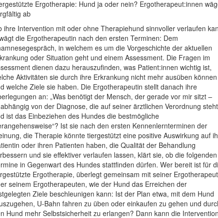
ergestützte Ergotherapie: Hund ja oder nein? Ergotherapeut:innen wä
rgfältig ab
 ihre Intervention mit oder ohne Therapiehund sinnvoller verlaufen ka
wägt die Ergotherapeutin nach den ersten Terminen: Dem
amnesegespräch, in welchem es um die Vorgeschichte der aktuellen
krankung oder Situation geht und einem Assessment. Die Fragen im
sessment dienen dazu herauszufinden, was Patient:innen wichtig ist,
lche Aktivitäten sie durch ihre Erkrankung nicht mehr ausüben können
d welche Ziele sie haben. Die Ergotherapeutin stellt danach ihre
erlegungen an: „Was benötigt der Mensch, der gerade vor mir sitzt –
abhängig von der Diagnose, die auf seiner ärztlichen Verordnung steht
d ist das Einbeziehen des Hundes die bestmögliche
rangehensweise“? Ist sie nach den ersten Kennenlernterminen der
inung, die Therapie könnte tiergestützt eine positive Auswirkung auf i
tientin oder ihren Patienten haben, die Qualität der Behandlung
rbessern und sie effektiver verlaufen lassen, klärt sie, ob die folgenden
rmine in Gegenwart des Hundes stattfinden dürfen. Wer bereit ist für d
ergestützte Ergotherapie, überlegt gemeinsam mit seiner Ergotherapeut
er seinem Ergotherapeuten, wie der Hund das Erreichen der
stgelegten Ziele beschleunigen kann: Ist der Plan etwa, mit dem Hund
uszugehen, U-Bahn fahren zu üben oder einkaufen zu gehen und durc
n Hund mehr Selbstsicherheit zu erlangen? Dann kann die Interventio