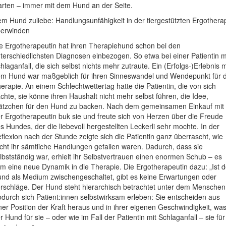
arten – immer mit dem Hund an der Seite.
m Hund zuliebe: Handlungsunfähigkeit in der tiergestützten Ergothera
erwinden
e Ergotherapeutin hat ihren Therapiehund schon bei den
terschiedlichsten Diagnosen einbezogen. So etwa bei einer Patientin m
hlaganfall, die sich selbst nichts mehr zutraute. Ein (Erfolgs-)Erlebnis m
m Hund war maßgeblich für ihren Sinneswandel und Wendepunkt für d
erapie. An einem Schlechtwettertag hatte die Patientin, die von sich
chte, sie könne ihren Haushalt nicht mehr selbst führen, die Idee,
ätzchen für den Hund zu backen. Nach dem gemeinsamen Einkauf mit
r Ergotherapeutin buk sie und freute sich von Herzen über die Freude
s Hundes, der die liebevoll hergestellten Leckerli sehr mochte. In der
flexion nach der Stunde zeigte sich die Patientin ganz überrascht, wie
icht ihr sämtliche Handlungen gefallen waren. Dadurch, dass sie
lbstständig war, erhielt ihr Selbstvertrauen einen enormen Schub – es
m eine neue Dynamik in die Therapie. Die Ergotherapeutin dazu: „Ist d
nd als Medium zwischengeschaltet, gibt es keine Erwartungen oder
rschläge. Der Hund steht hierarchisch betrachtet unter dem Menschen
durch sich Patient:innen selbstwirksam erleben: Sie entscheiden aus
ner Position der Kraft heraus und in ihrer eigenen Geschwindigkeit, wa
r Hund für sie – oder wie im Fall der Patientin mit Schlaganfall – sie für