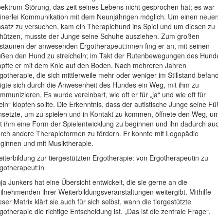
ektrum-Störung, das zeit seines Lebens nicht gesprochen hat; es war
inerlei Kommunikation mit dem Neunjährigen möglich. Um einen neue
satz zu versuchen, kam ein Therapiehund ins Spiel und um diesen zu
hützen, musste der Junge seine Schuhe ausziehen. Zum großen
staunen der anwesenden Ergotherapeut:innen fing er an, mit seinen
ßen den Hund zu streicheln; im Takt der Rutenbewegungen des Hund
opfte er mit dem Knie auf den Boden. Nach mehreren Jahren
gotherapie, die sich mittlerweile mehr oder weniger im Stillstand befand
igte sich durch die Anwesenheit des Hundes ein Weg, mit ihm zu
mmunizieren. Es wurde vereinbart, wie oft er für „ja“ und wie oft für
ein“ klopfen sollte. Die Erkenntnis, dass der autistische Junge seine F
nsetzte, um zu spielen und in Kontakt zu kommen, öffnete den Weg, u
t ihm eine Form der Spielentwicklung zu beginnen und ihn dadurch au
rch andere Therapieformen zu fördern. Er konnte mit Logopädie
ginnen und mit Musiktherapie.
iterbildung zur tiergestützten Ergotherapie: von Ergotherapeutin zu
gotherapeut:in
ja Junkers hat eine Übersicht entwickelt, die sie gerne an die
ilnehmenden ihrer Weiterbildungsveranstaltungen weitergibt. Mithilfe
eser Matrix klärt sie auch für sich selbst, wann die tiergestützte
gotherapie die richtige Entscheidung ist. „Das ist die zentrale Frage“,