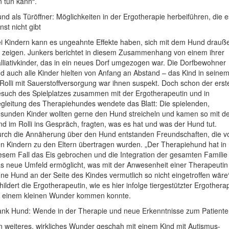
n tun kann“.
nd als Türöffner: Möglichkeiten in der Ergotherapie herbeiführen, die e
nst nicht gibt
i Kindern kann es ungeahnte Effekte haben, sich mit dem Hund drauß
 zeigen. Junkers berichtet in diesem Zusammenhang von einem ihrer
lliativkinder, das in ein neues Dorf umgezogen war. Die Dorfbewohner
d auch alle Kinder hielten von Anfang an Abstand – das Kind in seine
Rolli mit Sauerstoffversorgung war ihnen suspekt. Doch schon der erst
such des Spielplatzes zusammen mit der Ergotherapeutin und in
gleitung des Therapiehundes wendete das Blatt: Die spielenden,
sunden Kinder wollten gerne den Hund streicheln und kamen so mit 
nd im Rolli ins Gespräch, fragten, was es hat und was der Hund tut.
rch die Annäherung über den Hund entstanden Freundschaften, die v
n Kindern zu den Eltern übertragen wurden. „Der Therapiehund hat in
esem Fall das Eis gebrochen und die Integration der gesamten Familie 
s neue Umfeld ermöglicht, was mit der Anwesenheit einer Therapeutin
ne Hund an der Seite des Kindes vermutlich so nicht eingetroffen wäre
hildert die Ergotherapeutin, wie es hier infolge tiergestützter Ergothera
 einem kleinen Wunder kommen konnte.
nk Hund: Wende in der Therapie und neue Erkenntnisse zum Patient
n weiteres, wirkliches Wunder geschah mit einem Kind mit Autismus-