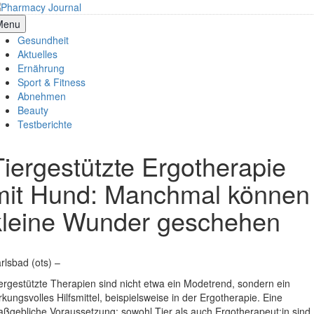
Skip
to
armacy Journal
Menu
content
Gesundheit
Aktuelles
Ernährung
Sport & Fitness
Abnehmen
Beauty
Testberichte
Tiergestützte Ergotherapie
mit Hund: Manchmal können
kleine Wunder geschehen
rlsbad (ots) –
ergestützte Therapien sind nicht etwa ein Modetrend, sondern ein
rkungsvolles Hilfsmittel, beispielsweise in der Ergotherapie. Eine
ßgebliche Voraussetzung: sowohl Tier als auch Ergotherapeut:in sind