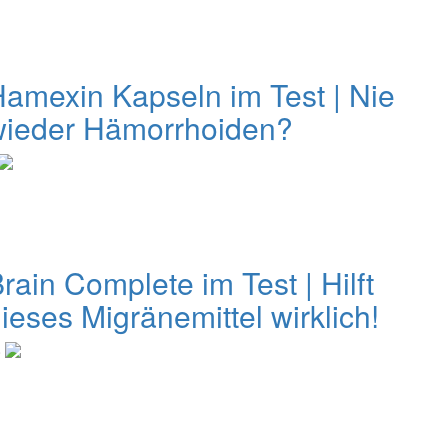
amexin Kapseln im Test | Nie
wieder Hämorrhoiden?
rain Complete im Test | Hilft
ieses Migränemittel wirklich!
0