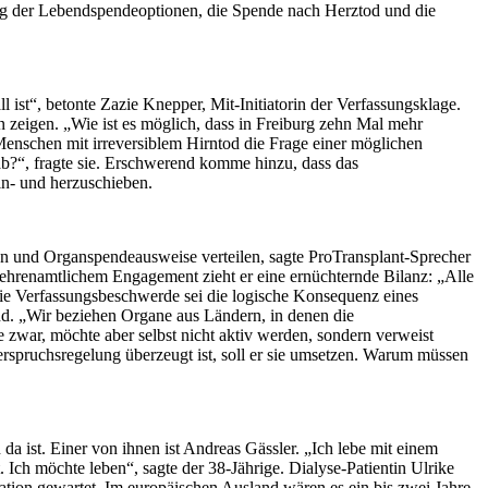
rung der Lebendspendeoptionen, die Spende nach Herztod und die
 ist“, betonte Zazie Knepper, Mit-Initiatorin der Verfassungsklage.
n zeigen. „Wie ist es möglich, dass in Freiburg zehn Mal mehr
Menschen mit irreversiblem Hirntod die Frage einer möglichen
ab?“, fragte sie. Erschwerend komme hinzu, dass das
hin- und herzuschieben.
ren und Organspendeausweise verteilen, sagte ProTransplant-Sprecher
 ehrenamtlichem Engagement zieht er eine ernüchternde Bilanz: „Alle
ie Verfassungsbeschwerde sei die logische Konsequenz eines
und. „Wir beziehen Organe aus Ländern, in denen die
 zwar, möchte aber selbst nicht aktiv werden, sondern verweist
spruchsregelung überzeugt ist, soll er sie umsetzen. Warum müssen
 da ist. Einer von ihnen ist Andreas Gässler. „Ich lebe mit einem
 Ich möchte leben“, sagte der 38-Jährige. Dialyse-Patientin Ulrike
tation gewartet. Im europäischen Ausland wären es ein bis zwei Jahre