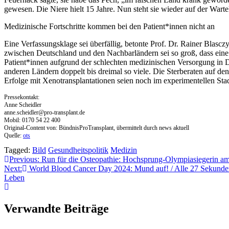
gewesen. Die Niere hielt 15 Jahre. Nun steht sie wieder auf der Wartel
Medizinische Fortschritte kommen bei den Patient*innen nicht an
Eine Verfassungsklage sei überfällig, betonte Prof. Dr. Rainer Blasc
zwischen Deutschland und den Nachbarländern sei so groß, dass eine 
Patient*innen aufgrund der schlechten medizinischen Versorgung in D
anderen Ländern doppelt bis dreimal so viele. Die Sterberaten auf de
Erfolge mit Xenotransplantationen seien noch im experimentellen Sta
Pressekontakt:
Anne Scheidler
anne.scheidler@pro-transplant.de
Mobil: 0170 54 22 400
Original-Content von: BündnisProTransplant, übermittelt durch news aktuell
Quelle:
ots
Tagged:
Bild
Gesundheitspolitik
Medizin
Beitragsnavigation
Previous:
Run für die Osteopathie: Hochsprung-Olympiasiegerin am
Next:
World Blood Cancer Day 2024: Mund auf! / Alle 27 Sekunden er
Leben
Verwandte Beiträge