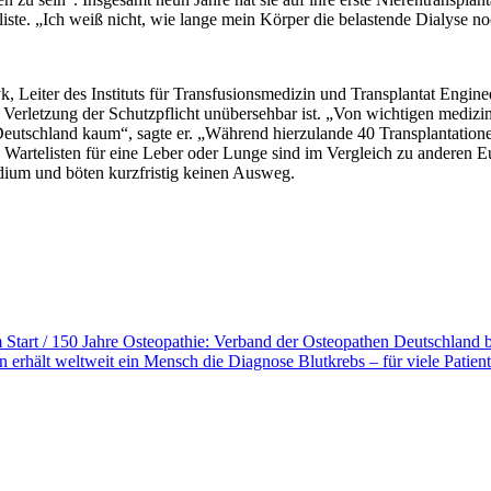
iste. „Ich weiß nicht, wie lange mein Körper die belastende Dialyse noc
zyk, Leiter des Instituts für Transfusionsmedizin und Transplantat En
Verletzung der Schutzpflicht unübersehbar ist. „Von wichtigen medizin
eutschland kaum“, sagte er. „Während hierzulande 40 Transplantatione
n Wartelisten für eine Leber oder Lunge sind im Vergleich zu anderen 
dium und böten kurzfristig keinen Ausweg.
 Start / 150 Jahre Osteopathie: Verband der Osteopathen Deutschland
hält weltweit ein Mensch die Diagnose Blutkrebs – für viele Patient: