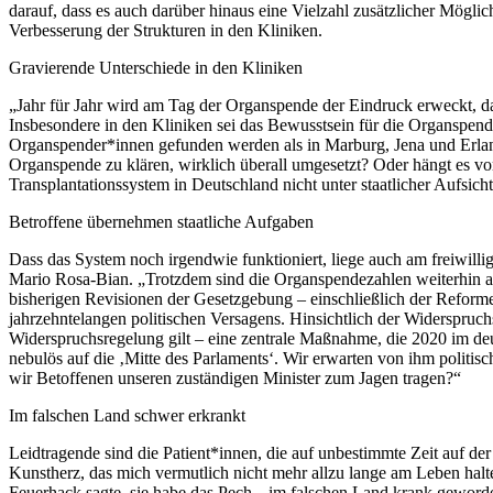
darauf, dass es auch darüber hinaus eine Vielzahl zusätzlicher Mögl
Verbesserung der Strukturen in den Kliniken.
Gravierende Unterschiede in den Kliniken
„Jahr für Jahr wird am Tag der Organspende der Eindruck erweckt, das
Insbesondere in den Kliniken sei das Bewusstsein für die Organspende
Organspender*innen gefunden werden als in Marburg, Jena und Erlange
Organspende zu klären, wirklich überall umgesetzt? Oder hängt es v
Transplantationssystem in Deutschland nicht unter staatlicher Aufsich
Betroffene übernehmen staatliche Aufgaben
Dass das System noch irgendwie funktioniert, liege auch am freiwill
Mario Rosa-Bian. „Trotzdem sind die Organspendezahlen weiterhin au
bisherigen Revisionen der Gesetzgebung – einschließlich der Reform
jahrzehntelangen politischen Versagens. Hinsichtlich der Widerspruch
Widerspruchsregelung gilt – eine zentrale Maßnahme, die 2020 im deu
nebulös auf die ‚Mitte des Parlaments‘. Wir erwarten von ihm polit
wir Betoffenen unseren zuständigen Minister zum Jagen tragen?“
Im falschen Land schwer erkrankt
Leidtragende sind die Patient*innen, die auf unbestimmte Zeit auf der 
Kunstherz, das mich vermutlich nicht mehr allzu lange am Leben halten
Feuerhack sagte, sie habe das Pech, „im falschen Land krank geworden