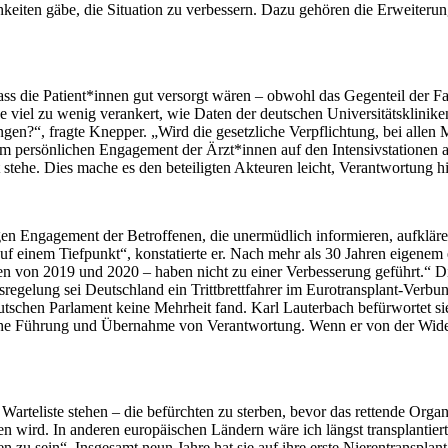
ichkeiten gäbe, die Situation zu verbessern. Dazu gehören die Erweite
s die Patient*innen gut versorgt wären – obwohl das Gegenteil der Fall
 viel zu wenig verankert, wie Daten der deutschen Universitätsklinike
n?“, fragte Knepper. „Wird die gesetzliche Verpflichtung, bei allen 
om persönlichen Engagement der Ärzt*innen auf den Intensivstationen 
t stehe. Dies mache es den beteiligten Akteuren leicht, Verantwortung 
igen Engagement der Betroffenen, die unermüdlich informieren, aufklä
f einem Tiefpunkt“, konstatierte er. Nach mehr als 30 Jahren eigenem
en von 2019 und 2020 – haben nicht zu einer Verbesserung geführt.“ D
sregelung sei Deutschland ein Trittbrettfahrer im Eurotransplant-Verb
tschen Parlament keine Mehrheit fand. Karl Lauterbach befürwortet sie
ische Führung und Übernahme von Verantwortung. Wenn er von der Wider
Warteliste stehen – die befürchten zu sterben, bevor das rettende Organ
 wird. In anderen europäischen Ländern wäre ich längst transplantiert.
 zu sein“. Insgesamt neun Jahre hat sie auf ihre erste Nierentransplan