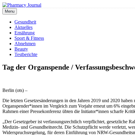
Skip
to
Menu
Pharmacy Journal
content
Gesundheit
Aktuelles
Ernährung
Sport & Fitness
Abnehmen
Beauty
Testberichte
Tag der Organspende / Verfassungsbeschwe
Berlin (ots) –
Die letzten Gesetzesänderungen in den Jahren 2019 und 2020 haben nic
Organspender*innen im Vergleich zum Vorjahr erneut um 6% eingebro
Rahmen einer Pressekonferenz übten die Initiator*innen scharfe Krit
„Der Gesetzgeber ist verfassungsrechtlich verpflichtet, gesetzliche 
Medizin- und Gesundheitsrecht. Die Schutzpflicht werde verletzt,
Widerspruchsregelung, für deren Einführung von NRW-Gesundheitsmini