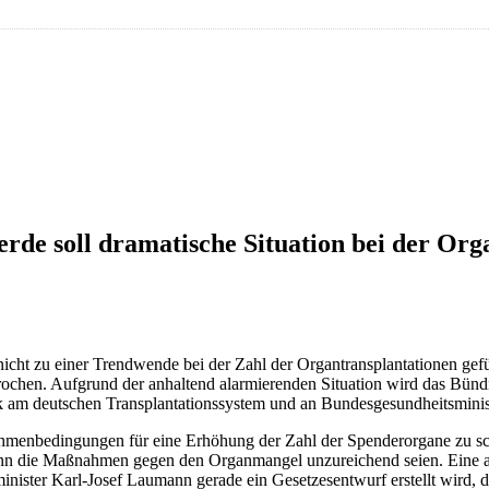
rde soll dramatische Situation bei der Or
ht zu einer Trendwende bei der Zahl der Organtransplantationen geführt
chen. Aufgrund der anhaltend alarmierenden Situation wird das Bündn
ik am deutschen Transplantationssystem und an Bundesgesundheitsminis
Rahmenbedingungen für eine Erhöhung der Zahl der Spenderorgane zu scha
 wenn die Maßnahmen gegen den Organmangel unzureichend seien. Eine 
ster Karl-Josef Laumann gerade ein Gesetzesentwurf erstellt wird, de