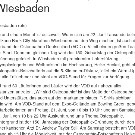
Wiesbaden
esbaden (ots) –
 rund einem Monat ist es soweit: Wenn sich am 22. Juni Tausende bei
 Ikano Bank City Marathon Wiesbaden auf den Weg machen, ist auch 
rband der Osteopathen Deutschland (VOD) e.V. mit einem großen Te
 Start. Denn am gleichen Tag wird der 150. Geburtstag der Osteopath
ündung gefeiert. In Wiesbaden mit prominenter Unterstützung:
ympiasiegerin und Weltmeisterin im Hochsprung, Heike Henkel, geht a
teopathie-Botschafterin auf die 5-Kilometer-Distanz, leitet ein Warm-U
r alle Teilnehmer und steht am VOD-Stand für Fragen zur Verfügung.
t rund 60 Läuferinnen und Läufer wird der VOD auf nahezu allen
stanzen antreten. „Wir sind Osteopathie“ ist das Motto der Osteopathe
d Unterstützer, das auch auf den markanten blauen T-Shirts sichtbar
in wird. Am VOD-Stand auf dem Expo-Gelände am Bowling Green geb
tarbeiterinnen am Freitag, 21. Juni, von 10 bis 19 Uhr und am Samsta
. Juni, von 10 bis 22 Uhr Auskunft rund ums Thema Osteopathie.
ntergrund ist der 150. Jahrestag der Osteopathie-Gründung durch den
erikanischen Arzt Dr. Andrew Taylor Still. Am Samstag besteht am VO
and ab 15 Uhr die Möglichkeit, mit der Osteopathie-Botschafterin Heike