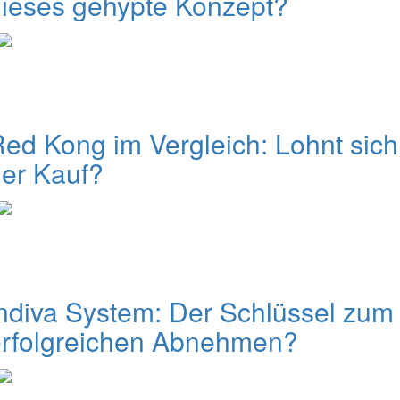
ieses gehypte Konzept?
ed Kong im Vergleich: Lohnt sich
er Kauf?
ndiva System: Der Schlüssel zum
erfolgreichen Abnehmen?