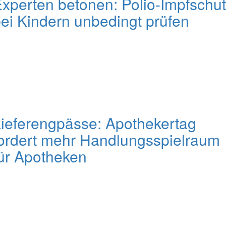
xperten betonen: Polio-Impfschu
ei Kindern unbedingt prüfen
ieferengpässe: Apothekertag
ordert mehr Handlungsspielraum
ür Apotheken