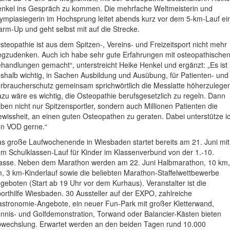
nkel ins Gespräch zu kommen. Die mehrfache Weltmeisterin und
ympiasiegerin im Hochsprung leitet abends kurz vor dem 5-km-Lauf ei
rm-Up und geht selbst mit auf die Strecke.
steopathie ist aus dem Spitzen-, Vereins- und Freizeitsport nicht mehr
gzudenken. Auch ich habe sehr gute Erfahrungen mit osteopathische
handlungen gemacht“, unterstreicht Heike Henkel und ergänzt: „Es ist
shalb wichtig, in Sachen Ausbildung und Ausübung, für Patienten- und
rbraucherschutz gemeinsam sprichwörtlich die Messlatte höherzulege
zu wäre es wichtig, die Osteopathie berufsgesetzlich zu regeln. Dann
ben nicht nur Spitzensportler, sondern auch Millionen Patienten die
wissheit, an einen guten Osteopathen zu geraten. Dabei unterstütze i
n VOD gerne.“
s große Laufwochenende in Wiesbaden startet bereits am 21. Juni mit
m Schulklassen-Lauf für Kinder im Klassenverbund von der 1.-10.
asse. Neben dem Marathon werden am 22. Juni Halbmarathon, 10 km,
, 3 km-Kinderlauf sowie die beliebten Marathon-Staffelwettbewerbe
geboten (Start ab 19 Uhr vor dem Kurhaus). Veranstalter ist die
orthilfe Wiesbaden. 30 Aussteller auf der EXPO, zahlreiche
stronomie-Angebote, ein neuer Fun-Park mit großer Kletterwand,
nnis- und Golfdemonstration, Torwand oder Balancier-Kästen bieten
wechslung. Erwartet werden an den beiden Tagen rund 10.000