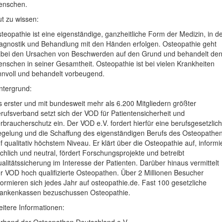
enschen.
t zu wissen:
teopathie ist eine eigenständige, ganzheitliche Form der Medizin, in d
agnostik und Behandlung mit den Händen erfolgen. Osteopathie geht
bei den Ursachen von Beschwerden auf den Grund und behandelt de
nschen in seiner Gesamtheit. Osteopathie ist bei vielen Krankheiten
nnvoll und behandelt vorbeugend.
ntergrund:
s erster und mit bundesweit mehr als 6.200 Mitgliedern größter
rufsverband setzt sich der VOD für Patientensicherheit und
rbraucherschutz ein. Der VOD e.V. fordert hierfür eine berufsgesetzlic
gelung und die Schaffung des eigenständigen Berufs des Osteopathe
f qualitativ höchstem Niveau. Er klärt über die Osteopathie auf, informi
chlich und neutral, fördert Forschungsprojekte und betreibt
alitätssicherung im Interesse der Patienten. Darüber hinaus vermittelt
r VOD hoch qualifizierte Osteopathen. Über 2 Millionen Besucher
formieren sich jedes Jahr auf osteopathie.de. Fast 100 gesetzliche
ankenkassen bezuschussen Osteopathie.
itere Informationen: