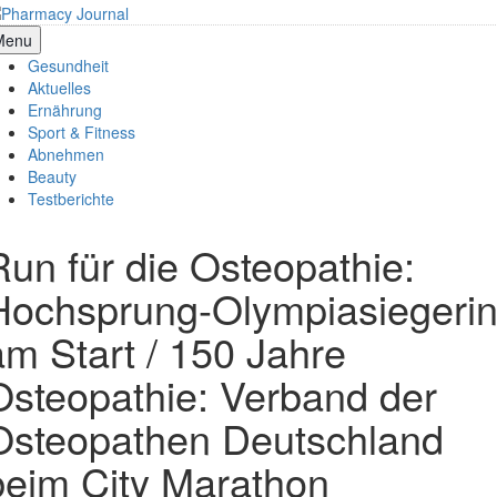
Skip
to
armacy Journal
Menu
content
Gesundheit
Aktuelles
Ernährung
Sport & Fitness
Abnehmen
Beauty
Testberichte
Run für die Osteopathie:
Hochsprung-Olympiasiegeri
am Start / 150 Jahre
Osteopathie: Verband der
Osteopathen Deutschland
beim City Marathon