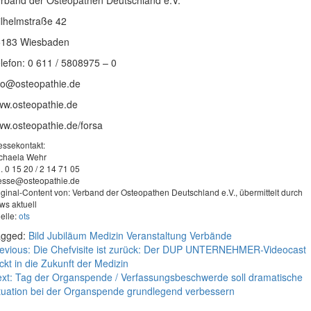
rband der Osteopathen Deutschland e.V.
lhelmstraße 42
5183 Wiesbaden
lefon: 0 611 / 5808975 – 0
fo@osteopathie.de
w.osteopathie.de
w.osteopathie.de/forsa
essekontakt:
chaela Wehr
l. 0 15 20 / 2 14 71 05
esse@osteopathie.de
iginal-Content von: Verband der Osteopathen Deutschland e.V., übermittelt durch
ws aktuell
elle:
ots
agged:
Bild
Jubiläum
Medizin
Veranstaltung
Verbände
eitragsnavigation
evious:
Die Chefvisite ist zurück: Der DUP UNTERNEHMER-Videocast
ickt in die Zukunft der Medizin
xt:
Tag der Organspende / Verfassungsbeschwerde soll dramatische
tuation bei der Organspende grundlegend verbessern