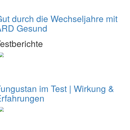
ut durch die Wechseljahre mit
ARD Gesund
estberichte
ungustan im Test | Wirkung &
Erfahrungen