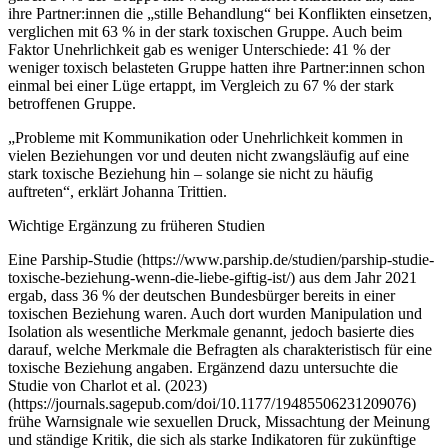
ihre Partner:innen die „stille Behandlung“ bei Konflikten einsetzen,
verglichen mit 63 % in der stark toxischen Gruppe. Auch beim
Faktor Unehrlichkeit gab es weniger Unterschiede: 41 % der
weniger toxisch belasteten Gruppe hatten ihre Partner:innen schon
einmal bei einer Lüge ertappt, im Vergleich zu 67 % der stark
betroffenen Gruppe.
„Probleme mit Kommunikation oder Unehrlichkeit kommen in
vielen Beziehungen vor und deuten nicht zwangsläufig auf eine
stark toxische Beziehung hin – solange sie nicht zu häufig
auftreten“, erklärt Johanna Trittien.
Wichtige Ergänzung zu früheren Studien
Eine Parship-Studie (https://www.parship.de/studien/parship-studie-
toxische-beziehung-wenn-die-liebe-giftig-ist/) aus dem Jahr 2021
ergab, dass 36 % der deutschen Bundesbürger bereits in einer
toxischen Beziehung waren. Auch dort wurden Manipulation und
Isolation als wesentliche Merkmale genannt, jedoch basierte dies
darauf, welche Merkmale die Befragten als charakteristisch für eine
toxische Beziehung angaben. Ergänzend dazu untersuchte die
Studie von Charlot et al. (2023)
(https://journals.sagepub.com/doi/10.1177/19485506231209076)
frühe Warnsignale wie sexuellen Druck, Missachtung der Meinung
und ständige Kritik, die sich als starke Indikatoren für zukünftige