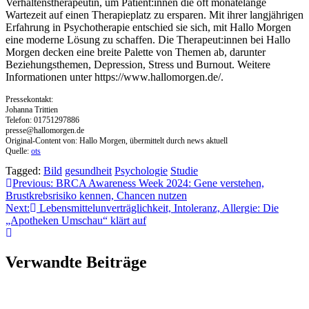
Verhaltenstherapeutin, um Patient:innen die oft monatelange
Wartezeit auf einen Therapieplatz zu ersparen. Mit ihrer langjährigen
Erfahrung in Psychotherapie entschied sie sich, mit Hallo Morgen
eine moderne Lösung zu schaffen. Die Therapeut:innen bei Hallo
Morgen decken eine breite Palette von Themen ab, darunter
Beziehungsthemen, Depression, Stress und Burnout. Weitere
Informationen unter https://www.hallomorgen.de/.
Pressekontakt:
Johanna Trittien
Telefon: 01751297886
presse@hallomorgen.de
Original-Content von: Hallo Morgen, übermittelt durch news aktuell
Quelle:
ots
Tagged:
Bild
gesundheit
Psychologie
Studie
Beitragsnavigation
Previous:
BRCA Awareness Week 2024: Gene verstehen,
Brustkrebsrisiko kennen, Chancen nutzen
Next:
Lebensmittelunverträglichkeit, Intoleranz, Allergie: Die
„Apotheken Umschau“ klärt auf
Verwandte Beiträge