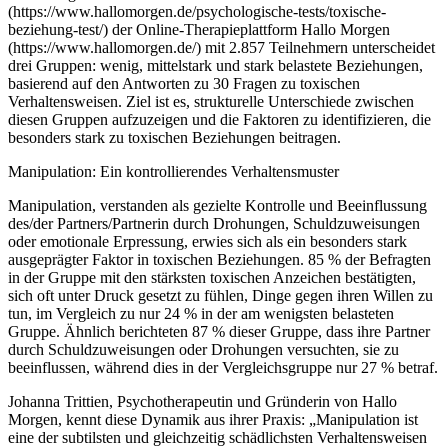
(https://www.hallomorgen.de/psychologische-tests/toxische-
beziehung-test/) der Online-Therapieplattform Hallo Morgen
(https://www.hallomorgen.de/) mit 2.857 Teilnehmern unterscheidet
drei Gruppen: wenig, mittelstark und stark belastete Beziehungen,
basierend auf den Antworten zu 30 Fragen zu toxischen
Verhaltensweisen. Ziel ist es, strukturelle Unterschiede zwischen
diesen Gruppen aufzuzeigen und die Faktoren zu identifizieren, die
besonders stark zu toxischen Beziehungen beitragen.
Manipulation: Ein kontrollierendes Verhaltensmuster
Manipulation, verstanden als gezielte Kontrolle und Beeinflussung
des/der Partners/Partnerin durch Drohungen, Schuldzuweisungen
oder emotionale Erpressung, erwies sich als ein besonders stark
ausgeprägter Faktor in toxischen Beziehungen. 85 % der Befragten
in der Gruppe mit den stärksten toxischen Anzeichen bestätigten,
sich oft unter Druck gesetzt zu fühlen, Dinge gegen ihren Willen zu
tun, im Vergleich zu nur 24 % in der am wenigsten belasteten
Gruppe. Ähnlich berichteten 87 % dieser Gruppe, dass ihre Partner
durch Schuldzuweisungen oder Drohungen versuchten, sie zu
beeinflussen, während dies in der Vergleichsgruppe nur 27 % betraf.
Johanna Trittien, Psychotherapeutin und Gründerin von Hallo
Morgen, kennt diese Dynamik aus ihrer Praxis: „Manipulation ist
eine der subtilsten und gleichzeitig schädlichsten Verhaltensweisen