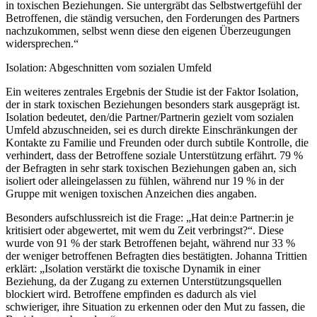
in toxischen Beziehungen. Sie untergräbt das Selbstwertgefühl der
Betroffenen, die ständig versuchen, den Forderungen des Partners
nachzukommen, selbst wenn diese den eigenen Überzeugungen
widersprechen.“
Isolation: Abgeschnitten vom sozialen Umfeld
Ein weiteres zentrales Ergebnis der Studie ist der Faktor Isolation,
der in stark toxischen Beziehungen besonders stark ausgeprägt ist.
Isolation bedeutet, den/die Partner/Partnerin gezielt vom sozialen
Umfeld abzuschneiden, sei es durch direkte Einschränkungen der
Kontakte zu Familie und Freunden oder durch subtile Kontrolle, die
verhindert, dass der Betroffene soziale Unterstützung erfährt. 79 %
der Befragten in sehr stark toxischen Beziehungen gaben an, sich
isoliert oder alleingelassen zu fühlen, während nur 19 % in der
Gruppe mit wenigen toxischen Anzeichen dies angaben.
Besonders aufschlussreich ist die Frage: „Hat dein:e Partner:in je
kritisiert oder abgewertet, mit wem du Zeit verbringst?“. Diese
wurde von 91 % der stark Betroffenen bejaht, während nur 33 %
der weniger betroffenen Befragten dies bestätigten. Johanna Trittien
erklärt: „Isolation verstärkt die toxische Dynamik in einer
Beziehung, da der Zugang zu externen Unterstützungsquellen
blockiert wird. Betroffene empfinden es dadurch als viel
schwieriger, ihre Situation zu erkennen oder den Mut zu fassen, die