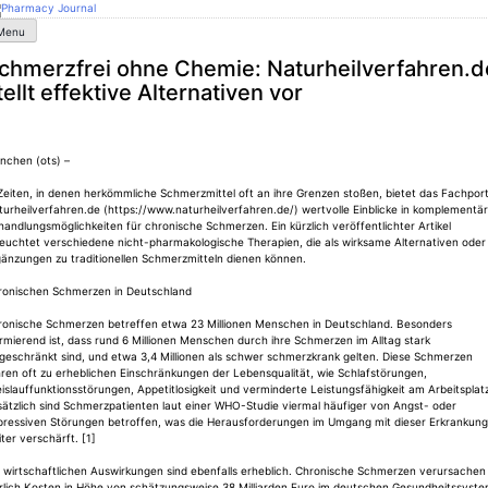
Skip
to
armacy Journal
Menu
content
chmerzfrei ohne Chemie: Naturheilverfahren.d
tellt effektive Alternativen vor
nchen (ots) –
Zeiten, in denen herkömmliche Schmerzmittel oft an ihre Grenzen stoßen, bietet das Fachport
urheilverfahren.de (https://www.naturheilverfahren.de/) wertvolle Einblicke in komplementä
andlungsmöglichkeiten für chronische Schmerzen. Ein kürzlich veröffentlichter Artikel
leuchtet verschiedene nicht-pharmakologische Therapien, die als wirksame Alternativen oder
gänzungen zu traditionellen Schmerzmitteln dienen können.
ronischen Schmerzen in Deutschland
ronische Schmerzen betreffen etwa 23 Millionen Menschen in Deutschland. Besonders
rmierend ist, dass rund 6 Millionen Menschen durch ihre Schmerzen im Alltag stark
geschränkt sind, und etwa 3,4 Millionen als schwer schmerzkrank gelten. Diese Schmerzen
ren oft zu erheblichen Einschränkungen der Lebensqualität, wie Schlafstörungen,
islauffunktionsstörungen, Appetitlosigkeit und verminderte Leistungsfähigkeit am Arbeitsplat
ätzlich sind Schmerzpatienten laut einer WHO-Studie viermal häufiger von Angst- oder
pressiven Störungen betroffen, was die Herausforderungen im Umgang mit dieser Erkrankung
ter verschärft. [1]
e wirtschaftlichen Auswirkungen sind ebenfalls erheblich. Chronische Schmerzen verursachen
hrlich Kosten in Höhe von schätzungsweise 38 Milliarden Euro im deutschen Gesundheitssyste