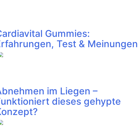
Cardiavital Gummies:
Erfahrungen, Test & Meinungen
Abnehmen im Liegen –
unktioniert dieses gehypte
Konzept?