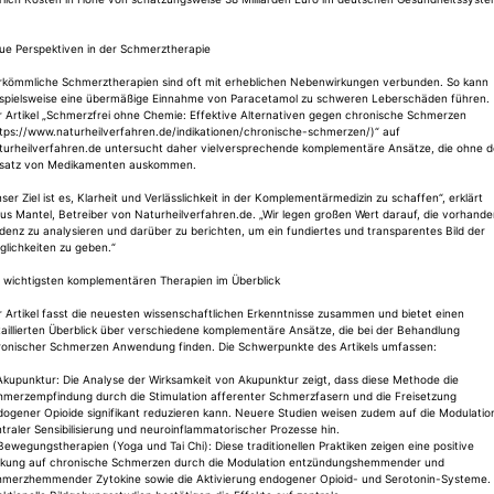
ue Perspektiven in der Schmerztherapie
rkömmliche Schmerztherapien sind oft mit erheblichen Nebenwirkungen verbunden. So kann
ispielsweise eine übermäßige Einnahme von Paracetamol zu schweren Leberschäden führen. 
r Artikel „Schmerzfrei ohne Chemie: Effektive Alternativen gegen chronische Schmerzen
ttps://www.naturheilverfahren.de/indikationen/chronische-schmerzen/)“ auf
turheilverfahren.de untersucht daher vielversprechende komplementäre Ansätze, die ohne 
nsatz von Medikamenten auskommen.
ser Ziel ist es, Klarheit und Verlässlichkeit in der Komplementärmedizin zu schaffen“, erklärt
ius Mantel, Betreiber von Naturheilverfahren.de. „Wir legen großen Wert darauf, die vorhand
denz zu analysieren und darüber zu berichten, um ein fundiertes und transparentes Bild der
lichkeiten zu geben.“
e wichtigsten komplementären Therapien im Überblick
 Artikel fasst die neuesten wissenschaftlichen Erkenntnisse zusammen und bietet einen
aillierten Überblick über verschiedene komplementäre Ansätze, die bei der Behandlung
ronischer Schmerzen Anwendung finden. Die Schwerpunkte des Artikels umfassen:
Akupunktur: Die Analyse der Wirksamkeit von Akupunktur zeigt, dass diese Methode die
hmerzempfindung durch die Stimulation afferenter Schmerzfasern und die Freisetzung
dogener Opioide signifikant reduzieren kann. Neuere Studien weisen zudem auf die Modulatio
traler Sensibilisierung und neuroinflammatorischer Prozesse hin.
Bewegungstherapien (Yoga und Tai Chi): Diese traditionellen Praktiken zeigen eine positive
rkung auf chronische Schmerzen durch die Modulation entzündungshemmender und
hmerzhemmender Zytokine sowie die Aktivierung endogener Opioid- und Serotonin-Systeme.