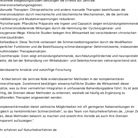
ktionelle Bildgebungsstudien bestätigen die Effekte auf zentrale
hmerzverarbeitungsregionen.
Manuelle Therapien: Chiropraktische und andere manuelle Therapien beeinflussen die
hmerzmodulation durch mechanische und biochemische Mechanismen, die die zentrale
nsibilisierung und Muskelverspannungen reduzieren.
 Phytotherapie: Pflanzliche Präparate wie Ingwer und Capsaicin zeigen entzündungshemmend
d schmerzmodulierende Wirkungen durch die Hemmung der Cyclooxygenase- und
poxygenase-Wege. Klinische Studien belegen ihre Wirksamkeit bei verschiedenen chronischen
hmerzzuständen.
Biofeedback: Diese Technik verbessert die Schmerzselbstregulation durch die Modifikation
rperlicher Funktionen und die Beeinflussung schmerzbezogener Gehirnnetzwerke, insbesonde
 multimodalen Therapieansätzen.
 Ozontherapie: Ozon zeigt entzündungshemmende, durchblutungsfördernde und neuroprotekt
ekte, die bei der Behandlung von Wirbelsäulen- und Gelenkschmerzen vielversprechend sind.
idenzbasierte Ansätze und zukünftige Forschung
 Artikel betont die zentrale Rolle evidenzbasierter Methoden in der komplementären
hmerztherapie. Zunehmend bestätigen wissenschaftliche Studien die Wirksamkeit dieser
ätze, was zu ihrer vermehrten Integration in umfassende Behandlungspläne führt. Es ist jed
htig, die Grenzen dieser Methoden zu erkennen, weshalb sie häufig als Ergänzung zu
aditionellen Therapien angewendet werden.
omplementärmedizin bietet zahlreiche Möglichkeiten mit oft geringeren Nebenwirkungen im
gleich zu herkömmlichen Schmerzmitteln“, so das Team von Naturheilverfahren.de. „Unser Zi
 es, diese Methoden bekannt zu machen und sowohl ihre Vorteile als auch ihre Grenzen
nsparent aufzuzeigen.“
hr erfahren auf Naturheilverfahren.de