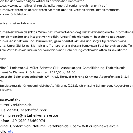
en Sie den vollständigen Artikel zu chronischen Schmerzen
ttps://www.naturheilverfahren.de/indikationen/chronische-schmerzen/) auf
turheilverfahren.de und erfahren Sie mehr über die verschiedenen komplementären
erapiemöglichkeiten.
er Naturheilverfahren.de
urheilverfahren.de (https://www.naturheilverfahren.de/) bietet evidenzbasierte Information
 komplementärer und integrativer Medizin. Unser Redaktionsteam, bestehend aus Ärzten,
urwissenschaftlern und Journalisten, gewährleistet aktuelle und sorgfältig recherchierte
alte. Unser Ziel ist es, Klarheit und Transparenz in diesem komplexen Fachbereich zu schaffe
 die Vorteile sowie Risiken der verschiedenen Behandlungsmethoden offen zu diskutieren.
ellen
Wörz R, Horlemann J, Müller-Schwefe GHH. Auswirkungen, Chronifizierung, Epidemiologie,
itgemäße Diagnostik. Schmerzmed. 2022;38(4):46-50.
Deutsche Schmerzgesellschaft e.V. (n.d.). Herausforderung Schmerz. Abgerufen am 8. Juli
24.
 Bundeszentrale für gesundheitliche Aufklärung. (2022). Chronische Schmerzen. Abgerufen a
Juli 2024.
essekontakt:
turheilverfahren.de
lius Mantel, Geschäftsführer
Mail:
presse@naturheilverfahren.de
lefon: +49 (0)89 38460074
iginal-Content von: Naturheilverfahren.de, übermittelt durch news aktuell
elle:
ots