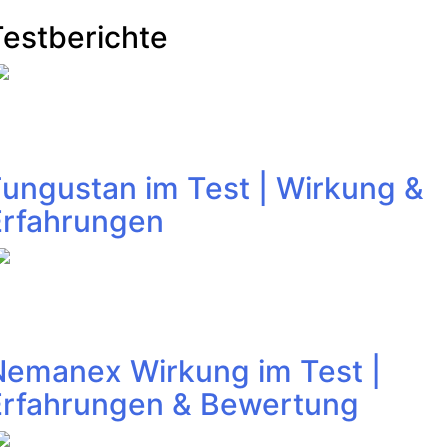
Testberichte
Fungustan im Test | Wirkung &
Erfahrungen
Nemanex Wirkung im Test |
Erfahrungen & Bewertung