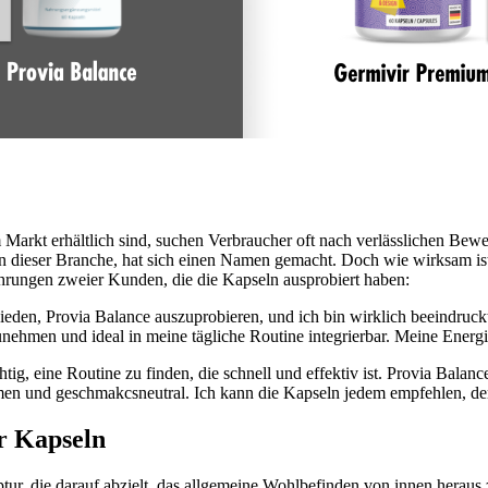
Markt erhältlich sind, suchen Verbraucher oft nach verlässlichen Bew
in dieser Branche, hat sich einen Namen gemacht. Doch wie wirksam i
ahrungen zweier Kunden, die die Kapseln ausprobiert haben:
eden, Provia Balance auszuprobieren, und ich bin wirklich beeindruckt
nehmen und ideal in meine tägliche Routine integrierbar. Meine Energie 
chtig, eine Routine zu finden, die schnell und effektiv ist. Provia Bal
hmen und geschmakcsneutral. Ich kann die Kapseln jedem empfehlen, de
r Kapseln
tur, die darauf abzielt, das allgemeine Wohlbefinden von innen heraus z