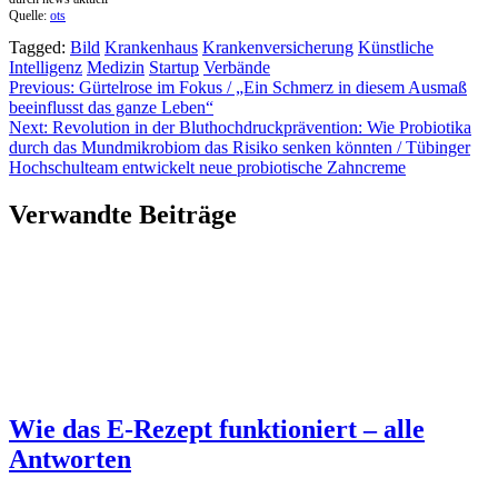
Quelle:
ots
Tagged:
Bild
Krankenhaus
Krankenversicherung
Künstliche
Intelligenz
Medizin
Startup
Verbände
Beitragsnavigation
Previous:
Gürtelrose im Fokus / „Ein Schmerz in diesem Ausmaß
beeinflusst das ganze Leben“
Next:
Revolution in der Bluthochdruckprävention: Wie Probiotika
durch das Mundmikrobiom das Risiko senken könnten / Tübinger
Hochschulteam entwickelt neue probiotische Zahncreme
Verwandte Beiträge
Wie das E-Rezept funktioniert – alle
Antworten