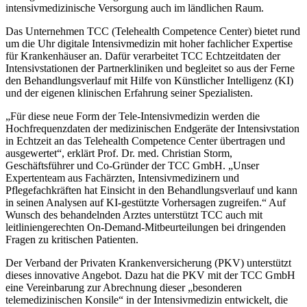
intensivmedizinische Versorgung auch im ländlichen Raum.
Das Unternehmen TCC (Telehealth Competence Center) bietet rund
um die Uhr digitale Intensivmedizin mit hoher fachlicher Expertise
für Krankenhäuser an. Dafür verarbeitet TCC Echtzeitdaten der
Intensivstationen der Partnerkliniken und begleitet so aus der Ferne
den Behandlungsverlauf mit Hilfe von Künstlicher Intelligenz (KI)
und der eigenen klinischen Erfahrung seiner Spezialisten.
„Für diese neue Form der Tele-Intensivmedizin werden die
Hochfrequenzdaten der medizinischen Endgeräte der Intensivstation
in Echtzeit an das Telehealth Competence Center übertragen und
ausgewertet“, erklärt Prof. Dr. med. Christian Storm,
Geschäftsführer und Co-Gründer der TCC GmbH. „Unser
Expertenteam aus Fachärzten, Intensivmedizinern und
Pflegefachkräften hat Einsicht in den Behandlungsverlauf und kann
in seinen Analysen auf KI-gestützte Vorhersagen zugreifen.“ Auf
Wunsch des behandelnden Arztes unterstützt TCC auch mit
leitliniengerechten On-Demand-Mitbeurteilungen bei dringenden
Fragen zu kritischen Patienten.
Der Verband der Privaten Krankenversicherung (PKV) unterstützt
dieses innovative Angebot. Dazu hat die PKV mit der TCC GmbH
eine Vereinbarung zur Abrechnung dieser „besonderen
telemedizinischen Konsile“ in der Intensivmedizin entwickelt, die