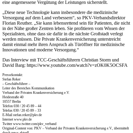
eine angemessene Vergütung der Leistungen sicherstellt.
„Diese neue Technologie kann insbesondere die medizinische
Versorgung auf dem Land verbessern“, so PKV-Verbandsdirektor
Florian Reuther. „Sie kann lebensrettend sein für Patienten, die nicht
in der Nähe großer Zentren leben. Sie profitieren vom Wissen der
Spezialisten, ohne dass sie dafür in die nächste Großstadt verlegt
werden müssen. Die Private Krankenversicherung unterstreicht
damit einmal mehr ihren Anspruch als Türöffner für medizinische
Innovationen und moderne Versorgung.“
Das Interview mit TCC-Geschäftsführern Christian Storm und
David Barg: https://www.youtube.com/watch?v=zOK0K5OCSFA
Pressekontakt:
Stefan Reker
– Geschäftsführer –
Leiter des Bereiches Kommunikation
Verband der Privaten Krankenversicherung e.V.
Heidestraße 40
10557 Berlin
Telefon 030 / 20 45 89 – 44
Telefax 030 / 20 45 89 – 33
E-Mail
stefan.reker@pkv.de
Internet www.pkv.de
Twitter www.twitter.com/pkv_verband
Original-Content von: PKV – Verband der Privaten Krankenversicherung e.V., übermittelt
durch news aktuell