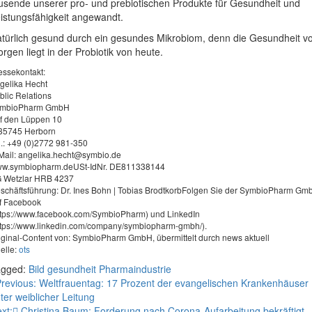
usende unserer pro- und prebiotischen Produkte für Gesundheit und
istungsfähigkeit angewandt.
türlich gesund durch ein gesundes Mikrobiom, denn die Gesundheit v
rgen liegt in der Probiotik von heute.
essekontakt:
gelika Hecht
blic Relations
mbioPharm GmbH
f den Lüppen 10
35745 Herborn
l.: +49 (0)2772 981-350
Mail:
angelika.hecht@symbio.de
w.symbiopharm.deUSt-IdNr. DE811338144
 Wetzlar HRB 4237
schäftsführung: Dr. Ines Bohn | Tobias BrodtkorbFolgen Sie der SymbioPharm Gm
f Facebook
ttps://www.facebook.com/SymbioPharm) und LinkedIn
ttps://www.linkedin.com/company/symbiopharm-gmbh/).
iginal-Content von: SymbioPharm GmbH, übermittelt durch news aktuell
elle:
ots
agged:
Bild
gesundheit
Pharmaindustrie
eitragsnavigation
revious:
Weltfrauentag: 17 Prozent der evangelischen Krankenhäuser
ter weiblicher Leitung
xt:
Christina Baum: Forderung nach Corona-Aufarbeitung bekräftigt 