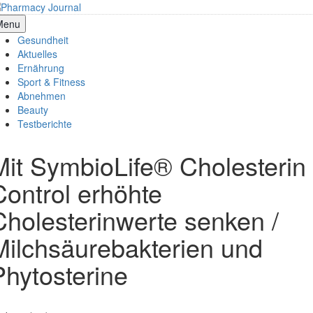
Skip
to
armacy Journal
Menu
content
Gesundheit
Aktuelles
Ernährung
Sport & Fitness
Abnehmen
Beauty
Testberichte
Mit SymbioLife® Cholesterin
Control erhöhte
Cholesterinwerte senken /
Milchsäurebakterien und
Phytosterine