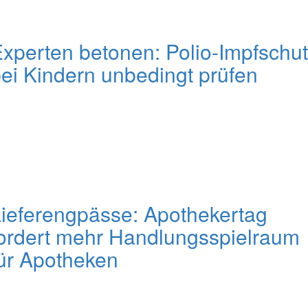
xperten betonen: Polio-Impfschu
ei Kindern unbedingt prüfen
ieferengpässe: Apothekertag
ordert mehr Handlungsspielraum
ür Apotheken