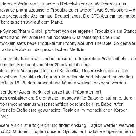
dernste Verfahren in unserem Biotech-Labor ermöglichen es uns,
novative pharmazeutische Produkte zu entwickeln, wie Symbioflor® – d
ste probiotische Arzneimittel Deutschlands. Die OTC-Arzneimittelmarke
t bereits seit 1954 auf dem Markt.
e SymbioPharm GmbH profitiert von der eigenen Produktion am Stando
utschland. Wir arbeiten mit höchsten Qualitätsansprüchen und
twickeln stets neue Produkte für Prophylaxe und Therapie. So gestalte
r aktiv die Zukunft der probiotischen Medizin.
hon heute haben wir – neben unseren erfolgreichen Arzneimitteln – a
n breites Sortiment von über 20 mikrobiotischen
hrungsergänzungsmitteln und Kosmetika. Unsere wissenschaftlich
novativen Produkte sind durch internationale Vertriebspartnerschaften
reits in 15 Ländern präsent und können weltweit bezogen werden.
sonderer Augenmerk liegt zurzeit auf Präparaten mit
äzisionsbakterien: Sie enthalten ausgewählte Bakterienstämme, deren
tionsmechanismus wissenschaftlich beschrieben ist. Dabei rufen
kterielle Stoffe eine gewünschte Reaktion im menschlichen Körper
rvor.
sere Vision ist erfolgreich und findet Anklang! Täglich werden weltweit
nd 2,5 Millionen Tropfen unserer Symbioflor-Produkte eingenommen u