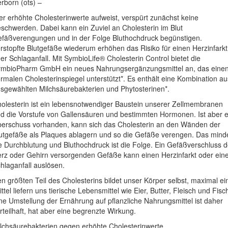
rborn (ots) –
r erhöhte Cholesterinwerte aufweist, verspürt zunächst keine
schwerden. Dabei kann ein Zuviel an Cholesterin im Blut
fäßverengungen und in der Folge Bluthochdruck begünstigen.
rstopfte Blutgefäße wiederum erhöhen das Risiko für einen Herzinfarkt
er Schlaganfall. Mit SymbioLife® Cholesterin Control bietet die
mbioPharm GmbH ein neues Nahrungsergänzungsmittel an, das eine
rmalen Cholesterinspiegel unterstützt*. Es enthält eine Kombination au
sgewählten Milchsäurebakterien und Phytosterinen*.
olesterin ist ein lebensnotwendiger Baustein unserer Zellmembranen
d die Vorstufe von Gallensäuren und bestimmten Hormonen. Ist aber e
erschuss vorhanden, kann sich das Cholesterin an den Wänden der
utgefäße als Plaques ablagern und so die Gefäße verengen. Das mind
e Durchblutung und Bluthochdruck ist die Folge. Ein Gefäßverschluss d
rz oder Gehirn versorgenden Gefäße kann einen Herzinfarkt oder ein
hlaganfall auslösen.
n größten Teil des Cholesterins bildet unser Körper selbst, maximal ei
ittel liefern uns tierische Lebensmittel wie Eier, Butter, Fleisch und Fisc
ne Umstellung der Ernährung auf pflanzliche Nahrungsmittel ist daher
rteilhaft, hat aber eine begrenzte Wirkung.
lchsäurebakterien gegen erhöhte Cholesterinwerte