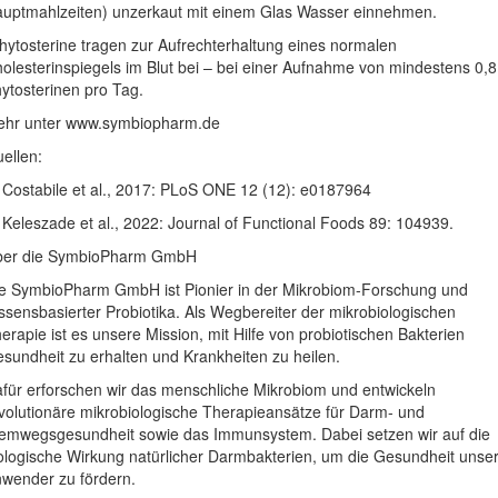
uptmahlzeiten) unzerkaut mit einem Glas Wasser einnehmen.
hytosterine tragen zur Aufrechterhaltung eines normalen
olesterinspiegels im Blut bei – bei einer Aufnahme von mindestens 0,8
ytosterinen pro Tag.
hr unter www.symbiopharm.de
ellen:
 Costabile et al., 2017: PLoS ONE 12 (12): e0187964
 Keleszade et al., 2022: Journal of Functional Foods 89: 104939.
ber die SymbioPharm GmbH
e SymbioPharm GmbH ist Pionier in der Mikrobiom-Forschung und
ssensbasierter Probiotika. Als Wegbereiter der mikrobiologischen
erapie ist es unsere Mission, mit Hilfe von probiotischen Bakterien
sundheit zu erhalten und Krankheiten zu heilen.
für erforschen wir das menschliche Mikrobiom und entwickeln
volutionäre mikrobiologische Therapieansätze für Darm- und
emwegsgesundheit sowie das Immunsystem. Dabei setzen wir auf die
ologische Wirkung natürlicher Darmbakterien, um die Gesundheit unse
wender zu fördern.