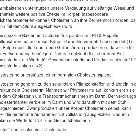
rmbakterien unterstützen unsere Verdauung auf vielfältige Weise und
rmitteln weitere positive Effekte im Körper. Insbesondere
lchsäurebakterien können Cholesterin an ihre Zellmembran binden, da
nn mit dem Stuhl ausgeschieden wird.
s spezielle Bakterium Lactobacillus plantarum LPLDL® spaltet
llensäuren auf, die unser Körper daraufhin vermehrt ausscheidet.(1) I
r Folge muss die Leber neue Gallensäuren produzieren, da wir sie für
e Fettverdauung benötigen. Dadurch entzieht die Leber dem Blut
olesterin – die Werte für Gesamtcholesterin und für das „schlechte“ L
olesterin sinken.(1+2)
ytosterine unterstützen einen normalen Cholesterinspiegel
ytosterine gehören zu den sekundären Pflanzenstoffen und ähneln in 
ruktur dem Cholesterin. Nehmen wir Phytosterine auf, konkurrieren sie
t dem Cholesterin um Transportmechanismen im Darm. Der verdrängt
olesterinanteil verbleibt im Darm und wird daraufhin mit dem Stuhl
sgeschieden. Zwar produziert unser Körper Cholesterin selbst, kann
er die gehemmte Aufnahme nicht vollständig ausgleichen. Dadurch
nken die Werte für LDL- und Gesamtcholesterin.
utes“ und „schlechtes“ Cholesterin