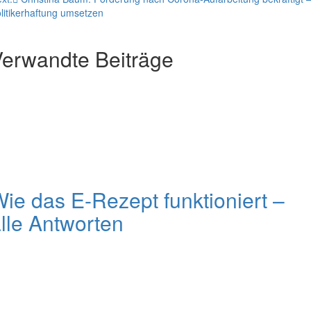
litikerhaftung umsetzen
erwandte Beiträge
ie das E-Rezept funktioniert –
lle Antworten