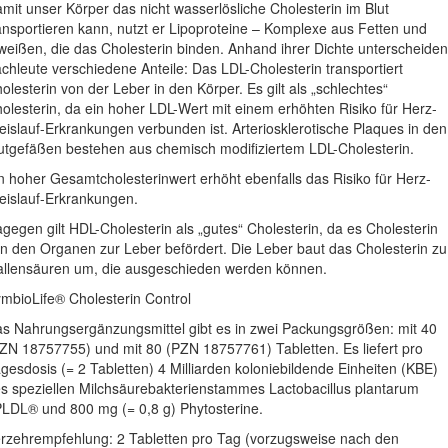
mit unser Körper das nicht wasserlösliche Cholesterin im Blut
ansportieren kann, nutzt er Lipoproteine – Komplexe aus Fetten und
weißen, die das Cholesterin binden. Anhand ihrer Dichte unterscheiden
chleute verschiedene Anteile: Das LDL-Cholesterin transportiert
olesterin von der Leber in den Körper. Es gilt als „schlechtes“
olesterin, da ein hoher LDL-Wert mit einem erhöhten Risiko für Herz-
eislauf-Erkrankungen verbunden ist. Arteriosklerotische Plaques in den
utgefäßen bestehen aus chemisch modifiziertem LDL-Cholesterin.
n hoher Gesamtcholesterinwert erhöht ebenfalls das Risiko für Herz-
eislauf-Erkrankungen.
gegen gilt HDL-Cholesterin als „gutes“ Cholesterin, da es Cholesterin
n den Organen zur Leber befördert. Die Leber baut das Cholesterin zu
llensäuren um, die ausgeschieden werden können.
mbioLife® Cholesterin Control
s Nahrungsergänzungsmittel gibt es in zwei Packungsgrößen: mit 40
ZN 18757755) und mit 80 (PZN 18757761) Tabletten. Es liefert pro
gesdosis (= 2 Tabletten) 4 Milliarden koloniebildende Einheiten (KBE)
s speziellen Milchsäurebakterienstammes Lactobacillus plantarum
LDL® und 800 mg (= 0,8 g) Phytosterine.
rzehrempfehlung: 2 Tabletten pro Tag (vorzugsweise nach den