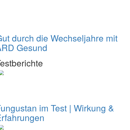
ut durch die Wechseljahre mit
ARD Gesund
estberichte
ungustan im Test | Wirkung &
Erfahrungen