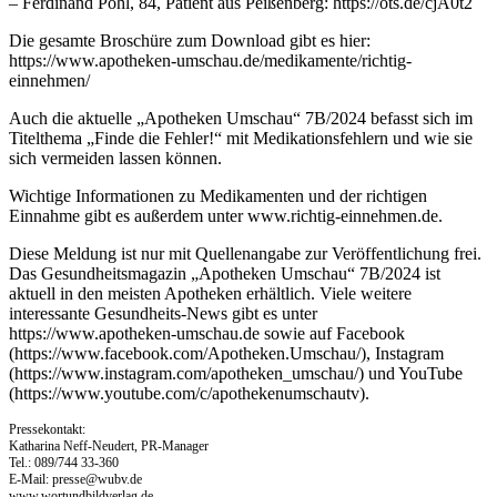
– Ferdinand Pohl, 84, Patient aus Peißenberg: https://ots.de/cjA0t2
Die gesamte Broschüre zum Download gibt es hier:
https://www.apotheken-umschau.de/medikamente/richtig-
einnehmen/
Auch die aktuelle „Apotheken Umschau“ 7B/2024 befasst sich im
Titelthema „Finde die Fehler!“ mit Medikationsfehlern und wie sie
sich vermeiden lassen können.
Wichtige Informationen zu Medikamenten und der richtigen
Einnahme gibt es außerdem unter www.richtig-einnehmen.de.
Diese Meldung ist nur mit Quellenangabe zur Veröffentlichung frei.
Das Gesundheitsmagazin „Apotheken Umschau“ 7B/2024 ist
aktuell in den meisten Apotheken erhältlich. Viele weitere
interessante Gesundheits-News gibt es unter
https://www.apotheken-umschau.de sowie auf Facebook
(https://www.facebook.com/Apotheken.Umschau/), Instagram
(https://www.instagram.com/apotheken_umschau/) und YouTube
(https://www.youtube.com/c/apothekenumschautv).
Pressekontakt:
Katharina Neff-Neudert, PR-Manager
Tel.: 089/744 33-360
E-Mail:
presse@wubv.de
www.wortundbildverlag.de