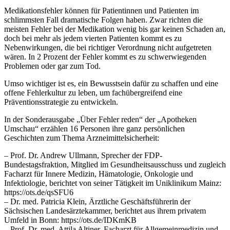
Medikationsfehler können für Patientinnen und Patienten im
schlimmsten Fall dramatische Folgen haben. Zwar richten die
meisten Fehler bei der Medikation wenig bis gar keinen Schaden an,
doch bei mehr als jedem vierten Patienten kommt es zu
Nebenwirkungen, die bei richtiger Verordnung nicht aufgetreten
wären. In 2 Prozent der Fehler kommt es zu schwerwiegenden
Problemen oder gar zum Tod.
Umso wichtiger ist es, ein Bewusstsein dafür zu schaffen und eine
offene Fehlerkultur zu leben, um fachübergreifend eine
Präventionsstrategie zu entwickeln.
In der Sonderausgabe „Über Fehler reden“ der „Apotheken
Umschau“ erzählen 16 Personen ihre ganz persönlichen
Geschichten zum Thema Arzneimittelsicherheit:
– Prof. Dr. Andrew Ullmann, Sprecher der FDP-
Bundestagsfraktion, Mitglied im Gesundheitsausschuss und zugleich
Facharzt für Innere Medizin, Hämatologie, Onkologie und
Infektiologie, berichtet von seiner Tätigkeit im Uniklinikum Mainz:
https://ots.de/qsSFU6
– Dr. med. Patricia Klein, Ärztliche Geschäftsführerin der
Sächsischen Landesärztekammer, berichtet aus ihrem privatem
Umfeld in Bonn: https://ots.de/IDKmKB
– Prof. Dr. med. Attila Altiner, Facharzt für Allgemeinmedizin und