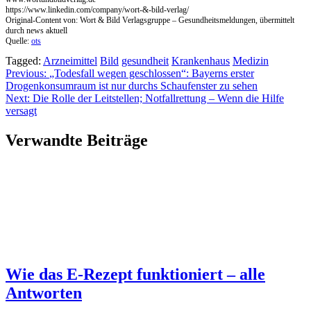
https://www.linkedin.com/company/wort-&-bild-verlag/
Original-Content von: Wort & Bild Verlagsgruppe – Gesundheitsmeldungen, übermittelt
durch news aktuell
Quelle:
ots
Tagged:
Arzneimittel
Bild
gesundheit
Krankenhaus
Medizin
Beitragsnavigation
Previous:
„Todesfall wegen geschlossen“: Bayerns erster
Drogenkonsumraum ist nur durchs Schaufenster zu sehen
Next:
Die Rolle der Leitstellen; Notfallrettung – Wenn die Hilfe
versagt
Verwandte Beiträge
Wie das E-Rezept funktioniert – alle
Antworten