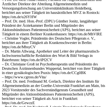
Ärztlicher Direktor der Abteilung Allgemeinmedizin und
Versorgungsforschung am Universitätsklinikum Heidelberg,
berichtet aus seiner Tätigkeit im hausärztlichen MVZ in Rostock:
https://ots.de/u26YHW
– Prof. Dr. med. Hon.-Prof. (DPU) Günther Jonitz, langjähriger
Präsident der Ärztekammer Berlin und Mitgründer des
Aktionsbündnisses Patientensicherheit (APS), berichtet aus seiner
Tätigkeit in einem Berliner Krankenhauses: https://ots.de/MhVlRE
– Christine Vogler, Präsidentin des Deutschen Pflegerats e. V.,
berichtet aus ihrer Tätigkeit als Krankenschwester in Berlin:
https://ots.de/MbsyCV
– Dr. Martin Allwang, Apotheker und Leiter der pharmazeutisch-
fachwissenschaftliche Redaktion des Wort & Bild Verlags in
Baierbrunn: https://ots.de/iPf2CV
– Dr. Christiane Groß ist Psychotherapeutin und Präsidentin des
Deutschen Ärztinnenbundes Wuppertal, berichtet von ihrer Tätigkeit
in einer gynäkologischen Praxis: https://ots.de/CCg0BK
– https://www.cgross.de/Vita/
– Prof. Dr. med. Ferdinand M. Gerlach, Direktor des Instituts für
Allgemeinmedizin an der Goethe-Universität Frankfurt am Main, bis
2023 Vorsitzender des Sachverständigenrats Gesundheit und
Mitgründer des Aktionsbündnisses Patientensicherheit (APS),
berichtet von seiner Tätigkeit als Arzt in Frankfurt:
https://ots.de/GewzzE