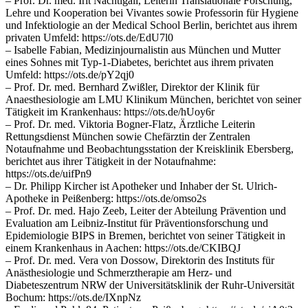
– Prof. Dr. med. Irit Nachtigall, Leiterin Translationale Forschung,
Lehre und Kooperation bei Vivantes sowie Professorin für Hygiene
und Infektiologie an der Medical School Berlin, berichtet aus ihrem
privaten Umfeld: https://ots.de/EdU7l0
– Isabelle Fabian, Medizinjournalistin aus München und Mutter
eines Sohnes mit Typ-1-Diabetes, berichtet aus ihrem privaten
Umfeld: https://ots.de/pY2qj0
– Prof. Dr. med. Bernhard Zwißler, Direktor der Klinik für
Anaesthesiologie am LMU Klinikum München, berichtet von seiner
Tätigkeit im Krankenhaus: https://ots.de/hUoy6r
– Prof. Dr. med. Viktoria Bogner-Flatz, Ärztliche Leiterin
Rettungsdienst München sowie Chefärztin der Zentralen
Notaufnahme und Beobachtungsstation der Kreisklinik Ebersberg,
berichtet aus ihrer Tätigkeit in der Notaufnahme:
https://ots.de/uifPn9
– Dr. Philipp Kircher ist Apotheker und Inhaber der St. Ulrich-
Apotheke in Peißenberg: https://ots.de/omso2s
– Prof. Dr. med. Hajo Zeeb, Leiter der Abteilung Prävention und
Evaluation am Leibniz-Institut für Präventionsforschung und
Epidemiologie BIPS in Bremen, berichtet von seiner Tätigkeit in
einem Krankenhaus in Aachen: https://ots.de/CKIBQJ
– Prof. Dr. med. Vera von Dossow, Direktorin des Instituts für
Anästhesiologie und Schmerztherapie am Herz- und
Diabeteszentrum NRW der Universitätsklinik der Ruhr-Universität
Bochum: https://ots.de/IXnpNz