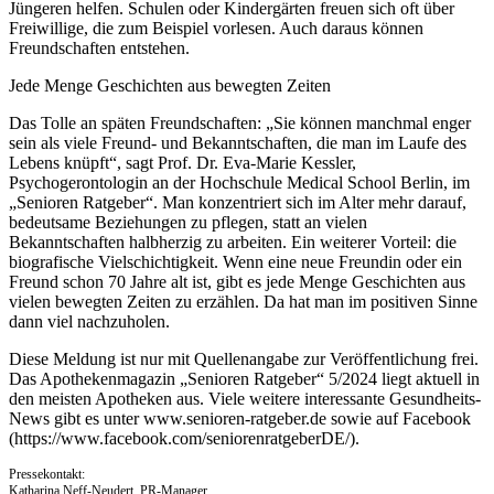
Jüngeren helfen. Schulen oder Kindergärten freuen sich oft über
Freiwillige, die zum Beispiel vorlesen. Auch daraus können
Freundschaften entstehen.
Jede Menge Geschichten aus bewegten Zeiten
Das Tolle an späten Freundschaften: „Sie können manchmal enger
sein als viele Freund- und Bekanntschaften, die man im Laufe des
Lebens knüpft“, sagt Prof. Dr. Eva-Marie Kessler,
Psychogerontologin an der Hochschule Medical School Berlin, im
„Senioren Ratgeber“. Man konzentriert sich im Alter mehr darauf,
bedeutsame Beziehungen zu pflegen, statt an vielen
Bekanntschaften halbherzig zu arbeiten. Ein weiterer Vorteil: die
biografische Vielschichtigkeit. Wenn eine neue Freundin oder ein
Freund schon 70 Jahre alt ist, gibt es jede Menge Geschichten aus
vielen bewegten Zeiten zu erzählen. Da hat man im positiven Sinne
dann viel nachzuholen.
Diese Meldung ist nur mit Quellenangabe zur Veröffentlichung frei.
Das Apothekenmagazin „Senioren Ratgeber“ 5/2024 liegt aktuell in
den meisten Apotheken aus. Viele weitere interessante Gesundheits-
News gibt es unter www.senioren-ratgeber.de sowie auf Facebook
(https://www.facebook.com/seniorenratgeberDE/).
Pressekontakt:
Katharina Neff-Neudert, PR-Manager