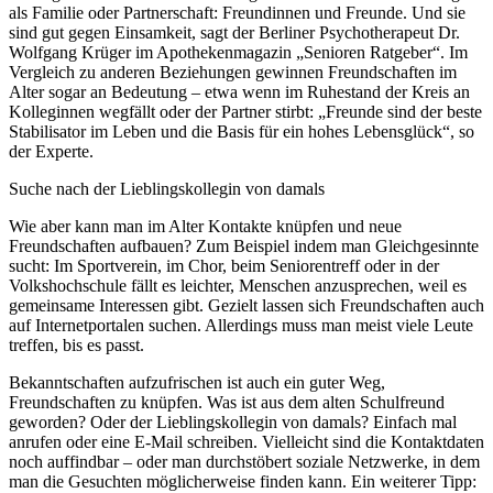
als Familie oder Partnerschaft: Freundinnen und Freunde. Und sie
sind gut gegen Einsamkeit, sagt der Berliner Psychotherapeut Dr.
Wolfgang Krüger im Apothekenmagazin „Senioren Ratgeber“. Im
Vergleich zu anderen Beziehungen gewinnen Freundschaften im
Alter sogar an Bedeutung – etwa wenn im Ruhestand der Kreis an
Kolleginnen wegfällt oder der Partner stirbt: „Freunde sind der beste
Stabilisator im Leben und die Basis für ein hohes Lebensglück“, so
der Experte.
Suche nach der Lieblingskollegin von damals
Wie aber kann man im Alter Kontakte knüpfen und neue
Freundschaften aufbauen? Zum Beispiel indem man Gleichgesinnte
sucht: Im Sportverein, im Chor, beim Seniorentreff oder in der
Volkshochschule fällt es leichter, Menschen anzusprechen, weil es
gemeinsame Interessen gibt. Gezielt lassen sich Freundschaften auch
auf Internetportalen suchen. Allerdings muss man meist viele Leute
treffen, bis es passt.
Bekanntschaften aufzufrischen ist auch ein guter Weg,
Freundschaften zu knüpfen. Was ist aus dem alten Schulfreund
geworden? Oder der Lieblingskollegin von damals? Einfach mal
anrufen oder eine E-Mail schreiben. Vielleicht sind die Kontaktdaten
noch auffindbar – oder man durchstöbert soziale Netzwerke, in dem
man die Gesuchten möglicherweise finden kann. Ein weiterer Tipp: