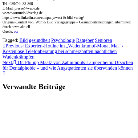
Tel.: 089/744 33-360
E-Mail:
presse@wubv.de
www.wortundbildverlag.de
https://www.linkedin.com/company/wort-&-bild-verlag/
Original-Content von: Wort & Bild Verlagsgruppe – Gesundheitsmeldungen, übermittelt
durch news aktuell
Quelle:
ots
Tagged:
Bild
gesundheit
Psychologie
Ratgeber
Senioren
Beitragsnavigation
Previous:
Experten-Hotline im „Wadenkrampf-Monat Mai“ /
Kostenlose Telefonberatung bei schmerzhaften nächtlichen
Wadenkrämpfen
Next:
Dr. Philipp Maatz von Zahnimpuls Lampertheim: Ursachen
für Dentalphobie – und wie Angstpatienten sie überwinden können
Verwandte Beiträge