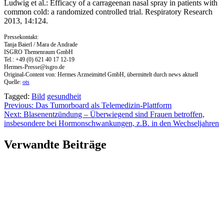
Ludwig et al.: Efficacy of a carrageenan nasal spray in patients with
common cold: a randomized controlled trial. Respiratory Research
2013, 14:124.
Pressekontakt:
Tanja Baierl / Mara de Andrade
ISGRO Themenraum GmbH
Tel.: +49 (0) 621 40 17 12-19
Hermes-Presse@isgro.de
Original-Content von: Hermes Arzneimittel GmbH, übermittelt durch news aktuell
Quelle:
ots
Tagged:
Bild
gesundheit
Beitragsnavigation
Previous:
Das Tumorboard als Telemedizin-Plattform
Next:
Blasenentzündung – Überwiegend sind Frauen betroffen,
insbesondere bei Hormonschwankungen, z.B. in den Wechseljahren
Verwandte Beiträge