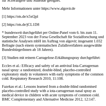
für Schwangere und Stillende geeignet.
Mehr Informationen unter https://www.algovir.de
[1] https://ots.de/x5xQpl
[2] https://ots.de/jCL1D8
* bundesweit durchgeführt per Online-Panel vom 6. bis zum 11.
September 2023 von der Forsa Gesellschaft für Sozialforschung und
statistische Analysen mbH im Auftrag von algovir; insgesamt 1.032
Befragte (nach einem systematischen Zufallsverfahren ausgewählte
BundesbürgerInnen ab 18 Jahren).
[3] Studien mit reinem Carragelose-Erkältungsspray durchgeführt:
Eccles et al.: Efficacy and safety of an antiviral Iota-Carrageenan
nasal spray: a randomized, double-blind, placebo-controlled
exploratory study in volunteers with early symptoms of the common
cold. Respiratory Research 2010, 11:108.
Fazekas et al.: Lessons learned from a double-blind randomised
placebo-controlled study with a iota-carrageenan nasal spray as
medical device in children with acute symptoms of common cold.
BMC Complementary and Alternative Medicine 2012, 12:147.