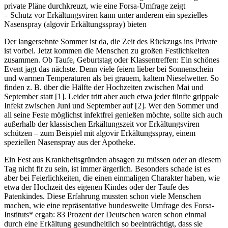
private Pläne durchkreuzt, wie eine Forsa-Umfrage zeigt
– Schutz vor Erkältungsviren kann unter anderem ein spezielles
Nasenspray (algovir Erkältungsspray) bieten
Der langersehnte Sommer ist da, die Zeit des Rückzugs ins Private
ist vorbei. Jetzt kommen die Menschen zu großen Festlichkeiten
zusammen. Ob Taufe, Geburtstag oder Klassentreffen: Ein schönes
Event jagt das nächste. Denn viele feiern lieber bei Sonnenschein
und warmen Temperaturen als bei grauem, kaltem Nieselwetter. So
finden z. B. über die Hälfte der Hochzeiten zwischen Mai und
September statt [1]. Leider tritt aber auch etwa jeder fünfte grippale
Infekt zwischen Juni und September auf [2]. Wer den Sommer und
all seine Feste möglichst infektfrei genießen möchte, sollte sich auch
außerhalb der klassischen Erkältungszeit vor Erkältungsviren
schützen – zum Beispiel mit algovir Erkältungsspray, einem
speziellen Nasenspray aus der Apotheke.
Ein Fest aus Krankheitsgründen absagen zu müssen oder an diesem
Tag nicht fit zu sein, ist immer ärgerlich. Besonders schade ist es
aber bei Feierlichkeiten, die einen einmaligen Charakter haben, wie
etwa der Hochzeit des eigenen Kindes oder der Taufe des
Patenkindes. Diese Erfahrung mussten schon viele Menschen
machen, wie eine repräsentative bundesweite Umfrage des Forsa-
Instituts* ergab: 83 Prozent der Deutschen waren schon einmal
durch eine Erkältung gesundheitlich so beeinträchtigt, dass sie