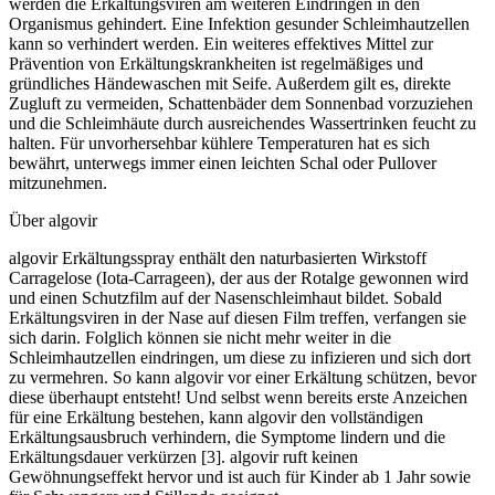
werden die Erkältungsviren am weiteren Eindringen in den
Organismus gehindert. Eine Infektion gesunder Schleimhautzellen
kann so verhindert werden. Ein weiteres effektives Mittel zur
Prävention von Erkältungskrankheiten ist regelmäßiges und
gründliches Händewaschen mit Seife. Außerdem gilt es, direkte
Zugluft zu vermeiden, Schattenbäder dem Sonnenbad vorzuziehen
und die Schleimhäute durch ausreichendes Wassertrinken feucht zu
halten. Für unvorhersehbar kühlere Temperaturen hat es sich
bewährt, unterwegs immer einen leichten Schal oder Pullover
mitzunehmen.
Über algovir
algovir Erkältungsspray enthält den naturbasierten Wirkstoff
Carragelose (Iota-Carrageen), der aus der Rotalge gewonnen wird
und einen Schutzfilm auf der Nasenschleimhaut bildet. Sobald
Erkältungsviren in der Nase auf diesen Film treffen, verfangen sie
sich darin. Folglich können sie nicht mehr weiter in die
Schleimhautzellen eindringen, um diese zu infizieren und sich dort
zu vermehren. So kann algovir vor einer Erkältung schützen, bevor
diese überhaupt entsteht! Und selbst wenn bereits erste Anzeichen
für eine Erkältung bestehen, kann algovir den vollständigen
Erkältungsausbruch verhindern, die Symptome lindern und die
Erkältungsdauer verkürzen [3]. algovir ruft keinen
Gewöhnungseffekt hervor und ist auch für Kinder ab 1 Jahr sowie