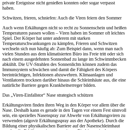
private Ereignisse nicht genießen konnten oder sogar verpasst
haben.
Schwitzen, frieren, schniefen: Auch die Viren feiern den Sommer
Auch wenn Erkältungen nicht so recht zu Sonnenschein und heißen
Temperaturen passen wollen – Viren haben im Sommer oft leichtes
Spiel. Der Körper hat unter anderem mit starken
Temperaturschwankungen zu kämpfen, Frieren und Schwitzen
wechseln sich nun häufig ab: Zum Beispiel dann, wenn man nach
vielen Stunden aus dem klimatisierten Büro ins Freie tritt oder sich
nach einem ausgedehnten Sonnenbad zu lange im Schwimmbecken
abkühlt. Die UV-Strahlen des Sonnenlichts können zudem das
Immunsystem schwächen und damit die Fähigkeit des Körpers
beeinträchtigen, Infektionen abzuwehren. Klimaanlagen und
Ventilatoren trocknen darüber hinaus die Schleimhäute aus, die eine
natürliche Barriere gegen Krankheitserreger bilden.
Das „Viren-Einfallstor“ Nase strategisch schützen
Erkältungsviren finden ihren Weg in den Körper vor allem über die
Nase. Deshalb kann es gerade in den Tagen vor einem Fest sinnvoll
sein, ein spezielles Nasenspray zur Abwehr von Erkältungsviren zu
verwenden (algovir Erkältungsspray aus der Apotheke). Durch die
Bildung einer physikalischen Barriere auf der Nasenschleimhaut