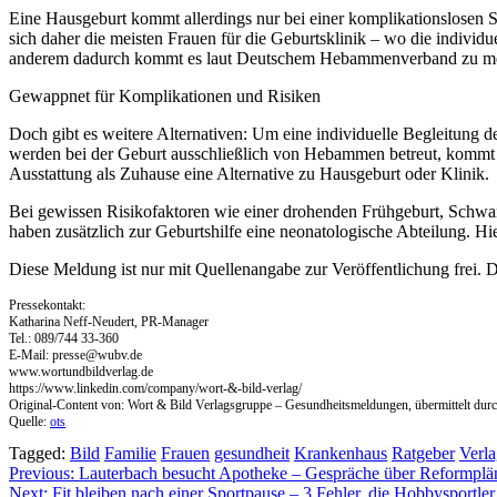
Eine Hausgeburt kommt allerdings nur bei einer komplikationslosen S
sich daher die meisten Frauen für die Geburtsklinik – wo die indivi
anderem dadurch kommt es laut Deutschem Hebammenverband zu mehr 
Gewappnet für Komplikationen und Risiken
Doch gibt es weitere Alternativen: Um eine individuelle Begleitung 
werden bei der Geburt ausschließlich von Hebammen betreut, kommt e
Ausstattung als Zuhause eine Alternative zu Hausgeburt oder Klinik.
Bei gewissen Risikofaktoren wie einer drohenden Frühgeburt, Schwang
haben zusätzlich zur Geburtshilfe eine neonatologische Abteilung. H
Diese Meldung ist nur mit Quellenangabe zur Veröffentlichung frei
Pressekontakt:
Katharina Neff-Neudert, PR-Manager
Tel.: 089/744 33-360
E-Mail:
presse@wubv.de
www.wortundbildverlag.de
https://www.linkedin.com/company/wort-&-bild-verlag/
Original-Content von: Wort & Bild Verlagsgruppe – Gesundheitsmeldungen, übermittelt durc
Quelle:
ots
Tagged:
Bild
Familie
Frauen
gesundheit
Krankenhaus
Ratgeber
Verl
Beitragsnavigation
Previous:
Lauterbach besucht Apotheke – Gespräche über Reformplä
Next:
Fit bleiben nach einer Sportpause – 3 Fehler, die Hobbysportl