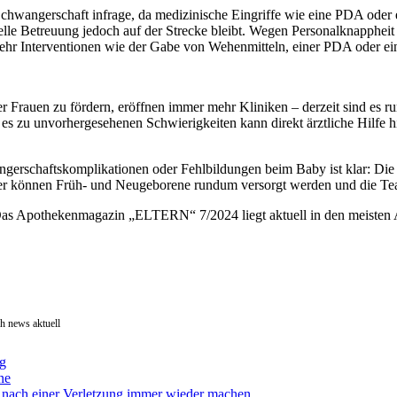
chwangerschaft infrage, da medizinische Eingriffe wie eine PDA oder e
duelle Betreuung jedoch auf der Strecke bleibt. Wegen Personalknapph
Interventionen wie der Gabe von Wehenmitteln, einer PDA oder eine
der Frauen zu fördern, eröffnen immer mehr Kliniken – derzeit sind e
s zu unvorhergesehenen Schwierigkeiten kann direkt ärztliche Hilfe 
erschaftskomplikationen oder Fehlbildungen beim Baby ist klar: Die G
ier können Früh- und Neugeborene rundum versorgt werden und die Teams
. Das Apothekenmagazin „ELTERN“ 7/2024 liegt aktuell in den meisten
h news aktuell
ag
ne
er nach einer Verletzung immer wieder machen