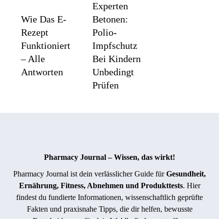
Experten
Wie Das E-
Betonen:
Rezept
Polio-
Funktioniert
Impfschutz
– Alle
Bei Kindern
Antworten
Unbedingt
Prüfen
Lieferengpässe:
Gut Durch
Apothekertag
Die
Fordert Mehr
Wechseljahre
Pharmacy Journal – Wissen, das wirkt!
Handlungsspielraum
Mit ARD
Pharmacy Journal ist dein verlässlicher Guide für
Gesundheit,
Für Apotheken
Gesund
Ernährung, Fitness, Abnehmen und Produkttests
. Hier
findest du fundierte Informationen, wissenschaftlich geprüfte
Fakten und praxisnahe Tipps, die dir helfen, bewusste