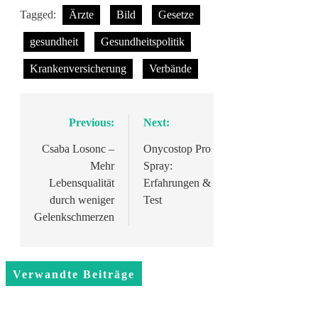
Tagged:
Ärzte
Bild
Gesetze
gesundheit
Gesundheitspolitik
Krankenversicherung
Verbände
Beitragsnavigation
Previous:
Next:
Csaba Losonc –
Onycostop Pro
Mehr
Spray:
Lebensqualität
Erfahrungen &
durch weniger
Test
Gelenkschmerzen
Verwandte Beiträge