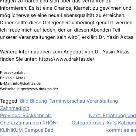
Fragen zu klären und sich über das Verfahren zu
informieren. Es ist eine Chance, Klarheit zu gewinnen und
möglicherweise eine neue Lebensqualität zu erreichen.
Daher sollte diese Gelegenheit unbedingt genutzt werden.
Ich freue mich auf jeden, der an diesen Abenden Teil
unserer Veranstaltungen sein wird“, erklärt Dr. Yasin Aktas.
Weitere Informationen zum Angebot von Dr. Yasin Aktas
finden Sie unter: https://www.draktas.de/
Pressekontakt:
Dr. Yasin Aktas
E-Mail:
info@draktas.de
Webseite: https://www.draktas.de/
Tagged:
Bild
Bildung
Terminvorschau
Veranstaltung
Zahnmedizin
Beitragsnavigation
Previous:
Rückkehr als
Next:
Ernährung und
Chefärztin an den RHÖN-
Osteoporose / Aufs Kalzium
KLINIKUM Campus Bad
kommt es an