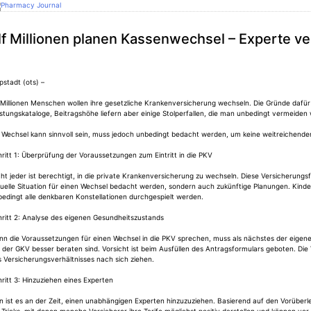
Skip
to
armacy Journal
content
lf Millionen planen Kassenwechsel – Experte v
pstadt (ots) –
 Millionen Menschen wollen ihre gesetzliche Krankenversicherung wechseln. Die Gründe dafür sin
stungskataloge, Beitragshöhe liefern aber einige Stolperfallen, die man unbedingt vermeiden w
 Wechsel kann sinnvoll sein, muss jedoch unbedingt bedacht werden, um keine weitreichenden
ritt 1: Überprüfung der Voraussetzungen zum Eintritt in die PKV
ht jeder ist berechtigt, in die private Krankenversicherung zu wechseln. Diese Versicherungsf
uelle Situation für einen Wechsel bedacht werden, sondern auch zukünftige Planungen. Kinde
edingt alle denkbaren Konstellationen durchgespielt werden.
hritt 2: Analyse des eigenen Gesundheitszustands
nn die Voraussetzungen für einen Wechsel in die PKV sprechen, muss als nächstes der eigen
 der GKV besser beraten sind. Vorsicht ist beim Ausfüllen des Antragsformulars geboten. D
 Versicherungsverhältnisses nach sich ziehen.
ritt 3: Hinzuziehen eines Experten
n ist es an der Zeit, einen unabhängigen Experten hinzuzuziehen. Basierend auf den Vorüber
 Tricks, mit denen manche Versicherer ihre Tarife möglichst positiv darstellen und können vo