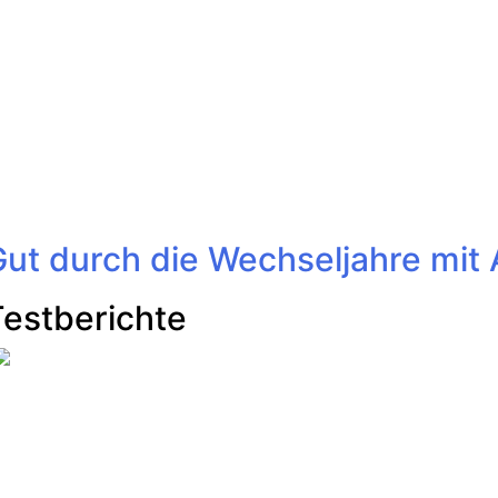
Gut durch die Wechseljahre mi
Testberichte