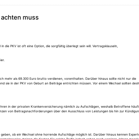
V achten muss
die PKV ist oft eine Option, die sorgfältig überlegt sein will. Vertragsklauseln,
ier.
ich mehr als 69.300 Euro brutto verdienen, vorenthalten. Darüber hinaus sollte nicht nur die
end sie in der PKV von Geburt an Beiträge entrichten müssen. Vor einem Wechsel sollten des
ühren in der privaten Krankenversicherung nämlich zu Aufschlägen, weshalb Betroffene häufi
uenzen von Beitragsnachforderungen über den Ausschluss von Leistungen bis hin zur Kündigu
r geben, ob ein Wechsel ohne horrende Aufschläge möglich ist. Darüber hinaus kennen Expert
v, normalerweise steigen die Kosten für solche Tarife jedoch schon nach wenigen Jahren massi