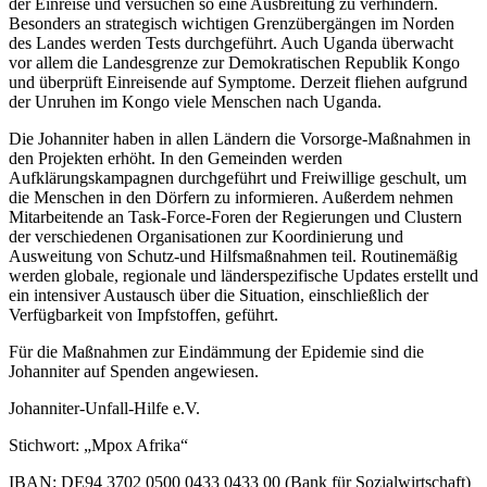
der Einreise und versuchen so eine Ausbreitung zu verhindern.
Besonders an strategisch wichtigen Grenzübergängen im Norden
des Landes werden Tests durchgeführt. Auch Uganda überwacht
vor allem die Landesgrenze zur Demokratischen Republik Kongo
und überprüft Einreisende auf Symptome. Derzeit fliehen aufgrund
der Unruhen im Kongo viele Menschen nach Uganda.
Die Johanniter haben in allen Ländern die Vorsorge-Maßnahmen in
den Projekten erhöht. In den Gemeinden werden
Aufklärungskampagnen durchgeführt und Freiwillige geschult, um
die Menschen in den Dörfern zu informieren. Außerdem nehmen
Mitarbeitende an Task-Force-Foren der Regierungen und Clustern
der verschiedenen Organisationen zur Koordinierung und
Ausweitung von Schutz-und Hilfsmaßnahmen teil. Routinemäßig
werden globale, regionale und länderspezifische Updates erstellt und
ein intensiver Austausch über die Situation, einschließlich der
Verfügbarkeit von Impfstoffen, geführt.
Für die Maßnahmen zur Eindämmung der Epidemie sind die
Johanniter auf Spenden angewiesen.
Johanniter-Unfall-Hilfe e.V.
Stichwort: „Mpox Afrika“
IBAN: DE94 3702 0500 0433 0433 00 (Bank für Sozialwirtschaft)