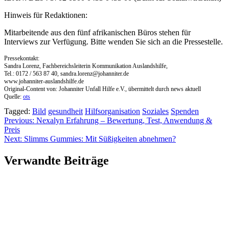
Hinweis für Redaktionen:
Mitarbeitende aus den fünf afrikanischen Büros stehen für
Interviews zur Verfügung. Bitte wenden Sie sich an die Pressestelle.
Pressekontakt:
Sandra Lorenz, Fachbereichsleiterin Kommunikation Auslandshilfe,
Tel.: 0172 / 563 87 40,
sandra.lorenz@johanniter.de
www.johanniter-auslandshilfe.de
Original-Content von: Johanniter Unfall Hilfe e.V., übermittelt durch news aktuell
Quelle:
ots
Tagged:
Bild
gesundheit
Hilfsorganisation
Soziales
Spenden
Beitragsnavigation
Previous:
Nexalyn Erfahrung – Bewertung, Test, Anwendung &
Preis
Next:
Slimms Gummies: Mit Süßigkeiten abnehmen?
Verwandte Beiträge