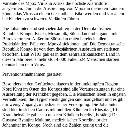
Variante des Mpox-Virus in Afrika die höchste Alarmstufe
ausgerufen. Durch die Ausbreitung von Mpox in mehreren Ländern
könnte das Virus zu einem Gesundheitsrisiko werden und vor allem
bei Kindern zu schweren Verläufen führen.
Die Johanniter sind seit vielen Jahren in der Demokratischen
Republik Kongo, Kenia, Mosambik, Südsudan und Uganda mit
Büros vertreten. Außer im Südsudan traten bereits in allen
Projektländern Fälle von Mpox-Infektionen auf. Die Demokratische
Republik Kongo ist von dem diesjährigen Ausbruch am stärksten
betroffen. Laut WHO gab es in dem zentralafrikanischen Land in
diesem Jahr bereits mehr als 14.000 Fälle. 524 Menschen starben
demnach an dem Virus.
Präventionsmaßnahmen gestartet
Besonders in den Geflüchtetenlagern in der umkämpften Region
Nord Kivu im Osten des Kongos sind alle Voraussetzungen für eine
Ausbreitung der Krankheit gegeben. Die Menschen leben in engsten
Verhältnissen, die Hygienebedingungen sind mangelhaft und es gibt
nur wenig Zugang zu medizinischer Versorgung. Die Johanniter
sind hier in sieben Camps mit mobilen Kliniken im Einsatz. „10
Krankheitsfälle gab es in unseren Kliniken bereits“, bestätigt Dr.
Gustave Byanjira Mulume, medizinischer Koordinator der
Johanniter im Kongo. Noch sind die Zahlen gering und die