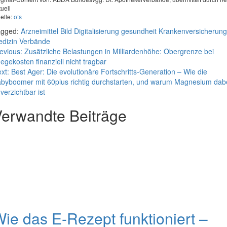
tuell
elle:
ots
agged:
Arzneimittel
Bild
Digitalisierung
gesundheit
Krankenversicherung
dizin
Verbände
eitragsnavigation
evious:
Zusätzliche Belastungen in Milliardenhöhe: Obergrenze bei
legekosten finanziell nicht tragbar
xt:
Best Ager: Die evolutionäre Fortschritts-Generation – Wie die
byboomer mit 60plus richtig durchstarten, und warum Magnesium dab
verzichtbar ist
erwandte Beiträge
ie das E-Rezept funktioniert –