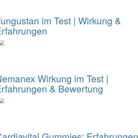
ungustan im Test | Wirkung &
Erfahrungen
emanex Wirkung im Test |
Erfahrungen & Bewertung
ardiavital Gummies: Erfahrungen