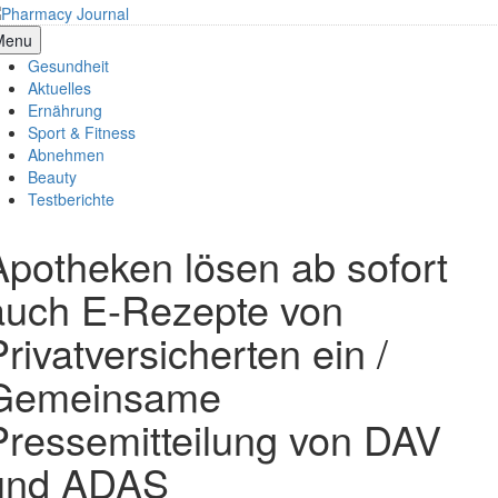
Skip
to
armacy Journal
Menu
content
Gesundheit
Aktuelles
Ernährung
Sport & Fitness
Abnehmen
Beauty
Testberichte
Apotheken lösen ab sofort
auch E-Rezepte von
Privatversicherten ein /
Gemeinsame
Pressemitteilung von DAV
und ADAS