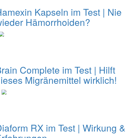
amexin Kapseln im Test | Nie
wieder Hämorrhoiden?
rain Complete im Test | Hilft
ieses Migränemittel wirklich!
0
iaform RX im Test | Wirkung &
Erfahrungen