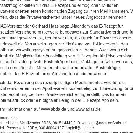
nsatzmöglichkeiten für das E-Rezept und ermöglichen Millionen
ivatversicherten einen komfortablen Zugang zu ihren Medikamenten. W
ffen, dass die Privatversicherten unser neues Angebot annehmen.“
AS-Vorsitzender Gerhard Haas sagt: „Nachdem das E-Rezept für
setzlich Versicherte mittlerweile bundesweit zur Standardverordnung fü
zneimittel geworden ist, freuen wir uns, jetzt auch für Privatversicherte
ndesweit die Vorrausetzungen zur Einlösung von E-Rezepten in den
othekenverwaltungssystemen geschaffen zu haben. Auch wenn sich
tuell die Möglichkeit der Ausstellung von E-Rezepten für Privatversiche
ch auf einzelne private Kostenträger beschränkt, gehen wir davon aus,
ss in den nächsten Monaten alle weiteren privaten Kostenträger
enfalls das E-Rezept Ihren Versicherten anbieten werden.“
ch der Bezahlung des rezeptpflichtigen Medikamentes wird für die
ivatversicherten in der Apotheke ein Kostenbeleg zur Einreichung für d
stenerstattung bei ihrer Krankenversicherung erstellt. Das kann ein
pierausdruck oder ein digitaler Beleg in der E-Rezept-App sein.
hr Informationen auf www.abda.de und www.adas.de
essekontakt:
rhard Haas, Vorsitzender ADAS, 08151 4442-910,
vorstand@adas.deChristian
lett, Pressestelle ABDA, 030 40004-137,
c.splett@abda.de
iginal-Content von: ABDA Bundesvgg. Dt. Apothekerverbände, übermittelt durch n