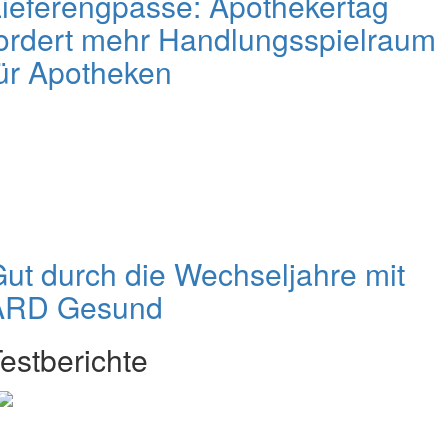
ieferengpässe: Apothekertag
ordert mehr Handlungsspielraum
ür Apotheken
ut durch die Wechseljahre mit
ARD Gesund
estberichte