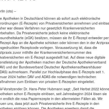
rlin (ots) –
le Apotheken in Deutschland können ab sofort auch elektronische
rordnungen (E-Rezepte) von Privatversicherten annehmen und einlös
sher war dieses Verfahren nur gesetzlich Krankenversicherten
rbehalten. Da Privatversicherte jedoch keine elektronische
sundheitskarte (eGK) besitzen, müssen sie ihr E-Rezept entweder per
Rezept-App an die Apotheke schicken oder können den in der Arztprax
sgedruckten Rezeptcode vorlegen. Voraussetzung ist, dass die
ztpraxis zuvor mithilfe der Krankenversichertennummer des
ivatversicherten ein E-Rezept ausgestellt hat. Auf diese neue digitale
enstleistung der Apotheken machen der Deutsche Apothekerverband
AV) und der Bundesverband Deutscher Apothekensoftwarehäuser
DAS) aufmerksam. Parallel zur Hochlaufphase des E-Rezepts seit 1.
nuar 2024 hatten DAV und ADAS die notwendigen technischen
ßnahmen zum Einlösen von privaten E-Rezepten eingeleitet.
V-Vorsitzender Dr. Hans-Peter Hubmann sagt: „Seit Herbst 2022 könn
otheken schon E-Rezepte einlösen, seit Jahresbeginn 2024 lösen sie
n endlich die rosa Papierrezepte in den allermeisten Fällen ab. Wir
euen uns, dass jetzt auch Privatversicherte ihre E-Rezepte in den
otheken einlösen können. Die Apotheken erweitern damit die