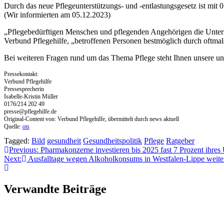
Durch das neue Pflegeunterstützungs- und -entlastungsgesetz ist mit
(Wir informierten am 05.12.2023)
„Pflegebedürftigen Menschen und pflegenden Angehörigen die Unterstü
Verbund Pflegehilfe, „betroffenen Personen bestmöglich durch oftma
Bei weiteren Fragen rund um das Thema Pflege steht Ihnen unsere un
Pressekontakt:
Verbund Pflegehilfe
Pressesprecherin
Isabelle-Kristin Müller
0176/214 202 49
presse@pflegehilfe.de
Original-Content von: Verbund Pflegehilfe, übermittelt durch news aktuell
Quelle:
ots
Tagged:
Bild
gesundheit
Gesundheitspolitik
Pflege
Ratgeber
Beitragsnavigation
Previous:
Pharmakonzerne investieren bis 2025 fast 7 Prozent ihres
Next:
Ausfalltage wegen Alkoholkonsums in Westfalen-Lippe weite
Verwandte Beiträge