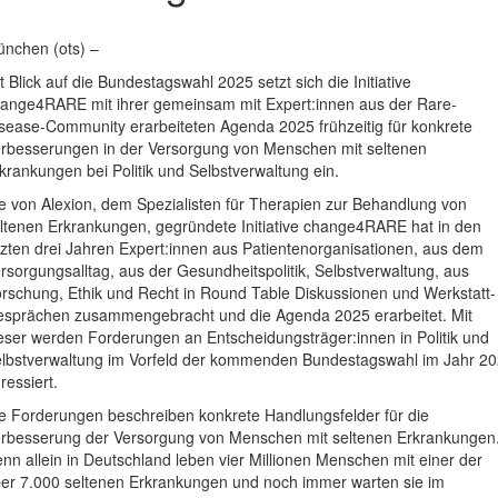
nchen (ots) –
t Blick auf die Bundestagswahl 2025 setzt sich die Initiative
ange4RARE mit ihrer gemeinsam mit Expert:innen aus der Rare-
sease-Community erarbeiteten Agenda 2025 frühzeitig für konkrete
rbesserungen in der Versorgung von Menschen mit seltenen
krankungen bei Politik und Selbstverwaltung ein.
e von Alexion, dem Spezialisten für Therapien zur Behandlung von
ltenen Erkrankungen, gegründete Initiative change4RARE hat in den
tzten drei Jahren Expert:innen aus Patientenorganisationen, aus dem
rsorgungsalltag, aus der Gesundheitspolitik, Selbstverwaltung, aus
rschung, Ethik und Recht in Round Table Diskussionen und Werkstatt-
sprächen zusammengebracht und die Agenda 2025 erarbeitet. Mit
eser werden Forderungen an Entscheidungsträger:innen in Politik und
lbstverwaltung im Vorfeld der kommenden Bundestagswahl im Jahr 2
ressiert.
e Forderungen beschreiben konkrete Handlungsfelder für die
rbesserung der Versorgung von Menschen mit seltenen Erkrankungen
nn allein in Deutschland leben vier Millionen Menschen mit einer der
er 7.000 seltenen Erkrankungen und noch immer warten sie im