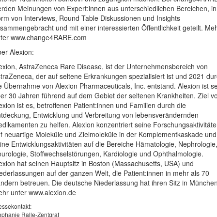
rden Meinungen von Expert:innen aus unterschiedlichen Bereichen, in
rm von Interviews, Round Table Diskussionen und Insights
sammengebracht und mit einer interessierten Öffentlichkeit geteilt. Me
nter www.change4RARE.com
er Alexion:
exion, AstraZeneca Rare Disease, ist der Unternehmensbereich von
traZeneca, der auf seltene Erkrankungen spezialisiert ist und 2021 du
e Übernahme von Alexion Pharmaceuticals, Inc. entstand. Alexion ist se
er 30 Jahren führend auf dem Gebiet der seltenen Krankheiten. Ziel v
exion ist es, betroffenen Patient:innen und Familien durch die
tdeckung, Entwicklung und Verbreitung von lebensverändernden
dikamenten zu helfen. Alexion konzentriert seine Forschungsaktivität
f neuartige Moleküle und Zielmoleküle in der Komplementkaskade und
ine Entwicklungsaktivitäten auf die Bereiche Hämatologie, Nephrologie
urologie, Stoffwechselstörungen, Kardiologie und Ophthalmologie.
exion hat seinen Hauptsitz in Boston (Massachusetts, USA) und
ederlassungen auf der ganzen Welt, die Patient:innen in mehr als 70
ndern betreuen. Die deutsche Niederlassung hat ihren Sitz in München
hr unter www.alexion.de
essekontakt:
ephanie Ralle-Zentgraf