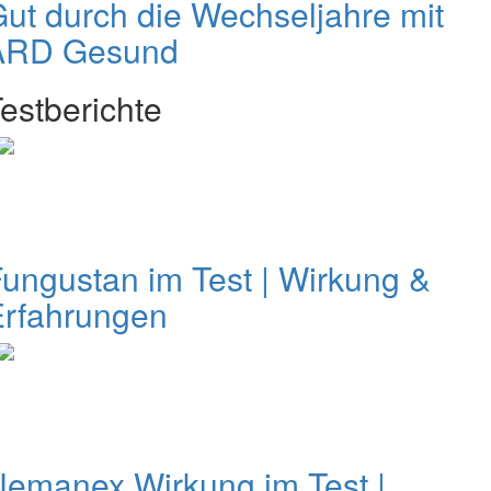
ut durch die Wechseljahre mit
ARD Gesund
estberichte
ungustan im Test | Wirkung &
Erfahrungen
emanex Wirkung im Test |