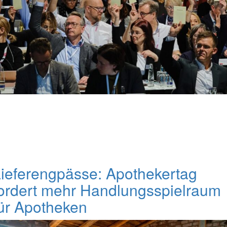
ieferengpässe: Apothekertag
ordert mehr Handlungsspielraum
ür Apotheken