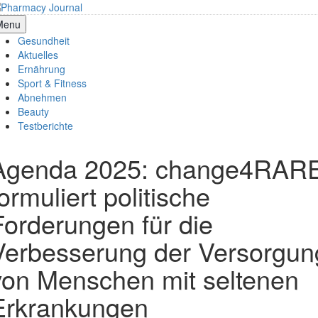
Skip
to
armacy Journal
Menu
content
Gesundheit
Aktuelles
Ernährung
Sport & Fitness
Abnehmen
Beauty
Testberichte
Agenda 2025: change4RAR
ormuliert politische
Forderungen für die
Verbesserung der Versorgun
von Menschen mit seltenen
Erkrankungen