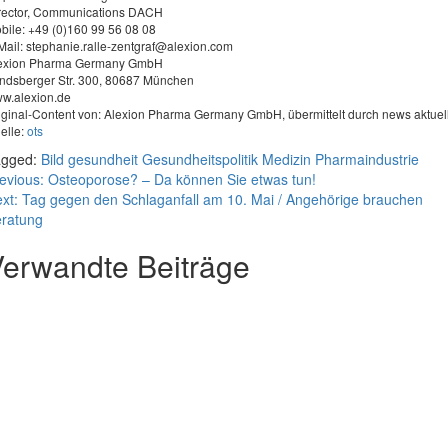
rector, Communications DACH
bile: +49 (0)160 99 56 08 08
Mail:
stephanie.ralle-zentgraf@alexion.com
exion Pharma Germany GmbH
ndsberger Str. 300, 80687 München
w.alexion.de
iginal-Content von: Alexion Pharma Germany GmbH, übermittelt durch news aktuel
elle:
ots
agged:
Bild
gesundheit
Gesundheitspolitik
Medizin
Pharmaindustrie
eitragsnavigation
evious:
Osteoporose? – Da können Sie etwas tun!
xt:
Tag gegen den Schlaganfall am 10. Mai / Angehörige brauchen
ratung
erwandte Beiträge