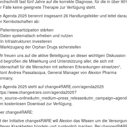
rchschnitt fast fünf Jahre auf die korrekte Diagnose, für die in über 90
r Fälle keine geeignete Therapie zur Verfügung steht.
e Agenda 2025 benennt insgesamt 26 Handlungsfelder und leitet dara
er Kernbotschaften ab:
 Patientenpartizipation stärken
 Daten systematisch erheben und nutzen
 In Infrastrukturen investieren
 Marktzugang der Orphan Drugs sicherstellen
ir freuen uns auf die aktive Beteiligung an dieser wichtigen Diskussion
d begrüßen die Mitwirkung und Unterstützung aller, die sich mit
idenschaft für die Menschen mit seltenen Erkrankungen einsetzen“,
tont Andrea Passalacqua, General Manager von Alexion Pharma
ermany.
e Agenda 2025 steht auf change4RARE.com/agenda2025
ttps://www.change4rare.com/agenda2025?
tm_source=online&utm_medium=press_release&utm_campaign=agend
m kostenlosen Download zur Verfügung.
ber change4RARE:
t der Initiative change4RARE will Alexion das Wissen um die Versorgu
ltener Krankheiten bündeln und zugänglich machen. Bei change4RAR