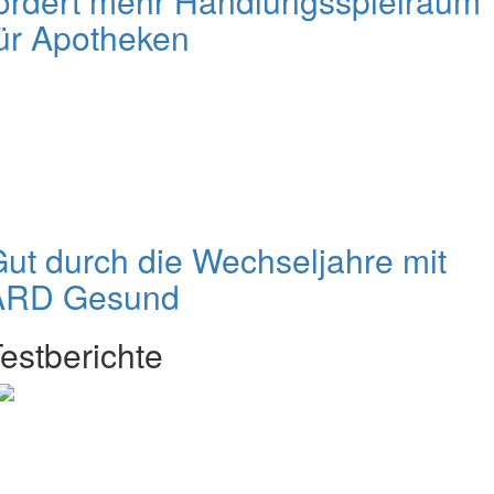
ordert mehr Handlungsspielraum
ür Apotheken
ut durch die Wechseljahre mit
ARD Gesund
estberichte