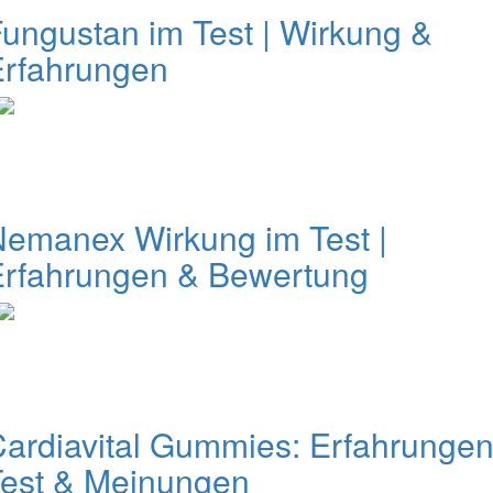
ungustan im Test | Wirkung &
Erfahrungen
emanex Wirkung im Test |
Erfahrungen & Bewertung
ardiavital Gummies: Erfahrungen
Test & Meinungen