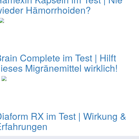
wieder Hämorrhoiden?
rain Complete im Test | Hilft
ieses Migränemittel wirklich!
0
iaform RX im Test | Wirkung &
Erfahrungen