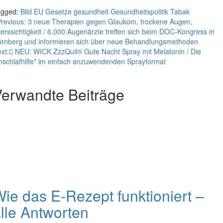
agged:
Bild
EU
Gesetze
gesundheit
Gesundheitspolitik
Tabak
eitragsnavigation
revious:
3 neue Therapien gegen Glaukom, trockene Augen,
terssichtigkeit / 6.000 Augenärzte treffen sich beim DOC-Kongress in
rnberg und informieren sich über neue Behandlungsmethoden
xt:
NEU: WICK ZzzQuil® Gute Nacht Spray mit Melatonin / Die
nschlafhilfe* im einfach anzuwendenden Sprayformat
erwandte Beiträge
ie das E-Rezept funktioniert –
lle Antworten