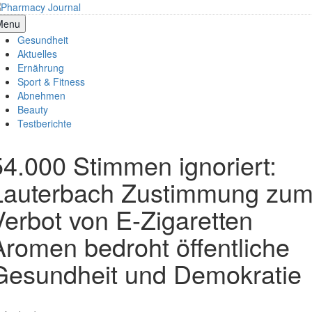
Skip
to
armacy Journal
Menu
content
Gesundheit
Aktuelles
Ernährung
Sport & Fitness
Abnehmen
Beauty
Testberichte
54.000 Stimmen ignoriert:
Lauterbach Zustimmung zu
Verbot von E-Zigaretten
Aromen bedroht öffentliche
Gesundheit und Demokratie