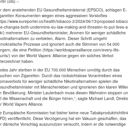
rlin (ots) –
r dem anstehenden EU Gesundheitsministerrat (EPSCO), schlagen E-
garetten Konsumenten wegen eines aggressiven Vorstoßes
ttps://www.eureporter.co/health/tobacco-2/2024/06/13/proposed-tobacc
le-changes-both-undermine-eu-law-making-and-threaten-to-put-lives-a
sk/) mehrerer EU-Gesundheitsminister, Aromen für weniger schädliche
kotinalternativen zu verbieten, Alarm. Dieser Schritt umgeht
mokratische Prozesse und ignoriert auch die Stimmen von 54.000
rgern, die eine Petition (https://worldvapersalliance.com/every-life-
unts/) von der World Vapers‘ Alliance gegen ein solches Verbot
terzeichnet haben.
edes Jahr sterben in der EU 700.000 Menschen unnötig durch das
uchen von Zigaretten. Durch das rücksichtslose Vorantreiben eines
omaverbots für weniger schädliche Nikotinalternativen spielen die
sundheitsminister mit Menschenleben und ignorieren den klaren Wille
r Bevölkerung. Minister Lauterbach muss diesen Wahnsinn stoppen u
f die Wissenschaft und die Bürger hören,“, sagte Michael Landl, Direkt
r World Vapers Alliance.
e Europäische Kommission hat bisher keine neue Tabakproduktrichtlini
PD) veröffentlicht. Diese Verzögerung hat ein Vakuum geschaffen, das
r dänische Vorschlag auszunutzen versucht, indem er die notwendige