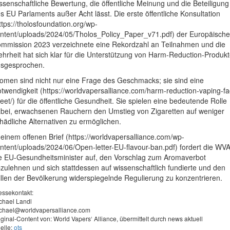
ssenschaftliche Bewertung, die öffentliche Meinung und die Beteiligung
s EU Parlaments außer Acht lässt. Die erste öffentliche Konsultation
ttps://tholosfoundation.org/wp-
ntent/uploads/2024/05/Tholos_Policy_Paper_v71.pdf) der Europäisch
mmission 2023 verzeichnete eine Rekordzahl an Teilnahmen und die
hrheit hat sich klar für die Unterstützung von Harm-Reduction-Produk
sgesprochen.
omen sind nicht nur eine Frage des Geschmacks; sie sind eine
twendigkeit (https://worldvapersalliance.com/harm-reduction-vaping-fa
eet/) für die öffentliche Gesundheit. Sie spielen eine bedeutende Rolle
bei, erwachsenen Rauchern den Umstieg von Zigaretten auf weniger
hädliche Alternativen zu ermöglichen.
 einem offenen Brief (https://worldvapersalliance.com/wp-
ntent/uploads/2024/06/Open-letter-EU-flavour-ban.pdf) fordert die WV
e EU-Gesundheitsminister auf, den Vorschlag zum Aromaverbot
zulehnen und sich stattdessen auf wissenschaftlich fundierte und den
llen der Bevölkerung widerspiegelnde Regulierung zu konzentrieren.
essekontakt:
chael Landl
chael@worldvapersalliance.com
iginal-Content von: World Vapers‘ Alliance, übermittelt durch news aktuell
elle:
ots