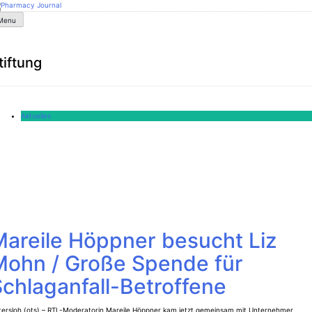
Skip
to
armacy Journal
Menu
content
tiftung
Aktuelles
Mareile Höppner besucht Liz
Mohn / Große Spende für
chlaganfall-Betroffene
tersloh (ots) – RTL-Moderatorin Mareile Höppner kam jetzt gemeinsam mit Unternehmer