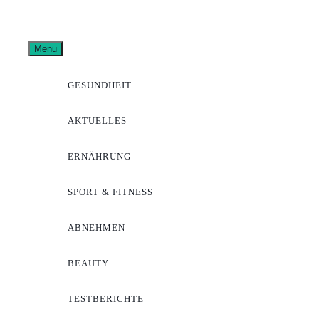
Skip
to
Pharma
content
Menu
GESUNDHEIT
AKTUELLES
ERNÄHRUNG
SPORT & FITNESS
ABNEHMEN
BEAUTY
TESTBERICHTE