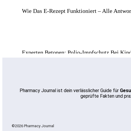
Wie Das E-Rezept Funktioniert – Alle Antwor
Experten Betonen: Polio-Impfschutz Bei Kin
Unbedingt Prüfen
Pharmacy Journal ist dein verlässlicher Guide für
Gesu
geprüfte Fakten und prax
Lieferengpässe: Apothekertag Fordert Mehr
Handlungsspielraum Für Apotheken
©2026 Pharmacy Journal