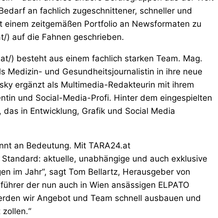
darf an fachlich zugeschnittener, schneller und
it einem zeitgemäßen Portfolio an Newsformaten zu
at/) auf die Fahnen geschrieben.
at/) besteht aus einem fachlich starken Team. Mag.
als Medizin- und Gesundheitsjournalistin in ihre neue
vsky ergänzt als Multimedia-Redakteurin mit ihrem
ntin und Social-Media-Profi. Hinter dem eingespielten
as in Entwicklung, Grafik und Social Media
nt an Bedeutung. Mit TARA24.at
n Standard: aktuelle, unabhängige und auch exklusive
gen im Jahr“, sagt Tom Bellartz, Herausgeber von
sführer der nun auch in Wien ansässigen ELPATO
den wir Angebot und Team schnell ausbauen und
zollen.“