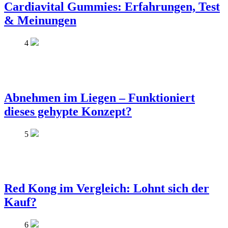
Cardiavital Gummies: Erfahrungen, Test
& Meinungen
4
Abnehmen im Liegen – Funktioniert
dieses gehypte Konzept?
5
Red Kong im Vergleich: Lohnt sich der
Kauf?
6