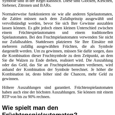
Symbole sind in der Regel klassisch. Diese sind Glocken, Kirschen,
Siebener, Zitronen und BARs.
Normalerweise funktionieren sie wie alle anderen Spielautomaten,
die Zahlen müssen nach dem Zufallsprinzip ausgewählt und
vervollständigt werden, bevor Sie sich Ihre Gewinne auszahlen
lassen können. Es gibt jedoch einen kleinen Unterschied zwischen
einem Früchtespielautomaten und einem traditionellen
Spielautomaten. Bei den Fruchtspielautomaten verwenden Sie nicht
nur Zufallszahlen. Stattdessen platzieren Sie Ihre Einsätze mit
mehreren zufällig ausgewählten Früchten, die als Symbole
dargestellt werden. Um zu gewinnen, müssen Sie dafür sorgen, dass
die Kombination dieser Fruchtsymbole zu dem Zeitpunkt, an dem
Sie die Walzen zu Ende drehen, realisiert wird. Die Auszahlung
oder das Geld, das Sie an Fruchtspielautomaten verdienen, wird
anhand der Kombination der Symbole berechnet. Je höher die
Kombination ist, desto höher sind die Chancen, mehr Geld zu
gewinnen.
Höhere Auszahlungen sind garantiert. Früchtenspielautomaten
haben auch eine der höchsten Auszahlungen. Sie können mit einem
RTP von bis zu 90% rechnen.
Wie spielt man den
Früchtenspielautomaten?