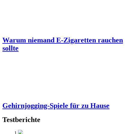
Warum niemand E-Zigaretten rauchen
sollte
Gehirnjogging-Spiele für zu Hause
Testberichte
1