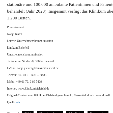
stationäre und 100.000 ambulante Patientinnen und Patient
behandelt (Jahr 2023). Insgesamt verfügt das Klinikum übe
1.200 Betten.
Pressekontakt:
Nadja Jüstel
Leiterin Unternehmenskommunikation
klinikum Bielefeld
Unternehmenskommunikation
Teutoburger Straße 50, 33604 Bielefeld
E-Mail:
nadja.juestel@klinikumbielefeld.de
Telefon: +49 05 21. 5 81 – 20 83
Mobil: +49 01 72. 2 69 7429
Internet: www.klinikumbielefeld.de
Original-Content von: Klinikum Bielefeld gem. GmbH, übermittelt durch news aktuell
Quelle:
ots