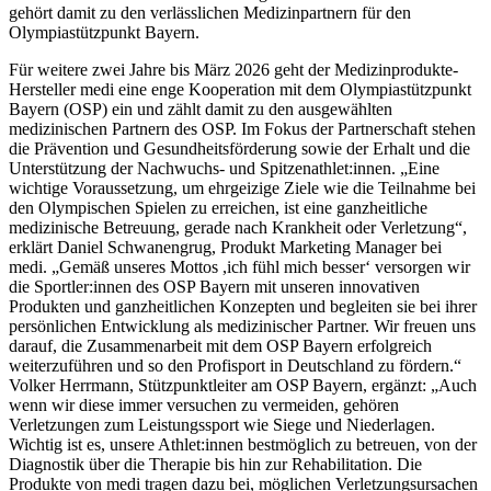
gehört damit zu den verlässlichen Medizinpartnern für den
Olympiastützpunkt Bayern.
Für weitere zwei Jahre bis März 2026 geht der Medizinprodukte-
Hersteller medi eine enge Kooperation mit dem Olympiastützpunkt
Bayern (OSP) ein und zählt damit zu den ausgewählten
medizinischen Partnern des OSP. Im Fokus der Partnerschaft stehen
die Prävention und Gesundheitsförderung sowie der Erhalt und die
Unterstützung der Nachwuchs- und Spitzenathlet:innen. „Eine
wichtige Voraussetzung, um ehrgeizige Ziele wie die Teilnahme bei
den Olympischen Spielen zu erreichen, ist eine ganzheitliche
medizinische Betreuung, gerade nach Krankheit oder Verletzung“,
erklärt Daniel Schwanengrug, Produkt Marketing Manager bei
medi. „Gemäß unseres Mottos ,ich fühl mich besser‘ versorgen wir
die Sportler:innen des OSP Bayern mit unseren innovativen
Produkten und ganzheitlichen Konzepten und begleiten sie bei ihrer
persönlichen Entwicklung als medizinischer Partner. Wir freuen uns
darauf, die Zusammenarbeit mit dem OSP Bayern erfolgreich
weiterzuführen und so den Profisport in Deutschland zu fördern.“
Volker Herrmann, Stützpunktleiter am OSP Bayern, ergänzt: „Auch
wenn wir diese immer versuchen zu vermeiden, gehören
Verletzungen zum Leistungssport wie Siege und Niederlagen.
Wichtig ist es, unsere Athlet:innen bestmöglich zu betreuen, von der
Diagnostik über die Therapie bis hin zur Rehabilitation. Die
Produkte von medi tragen dazu bei, möglichen Verletzungsursachen