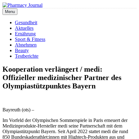
Skip
to
Menu
Pharmacy Journal
content
Gesundheit
Aktuelles
Ernährung
Sport & Fitness
Abnehmen
Beauty
Testberichte
Kooperation verlängert / medi:
Offizieller medizinischer Partner des
Olympiastützpunktes Bayern
Bayreuth (ots) –
Im Vorfeld der Olympischen Sommerspiele in Paris erneuert der
Medizinprodukte-Hersteller medi seine Partnerschaft mit dem
Olympiastützpunkt Bayern. Seit April 2022 stattet medi die rund
850 Bundeskaderathlet:innen mit Hightech-Produkten aus und