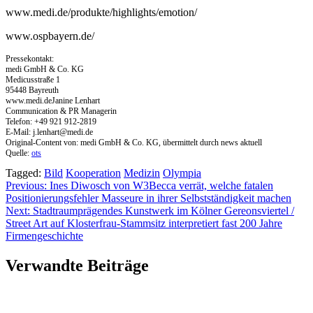
www.medi.de/produkte/highlights/emotion/
www.ospbayern.de/
Pressekontakt:
medi GmbH & Co. KG
Medicusstraße 1
95448 Bayreuth
www.medi.deJanine Lenhart
Communication & PR Managerin
Telefon: +49 921 912-2819
E-Mail:
j.lenhart@medi.de
Original-Content von: medi GmbH & Co. KG, übermittelt durch news aktuell
Quelle:
ots
Tagged:
Bild
Kooperation
Medizin
Olympia
Beitragsnavigation
Previous:
Ines Diwosch von W3Becca verrät, welche fatalen
Positionierungsfehler Masseure in ihrer Selbstständigkeit machen
Next:
Stadtraumprägendes Kunstwerk im Kölner Gereonsviertel /
Street Art auf Klosterfrau-Stammsitz interpretiert fast 200 Jahre
Firmengeschichte
Verwandte Beiträge