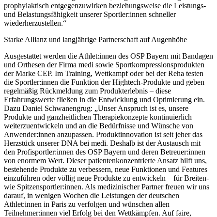
prophylaktisch entgegenzuwirken beziehungsweise die Leistungs-
und Belastungsfähigkeit unserer Sportler:innen schneller
wiederherzustellen.“
Starke Allianz und langjährige Partnerschaft auf Augenhöhe
Ausgestattet werden die Athlet:innen des OSP Bayern mit Bandagen
und Orthesen der Firma medi sowie Sportkompressionsprodukten
der Marke CEP. Im Training, Wettkampf oder bei der Reha testen
die Sportler:innen die Funktion der Hightech-Produkte und geben
regelmäßig Rückmeldung zum Produkterlebnis – diese
Erfahrungswerte fließen in die Entwicklung und Optimierung ein.
Dazu Daniel Schwanengrug: „Unser Anspruch ist es, unsere
Produkte und ganzheitlichen Therapiekonzepte kontinuierlich
weiterzuentwickeln und an die Bedürfnisse und Wünsche von
Anwender:innen anzupassen. Produktinnovation ist seit jeher das
Herzstück unserer DNA bei medi. Deshalb ist der Austausch mit
den Profisportler:innen des OSP Bayern und deren Betreuer:innen
von enormem Wert. Dieser patientenkonzentrierte Ansatz hilft uns,
bestehende Produkte zu verbessern, neue Funktionen und Features
einzuführen oder völlig neue Produkte zu entwickeln – für Breiten-
wie Spitzensportler:innen. Als medizinischer Partner freuen wir uns
darauf, in wenigen Wochen die Leistungen der deutschen
Athlet:innen in Paris zu verfolgen und wünschen allen
Teilnehmer:innen viel Erfolg bei den Wettkämpfen. Auf faire,