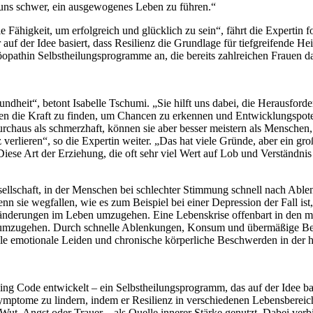
ns schwer, ein ausgewogenes Leben zu führen.“
le Fähigkeit, um erfolgreich und glücklich zu sein“, fährt die Expertin f
uf der Idee basiert, dass Resilienz die Grundlage für tiefgreifende Hei
pathin Selbstheilungsprogramme an, die bereits zahlreichen Frauen da
undheit“, betont Isabelle Tschumi. „Sie hilft uns dabei, die Herausfor
en die Kraft zu finden, um Chancen zu erkennen und Entwicklungspoten
rchaus als schmerzhaft, können sie aber besser meistern als Menschen, 
rlieren“, so die Expertin weiter. „Das hat viele Gründe, aber ein groß
. Diese Art der Erziehung, die oft sehr viel Wert auf Lob und Verständnis
esellschaft, in der Menschen bei schlechter Stimmung schnell nach Ab
n sie wegfallen, wie es zum Beispiel bei einer Depression der Fall ist,
änderungen im Leben umzugehen. Eine Lebenskrise offenbart in den mei
 umzugehen. Durch schnelle Ablenkungen, Konsum und übermäßige Bedü
ele emotionale Leiden und chronische körperliche Beschwerden in der h
g Code entwickelt – ein Selbstheilungsprogramm, das auf der Idee basie
ymptome zu lindern, indem er Resilienz in verschiedenen Lebensbereic
 Wut, Angst oder Trauer – als Quelle innerer Stärke genutzt. Dabei ver