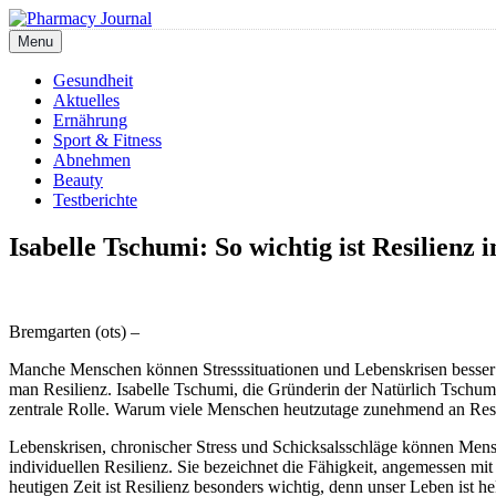
Skip
to
Menu
Pharmacy Journal
content
Gesundheit
Aktuelles
Ernährung
Sport & Fitness
Abnehmen
Beauty
Testberichte
Isabelle Tschumi: So wichtig ist Resilienz i
Bremgarten (ots) –
Manche Menschen können Stresssituationen und Lebenskrisen besser b
man Resilienz. Isabelle Tschumi, die Gründerin der Natürlich Tschumi
zentrale Rolle. Warum viele Menschen heutzutage zunehmend an Resil
Lebenskrisen, chronischer Stress und Schicksalsschläge können Mensc
individuellen Resilienz. Sie bezeichnet die Fähigkeit, angemessen m
heutigen Zeit ist Resilienz besonders wichtig, denn unser Leben ist 