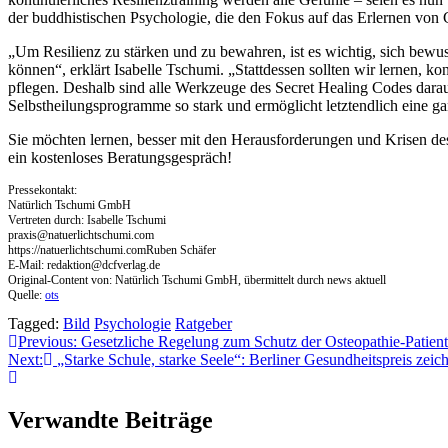
der buddhistischen Psychologie, die den Fokus auf das Erlernen von 
„Um Resilienz zu stärken und zu bewahren, ist es wichtig, sich bewus
können“, erklärt Isabelle Tschumi. „Stattdessen sollten wir lernen, 
pflegen. Deshalb sind alle Werkzeuge des Secret Healing Codes darauf
Selbstheilungsprogramme so stark und ermöglicht letztendlich eine ga
Sie möchten lernen, besser mit den Herausforderungen und Krisen des
ein kostenloses Beratungsgespräch!
Pressekontakt:
Natürlich Tschumi GmbH
Vertreten durch: Isabelle Tschumi
praxis@natuerlichtschumi.com
https://natuerlichtschumi.comRuben Schäfer
E-Mail:
redaktion@dcfverlag.de
Original-Content von: Natürlich Tschumi GmbH, übermittelt durch news aktuell
Quelle:
ots
Tagged:
Bild
Psychologie
Ratgeber
Beitragsnavigation
Previous:
Gesetzliche Regelung zum Schutz der Osteopathie-Patient
Next:
„Starke Schule, starke Seele“: Berliner Gesundheitspreis zei
Verwandte Beiträge