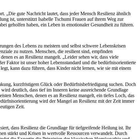
ort. „Die gute Nachricht lautet, dass jeder Mensch Resilienz ähnlich
lung ist, unterstützt Isabelle Tschumi Frauen auf ihrem Weg zur
bei geholfen haben, ein Leben in emotionaler Gesundheit zu führen.
derungen des Lebens zu meistern und selbst schwere Lebenskrisen
ziale zu nutzen. Menschen, die resilient sind, empfinden
denen es an Resilienz mangelt. „Leider sehen wir, dass viele
er Faktor ist unser hoher Lebensstandard und die bedürfnisorientierte
 legt, kann dazu führen, dass Kinder nicht lernen, wie sie mit einem
lenkung, kurzfristigem Glück oder Bedürfnisbefriedigung suchen. Doch
 wird deutlich, dass tief im Inneren keine ausreichende Grundlage
sten Menschen, denen es an Resilienz mangelt, ein tiefes Loch, das
rfnisorientierung wird der Mangel an Resilienz mit der Zeit immer
eutigen Zeit.
rt, dass Resilienz die Grundlage für tiefgreifende Heilung ist. Ihr
hen stärkt und Krisen in wertvolle Ressourcen verwandelt. Durch
bindet die Expertin die Prinzipien der klassischen Homöopathie und