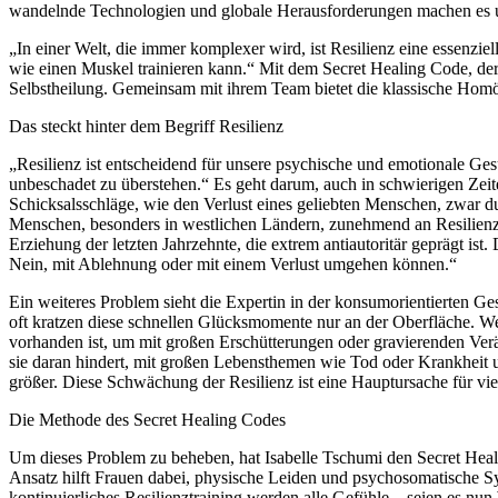
wandelnde Technologien und globale Herausforderungen machen es u
„In einer Welt, die immer komplexer wird, ist Resilienz eine essenziel
wie einen Muskel trainieren kann.“ Mit dem Secret Healing Code, der a
Selbstheilung. Gemeinsam mit ihrem Team bietet die klassische Homöo
Das steckt hinter dem Begriff Resilienz
„Resilienz ist entscheidend für unsere psychische und emotionale Ges
unbeschadet zu überstehen.“ Es geht darum, auch in schwierigen Zeit
Schicksalsschläge, wie den Verlust eines geliebten Menschen, zwar du
Menschen, besonders in westlichen Ländern, zunehmend an Resilienz ve
Erziehung der letzten Jahrzehnte, die extrem antiautoritär geprägt ist
Nein, mit Ablehnung oder mit einem Verlust umgehen können.“
Ein weiteres Problem sieht die Expertin in der konsumorientierten G
oft kratzen diese schnellen Glücksmomente nur an der Oberfläche. Wen
vorhanden ist, um mit großen Erschütterungen oder gravierenden Ver
sie daran hindert, mit großen Lebensthemen wie Tod oder Krankheit
größer. Diese Schwächung der Resilienz ist eine Hauptursache für vi
Die Methode des Secret Healing Codes
Um dieses Problem zu beheben, hat Isabelle Tschumi den Secret Healin
Ansatz hilft Frauen dabei, physische Leiden und psychosomatische S
kontinuierliches Resilienztraining werden alle Gefühle – seien es nun