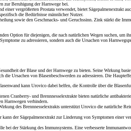
en zur Beruhigung der Harnwege bei.
nd einer vergrößerten Prostata verwendet, bietet Sägepalmenextrakt au
spezifisch die Bedürfnisse männlicher Nutzer.
dheilung sowie den Geschmacks- und Geruchssinn. Zink stärkt die Immu
enden Option für diejenigen, die nach natürlichen Wegen suchen, um i
r die Symptome zu adressieren, sondern auch die Ursachen von Harnwegs
 Gesundheit der Blase und der Harnwege zu bieten. Seine Wirkung basie
uch die Ursachen von Blasenbeschwerden zu adressieren. Die Haupteff
lasenwand kann Urovico dabei helfen, die Kontrolle über die Blasenfu
ltenen Cranberry- und Brennnesselextrakte bieten natürliche antibakter
den Harnwegen verhindern.
 Wirkung des Brennnesselextrakts unterstützt Urovico die natürliche R
r kann der Sägepalmenextrakt zur Linderung von Symptomen einer vergr
Rolle bei der Stärkung des Immunsystems. Eine verbesserte Immunantwor