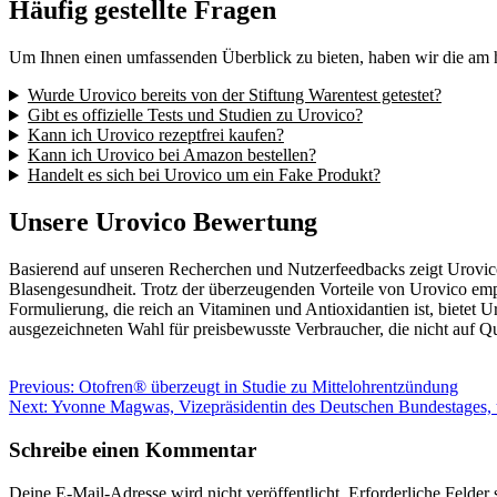
Häufig gestellte Fragen
Um Ihnen einen umfassenden Überblick zu bieten, haben wir die am 
Wurde Urovico bereits von der Stiftung Warentest getestet?
Gibt es offizielle Tests und Studien zu Urovico?
Kann ich Urovico rezeptfrei kaufen?
Kann ich Urovico bei Amazon bestellen?
Handelt es sich bei Urovico um ein Fake Produkt?
Unsere Urovico Bewertung
Basierend auf unseren Recherchen und Nutzerfeedbacks zeigt Urovico
Blasengesundheit. Trotz der überzeugenden Vorteile von Urovico empf
Formulierung, die reich an Vitaminen und Antioxidantien ist, bietet 
ausgezeichneten Wahl für preisbewusste Verbraucher, die nicht auf Qu
Beitragsnavigation
Previous:
Otofren® überzeugt in Studie zu Mittelohrentzündung
Next:
Yvonne Magwas, Vizepräsidentin des Deutschen Bundestages, un
Schreibe einen Kommentar
Deine E-Mail-Adresse wird nicht veröffentlicht.
Erforderliche Felder 