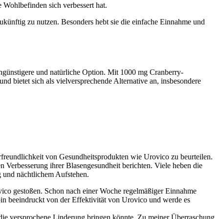
 Wohlbefinden sich verbessert hat.
zukünftig zu nutzen. Besonders hebt sie die einfache Einnahme und
günstigere und natürliche Option. Mit 1000 mg Cranberry-
d bietet sich als vielversprechende Alternative an, insbesondere
freundlichkeit von Gesundheitsprodukten wie Urovico zu beurteilen.
n Verbesserung ihrer Blasengesundheit berichten. Viele heben die
 und nächtlichem Aufstehen.
rovico gestoßen. Schon nach einer Woche regelmäßiger Einnahme
 bin beeindruckt von der Effektivität von Urovico und werde es
h die versprochene Linderung bringen könnte. Zu meiner Überraschung