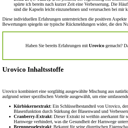
spürte ich bereits nach kurzer Zeit eine Verbesserung. Die Häuf
sind die Kapseln leicht einzunehmen und verursachen bei mir 
Diese individuellen Erfahrungen unterstreichen die positiven Aspekt
Bewertungen spiegeln sie typische Rückmeldungen wider, die den Nut
Haben Sie bereits Erfahrungen mit
Urovico
gemacht? Dan
Urovico Inhaltsstoffe
Urovico kombiniert eine sorgfältig ausgewählte Mischung aus natürlic
aufgrund seiner spezifischen Vorteile ausgewählt, um eine umfassen
Kürbiskernextrakt
: Ein Schlüsselbestandteil von Urovico, der
Blasenfunktion durch Stärkung der Blasenwand und Verbesseru
Cranberry-Extrakt
: Dieser Extrakt ist weithin anerkannt fü
Harnwege verhindert, was die Gesundheit der Harnwege unterst
Brennnesselextrakt
: Bekannt für seine diuretischen Eigensch