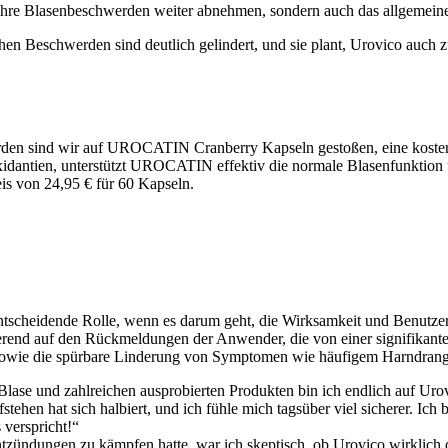
ur ihre Blasenbeschwerden weiter abnehmen, sondern auch das allgemeine
hen Beschwerden sind deutlich gelindert, und sie plant, Urovico auch 
rden sind wir auf UROCATIN Cranberry Kapseln gestoßen, eine kosten
idantien, unterstützt UROCATIN effektiv die normale Blasenfunktion un
eis von 24,95 € für 60 Kapseln.
tscheidende Rolle, wenn es darum geht, die Wirksamkeit und Benutzer
ierend auf den Rückmeldungen der Anwender, die von einer signifikante
sowie die spürbare Linderung von Symptomen wie häufigem Harndrang
Blase und zahlreichen ausprobierten Produkten bin ich endlich auf U
tehen hat sich halbiert, und ich fühle mich tagsüber viel sicherer. Ich
 verspricht!“
ntzündungen zu kämpfen hatte, war ich skeptisch, ob Urovico wirklic