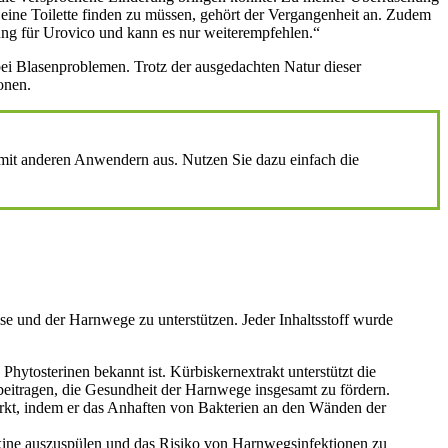
e, eine Toilette finden zu müssen, gehört der Vergangenheit an. Zudem
ung für Urovico und kann es nur weiterempfehlen.“
bei Blasenproblemen. Trotz der ausgedachten Natur dieser
onen.
 mit anderen Anwendern aus. Nutzen Sie dazu einfach die
ase und der Harnwege zu unterstützen. Jeder Inhaltsstoff wurde
 Phytosterinen bekannt ist. Kürbiskernextrakt unterstützt die
eitragen, die Gesundheit der Harnwege insgesamt zu fördern.
wirkt, indem er das Anhaften von Bakterien an den Wänden der
Toxine auszuspülen und das Risiko von Harnwegsinfektionen zu