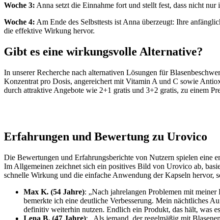
Woche 3:
Anna setzt die Einnahme fort und stellt fest, dass nicht n
Woche 4:
Am Ende des Selbsttests ist Anna überzeugt: Ihre anfänglic
die effektive Wirkung hervor.
Gibt es eine wirkungsvolle Alternative?
In unserer Recherche nach alternativen Lösungen für Blasenbeschwe
Konzentrat pro Dosis, angereichert mit Vitamin A und C sowie Antiox
durch attraktive Angebote wie 2+1 gratis und 3+2 gratis, zu einem Pr
Erfahrungen und Bewertung zu Urovico
Die Bewertungen und Erfahrungsberichte von Nutzern spielen eine en
Im Allgemeinen zeichnet sich ein positives Bild von Urovico ab, bas
schnelle Wirkung und die einfache Anwendung der Kapseln hervor, 
Max K. (54 Jahre)
: „Nach jahrelangen Problemen mit meiner 
bemerkte ich eine deutliche Verbesserung. Mein nächtliches Aufs
definitiv weiterhin nutzen. Endlich ein Produkt, das hält, was es
Lena B. (47 Jahre)
: „Als jemand, der regelmäßig mit Blasene