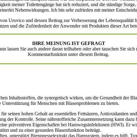
igkeit meiner Toilettengänge hat sich reduziert, und die ständige Sorg
keinerlei Nebenwirkungen. Ich bin sehr zufrieden mit meiner Entscheid
e von Urovico und dessen Beitrag zur Verbesserung der Lebensqualität 
zen und die Zufriedenheit der Anwender mit Produkten dieser Art bet
IHRE MEINUNG IST GEFRAGT
n lassen Sie auch andere daran teilhaben oder aber tauschen Sie sich
Kommentarfunktion unter diesem Beitrag.
hen Inhaltsstoffen, die synergetisch wirken, um die Gesundheit der Bl
de Unterstützung für Menschen mit Blasenproblemen zu bieten.
 für seinen hohen Gehalt an essentiellen Fettsäuren, Antioxidantien und
ng der Kontrolle. Seine nährstoffreiche Zusammensetzung kann dazu b
r seine präventiven Eigenschaften bei Harnwegsinfektionen (HWI). Er 
ützt und zu einer gesunden Blasenfunktion beiträgt.
aften, unterstützt Brennnesselextrakt das Harnsystem, indem es hilft, 