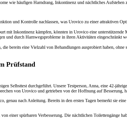
ome wie häufigen Harndrang, Inkontinenz und nächtliches Aufstehen zu
tion und Kontrolle nachlassen, was Urovico zu einer attraktiven Optio
burt mit Inkontinenz kämpfen, könnten in Urovico eine unterstützend
legen und durch Harnwegsprobleme in ihren Aktivitäten eingeschränkt 
n, die bereits eine Vielzahl von Behandlungen ausprobiert haben, ohne 
em Prüfstand
gen Selbsttest durchgeführt. Unsere Testperson, Anna, eine 42-jährige
echen von Urovico und getrieben von der Hoffnung auf Besserung, hat 
, genau nach Anleitung. Bereits in den ersten Tagen bemerkt sie eine
 einer spürbaren Verbesserung. Die nächtlichen Toilettengänge haben 