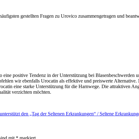
häufigsten gestellten Fragen zu Urovico zusammengetragen und beantw
 eine positive Tendenz in der Unterstützung bei Blasenbeschwerden un
ehlen wir ebenfalls Urocatin als effektive und preiswerte Alternative
Urocatin eine starke Unterstützung für die Harnwege. Die attraktiven A
alität verzichten möchten.
terstützt den „Tag der Seltenen Erkrankungen“ / Seltene Erkrankunge
sind mit
*
markiert