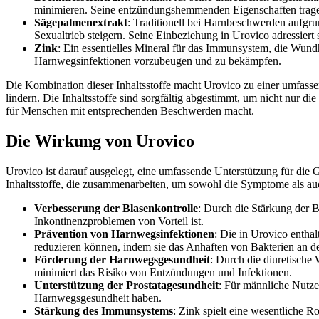
minimieren. Seine entzündungshemmenden Eigenschaften trag
Sägepalmenextrakt
: Traditionell bei Harnbeschwerden aufgru
Sexualtrieb steigern. Seine Einbeziehung in Urovico adressiert 
Zink
: Ein essentielles Mineral für das Immunsystem, die Wun
Harnwegsinfektionen vorzubeugen und zu bekämpfen.
Die Kombination dieser Inhaltsstoffe macht Urovico zu einer umfass
lindern. Die Inhaltsstoffe sind sorgfältig abgestimmt, um nicht nu
für Menschen mit entsprechenden Beschwerden macht.
Die Wirkung von Urovico
Urovico ist darauf ausgelegt, eine umfassende Unterstützung für die
Inhaltsstoffe, die zusammenarbeiten, um sowohl die Symptome als a
Verbesserung der Blasenkontrolle
: Durch die Stärkung der B
Inkontinenzproblemen von Vorteil ist.
Prävention von Harnwegsinfektionen
: Die in Urovico entha
reduzieren können, indem sie das Anhaften von Bakterien an 
Förderung der Harnwegsgesundheit
: Durch die diuretische
minimiert das Risiko von Entzündungen und Infektionen.
Unterstützung der Prostatagesundheit
: Für männliche Nutze
Harnwegsgesundheit haben.
Stärkung des Immunsystems
: Zink spielt eine wesentliche 