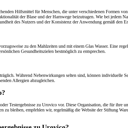
henden Hilfsmittel für Menschen, die unter verschiedenen Formen von Bl
nktionalität der Blase und der Harnwege beizutragen. Wie bei jedem N
Gesundheit des Nutzers und der Konsistenz der Anwendung gemäß den 
vorzugsweise zu den Mahlzeiten und mit einem Glas Wasser. Eine rege
ersönlichen Gesundheitszielen bestmöglich zu entsprechen.
 verträglich. Während Nebenwirkungen selten sind, können individuelle
ehenden Allergien abzugleichen.
o?
 oder Testergebnisse zu Urovico vor. Diese Organisation, die für ihre 
 zu bleiben, empfehlen wir, regelmäßig die Website der Stiftung War
energebnisse zu Urovico?