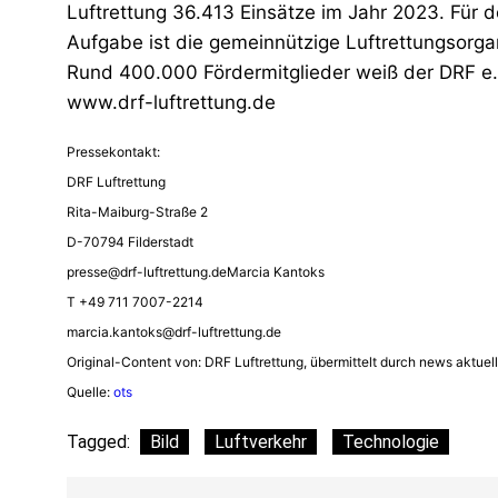
Luftrettung 36.413 Einsätze im Jahr 2023. Für d
Aufgabe ist die gemeinnützige Luftrettungsorga
Rund 400.000 Fördermitglieder weiß der DRF e.V
www.drf-luftrettung.de
Pressekontakt:
DRF Luftrettung
Rita-Maiburg-Straße 2
D-70794 Filderstadt
presse@drf-luftrettung.deMarcia
Kantoks
T +49 711 7007-2214
marcia.kantoks@drf-luftrettung.de
Original-Content von: DRF Luftrettung, übermittelt durch news aktuell
Quelle:
ots
Tagged:
Bild
Luftverkehr
Technologie