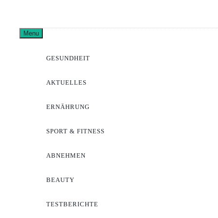
Skip
to
Pharma
content
Menu
GESUNDHEIT
AKTUELLES
ERNÄHRUNG
SPORT & FITNESS
ABNEHMEN
BEAUTY
TESTBERICHTE