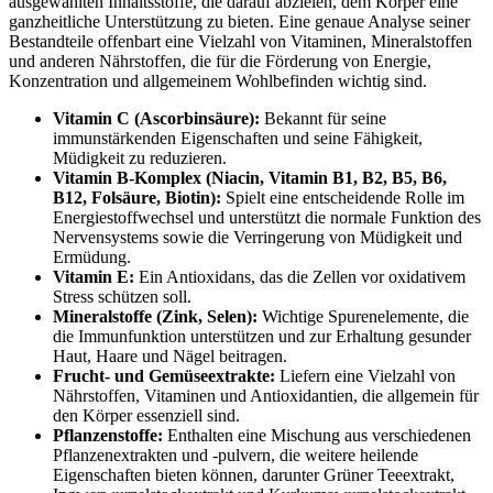
ausgewählten Inhaltsstoffe, die darauf abzielen, dem Körper eine
ganzheitliche Unterstützung zu bieten. Eine genaue Analyse seiner
Bestandteile offenbart eine Vielzahl von Vitaminen, Mineralstoffen
und anderen Nährstoffen, die für die Förderung von Energie,
Konzentration und allgemeinem Wohlbefinden wichtig sind.
Vitamin C (Ascorbinsäure):
Bekannt für seine
immunstärkenden Eigenschaften und seine Fähigkeit,
Müdigkeit zu reduzieren.
Vitamin B-Komplex (Niacin, Vitamin B1, B2, B5, B6,
B12, Folsäure, Biotin):
Spielt eine entscheidende Rolle im
Energiestoffwechsel und unterstützt die normale Funktion des
Nervensystems sowie die Verringerung von Müdigkeit und
Ermüdung.
Vitamin E:
Ein Antioxidans, das die Zellen vor oxidativem
Stress schützen soll.
Mineralstoffe (Zink, Selen):
Wichtige Spurenelemente, die
die Immunfunktion unterstützen und zur Erhaltung gesunder
Haut, Haare und Nägel beitragen.
Frucht- und Gemüseextrakte:
Liefern eine Vielzahl von
Nährstoffen, Vitaminen und Antioxidantien, die allgemein für
den Körper essenziell sind.
Pflanzenstoffe:
Enthalten eine Mischung aus verschiedenen
Pflanzenextrakten und -pulvern, die weitere heilende
Eigenschaften bieten können, darunter Grüner Teeextrakt,