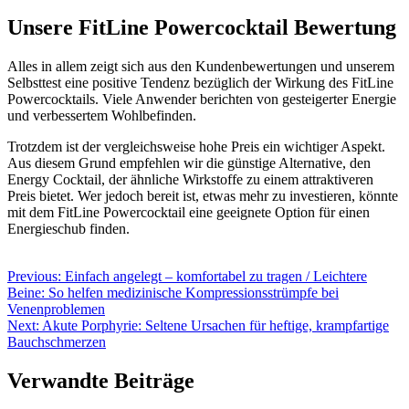
Unsere FitLine Powercocktail Bewertung
Alles in allem zeigt sich aus den Kundenbewertungen und unserem
Selbsttest eine positive Tendenz bezüglich der Wirkung des FitLine
Powercocktails. Viele Anwender berichten von gesteigerter Energie
und verbessertem Wohlbefinden.
Trotzdem ist der vergleichsweise hohe Preis ein wichtiger Aspekt.
Aus diesem Grund empfehlen wir die günstige Alternative, den
Energy Cocktail, der ähnliche Wirkstoffe zu einem attraktiveren
Preis bietet. Wer jedoch bereit ist, etwas mehr zu investieren, könnte
mit dem FitLine Powercocktail eine geeignete Option für einen
Energieschub finden.
Beitragsnavigation
Previous:
Einfach angelegt – komfortabel zu tragen / Leichtere
Beine: So helfen medizinische Kompressionsstrümpfe bei
Venenproblemen
Next:
Akute Porphyrie: Seltene Ursachen für heftige, krampfartige
Bauchschmerzen
Verwandte Beiträge