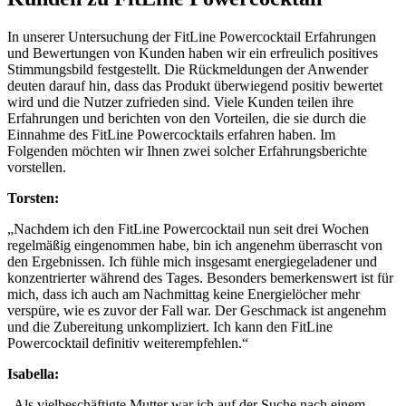
In unserer Untersuchung der FitLine Powercocktail Erfahrungen
und Bewertungen von Kunden haben wir ein erfreulich positives
Stimmungsbild festgestellt. Die Rückmeldungen der Anwender
deuten darauf hin, dass das Produkt überwiegend positiv bewertet
wird und die Nutzer zufrieden sind. Viele Kunden teilen ihre
Erfahrungen und berichten von den Vorteilen, die sie durch die
Einnahme des FitLine Powercocktails erfahren haben. Im
Folgenden möchten wir Ihnen zwei solcher Erfahrungsberichte
vorstellen.
Torsten:
„Nachdem ich den FitLine Powercocktail nun seit drei Wochen
regelmäßig eingenommen habe, bin ich angenehm überrascht von
den Ergebnissen. Ich fühle mich insgesamt energiegeladener und
konzentrierter während des Tages. Besonders bemerkenswert ist für
mich, dass ich auch am Nachmittag keine Energielöcher mehr
verspüre, wie es zuvor der Fall war. Der Geschmack ist angenehm
und die Zubereitung unkompliziert. Ich kann den FitLine
Powercocktail definitiv weiterempfehlen.“
Isabella:
„Als vielbeschäftigte Mutter war ich auf der Suche nach einem