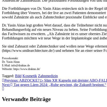
Ästhetische Zahnmedizin: Die praxisnahen Fortbildungen von und mit
Die Fortbildungen von Dr. Yasin Aktas erstrecken sich in der Regel 
Fortbildung über Veneers, bei der live an zwei Patienten demonstrier
sowohl Zahnärzte als auch Zahntechniker praxisnahe Einblicke und 
Dr. Yasin Aktas legt großen Wert darauf, dass die Teilnehmer nicht n
Behandlungserfolg auf ein neues Niveau zu heben. Seine Fortbildungen 
das Fachwissen zu erweitern. „Als Zahnärzte ist es unser oberstes Zi
Fortbildungen möchten wir neue Wege in der Implantologie und ästhet
Sie sind Zahnarzt oder Zahntechniker und wollen neue Wege erlernen,
(https://www.smilearchitecture.de/) und nehmen Sie an einer seiner Fo
Pressekontakt:
Dr. Yasin Aktas
E-Mail:
info@draktas.de
Webseite: https://www.draktas.de/
Tagged:
Bild
Kosmetik
Zahnmedizin
Beitragsnavigation
Previous:
ABZOCKE? ▷ Slim XR Kapseln mit dreister ABO-FALL
Next:
Tag gegen Lärm 2024: „Ruhe gewinnt, die Zukunft beginnt.“
Verwandte Beiträge