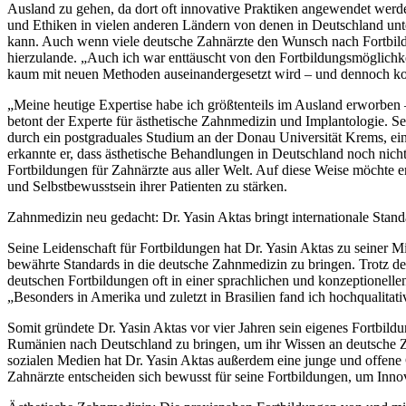
Ausland zu gehen, da dort oft innovative Praktiken angewendet werde
und Ethiken in vielen anderen Ländern von denen in Deutschland unte
kann. Auch wenn viele deutsche Zahnärzte den Wunsch nach Fortbildu
hierzulande. „Auch ich war enttäuscht von den Fortbildungsmöglichke
kaum mit neuen Methoden auseinandergesetzt wird – und dennoch kos
„Meine heutige Expertise habe ich größtenteils im Ausland erworben
betont der Experte für ästhetische Zahnmedizin und Implantologie. Se
durch ein postgraduales Studium an der Donau Universität Krems, ei
erkannte er, dass ästhetische Behandlungen in Deutschland noch nicht w
Fortbildungen für Zahnärzte aus aller Welt. Auf diese Weise möchte 
und Selbstbewusstsein ihrer Patienten zu stärken.
Zahnmedizin neu gedacht: Dr. Yasin Aktas bringt internationale Stan
Seine Leidenschaft für Fortbildungen hat Dr. Yasin Aktas zu seiner Mi
bewährte Standards in die deutsche Zahnmedizin zu bringen. Trotz der 
deutschen Fortbildungen oft in einer sprachlichen und konzeptionellen
„Besonders in Amerika und zuletzt in Brasilien fand ich hochqualitati
Somit gründete Dr. Yasin Aktas vor vier Jahren sein eigenes Fortbildu
Rumänien nach Deutschland zu bringen, um ihr Wissen an deutsche Za
sozialen Medien hat Dr. Yasin Aktas außerdem eine junge und offene
Zahnärzte entscheiden sich bewusst für seine Fortbildungen, um Inno