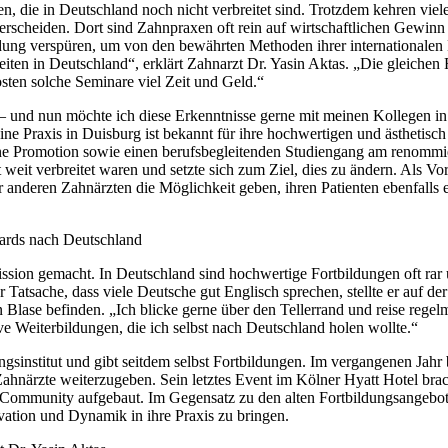
n, die in Deutschland noch nicht verbreitet sind. Trotzdem kehren vie
rscheiden. Dort sind Zahnpraxen oft rein auf wirtschaftlichen Gewinn 
ng verspüren, um von den bewährten Methoden ihrer internationalen K
iten in Deutschland“, erklärt Zahnarzt Dr. Yasin Aktas. „Die gleichen
ten solche Seminare viel Zeit und Geld.“
 – und nun möchte ich diese Erkenntnisse gerne mit meinen Kollegen i
ine Praxis in Duisburg ist bekannt für ihre hochwertigen und ästhetisc
ne Promotion sowie einen berufsbegleitenden Studiengang am renommier
eit verbreitet waren und setzte sich zum Ziel, dies zu ändern. Als Vorr
er anderen Zahnärzten die Möglichkeit geben, ihren Patienten ebenfall
dards nach Deutschland
ssion gemacht. In Deutschland sind hochwertige Fortbildungen oft rar u
Tatsache, dass viele Deutsche gut Englisch sprechen, stellte er auf de
 Blase befinden. „Ich blicke gerne über den Tellerrand und reise regel
ve Weiterbildungen, die ich selbst nach Deutschland holen wollte.“
ngsinstitut und gibt seitdem selbst Fortbildungen. Im vergangenen Jahr
hnärzte weiterzugeben. Sein letztes Event im Kölner Hyatt Hotel brac
 Community aufgebaut. Im Gegensatz zu den alten Fortbildungsangeboten
vation und Dynamik in ihre Praxis zu bringen.