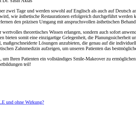
 Dr. Yasin Aktas
über zwei Tage und werden sowohl auf Englisch als auch auf Deutsch an
t wird, wie ästhetische Restaurationen erfolgreich durchgeführt werde
erlernen den präzisen Umgang mit anspruchsvollen ästhetischen Behand
ur wertvolles theoretisches Wissen erlangen, sondern auch sofort anwen
bieten somit eine einzigartige Gelegenheit, die Planungssicherheit und
el, maßgeschneiderte Lösungen anzubieten, die genau auf die individuel
ischen Zahnmedizin aufzeigen, um unseren Patienten das bestmögliche E
 um Ihren Patienten ein vollständiges Smile-Makeover zu ermöglichen?
rtbildungen teil!
E und ohne Wirkung?