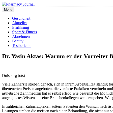
Skip
to
Menu
Pharmacy Journal
content
Gesundheit
Aktuelles
Ernährung
Sport & Fitness
Abnehmen
Beauty
Testberichte
Dr. Yasin Aktas: Warum er der Vorreiter f
Duisburg (ots) –
Viele Zahnärzte streben danach, sich in ihrem Arbeitsalltag ständig 
überteuerten Preisen angeboten, die veraltete Praktiken vermitteln un
ästhetische Zahnmedizin hat er selbst erlebt, wie begrenzt die Möglic
angeeignetes Wissen an seine Branchenkollegen weiterzugeben. Wie g
In zahlreichen Zahnarztpraxen äußern Patienten den Wunsch nach äst
Lösungen streben die meisten nach einer Behandlung, die nicht nur sch