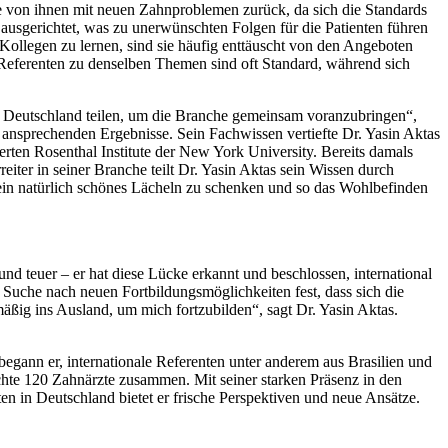
le von ihnen mit neuen Zahnproblemen zurück, da sich die Standards
ausgerichtet, was zu unerwünschten Folgen für die Patienten führen
ollegen zu lernen, sind sie häufig enttäuscht von den Angeboten
 Referenten zu denselben Themen sind oft Standard, während sich
n Deutschland teilen, um die Branche gemeinsam voranzubringen“,
h ansprechenden Ergebnisse. Sein Fachwissen vertiefte Dr. Yasin Aktas
ten Rosenthal Institute der New York University. Bereits damals
eiter in seiner Branche teilt Dr. Yasin Aktas sein Wissen durch
s ein natürlich schönes Lächeln zu schenken und so das Wohlbefinden
nd teuer – er hat diese Lücke erkannt und beschlossen, international
r Suche nach neuen Fortbildungsmöglichkeiten fest, dass sich die
mäßig ins Ausland, um mich fortzubilden“, sagt Dr. Yasin Aktas.
 begann er, internationale Referenten unter anderem aus Brasilien und
hte 120 Zahnärzte zusammen. Mit seiner starken Präsenz in den
 in Deutschland bietet er frische Perspektiven und neue Ansätze.