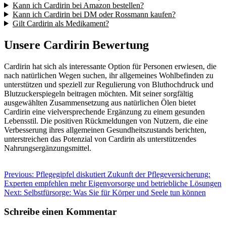
Kann ich Cardirin bei Amazon bestellen?
Kann ich Cardirin bei DM oder Rossmann kaufen?
Gilt Cardirin als Medikament?
Unsere Cardirin Bewertung
Cardirin hat sich als interessante Option für Personen erwiesen, die
nach natürlichen Wegen suchen, ihr
allgemeines Wohlbefinden zu
unterstützen und speziell
zur Regulierung von Bluthochdruck und
Blutzuckerspiegeln beitragen möchten. Mit seiner sorgfältig
ausgewählten Zusammensetzung aus natürlichen Ölen bietet
Cardirin eine vielversprechende Ergänzung zu einem gesunden
Lebensstil. Die positiven Rückmeldungen von Nutzern, die eine
Verbesserung ihres allgemeinen Gesundheitszustands berichten,
unterstreichen das Potenzial von Cardirin als unterstützendes
Nahrungsergänzungsmittel.
Beitragsnavigation
Previous:
Pflegegipfel diskutiert Zukunft der Pflegeversicherung:
Experten empfehlen mehr Eigenvorsorge und betriebliche Lösungen
Next:
Selbstfürsorge: Was Sie für Körper und Seele tun können
Schreibe einen Kommentar