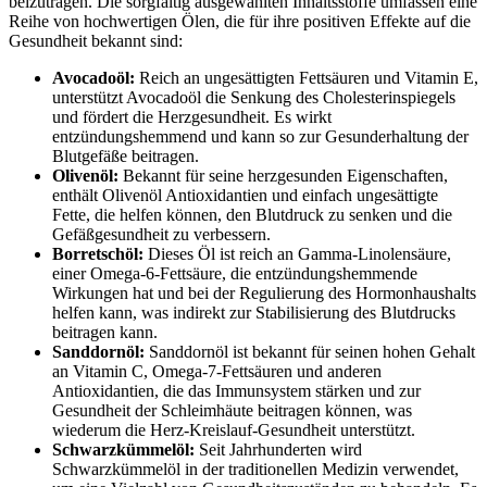
beizutragen. Die sorgfältig ausgewählten Inhaltsstoffe umfassen eine
Reihe von hochwertigen Ölen, die für ihre positiven Effekte auf die
Gesundheit bekannt sind:
Avocadoöl:
Reich an ungesättigten Fettsäuren und Vitamin E,
unterstützt Avocadoöl die Senkung des Cholesterinspiegels
und fördert die Herzgesundheit. Es wirkt
entzündungshemmend und kann so zur Gesunderhaltung der
Blutgefäße beitragen.
Olivenöl:
Bekannt für seine herzgesunden Eigenschaften,
enthält Olivenöl Antioxidantien und einfach ungesättigte
Fette, die helfen können, den Blutdruck zu senken und die
Gefäßgesundheit zu verbessern.
Borretschöl:
Dieses Öl ist reich an Gamma-Linolensäure,
einer Omega-6-Fettsäure, die entzündungshemmende
Wirkungen hat und bei der Regulierung des Hormonhaushalts
helfen kann, was indirekt zur Stabilisierung des Blutdrucks
beitragen kann.
Sanddornöl:
Sanddornöl ist bekannt für seinen hohen Gehalt
an Vitamin C, Omega-7-Fettsäuren und anderen
Antioxidantien, die das Immunsystem stärken und zur
Gesundheit der Schleimhäute beitragen können, was
wiederum die Herz-Kreislauf-Gesundheit unterstützt.
Schwarzkümmelöl:
Seit Jahrhunderten wird
Schwarzkümmelöl in der traditionellen Medizin verwendet,