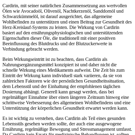
Cardirin, mit seiner natürlichen Zusammensetzung aus wertvollen
Ölen wie Avocadoöl, Olivenöl, Nachtkerzenöl, Sanddornöl und
Schwarzkümmelöl, ist darauf ausgerichtet, das allgemeine
Wohlbefinden zu unterstützen und einen Beitrag zur Gesundheit des
Herz-Kreislauf-Systems zu leisten. Die Wirkung von Cardirin
basiert auf den ernährungsphysiologischen und unterstützenden
Eigenschaften dieser Öle, die traditionell mit einer positiven
Beeinflussung des Blutdrucks und der Blutzuckerwerte in
Verbindung gebracht werden.
Beim Wirkungseintritt ist zu beachten, dass Cardirin als
Nahrungsergänzungsmittel konzipiert ist und daher nicht die
schnelle Wirkung eines Medikaments aufweist. Die Zeit bis zum
Eintritt der Wirkung kann individuell stark variieren, da sie von
zahlreichen Faktoren wie der persönlichen Gesundheitssituation,
dem Lebensstil und der Einhaltung der empfohlenen täglichen
Dosierung abhängt. Generell kann gesagt werden, dass bei
regelmäßiger Einnahme über einen längeren Zeitraum hinweg eine
schrittweise Verbesserung des allgemeinen Wohlbefindens und eine
Unterstützung der körperlichen Gesundheit erwartet werden kann.
Es ist wichtig zu verstehen, dass Cardirin als Teil eines gesunden
Lebensstils gesehen werden sollte, der auch eine ausgewogene
Ernährung, regelmäßige Bewegung und Stressmanagement umfasst.
Da Cardirin kein Ersatz für medizinische Behandlungen ist, sollten