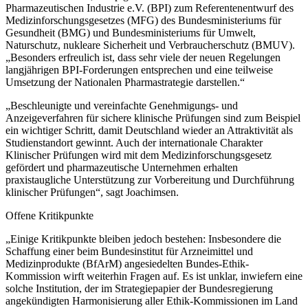
Pharmazeutischen Industrie e.V. (BPI) zum Referentenentwurf des
Medizinforschungsgesetzes (MFG) des Bundesministeriums für
Gesundheit (BMG) und Bundesministeriums für Umwelt,
Naturschutz, nukleare Sicherheit und Verbraucherschutz (BMUV).
„Besonders erfreulich ist, dass sehr viele der neuen Regelungen
langjährigen BPI-Forderungen entsprechen und eine teilweise
Umsetzung der Nationalen Pharmastrategie darstellen.“
„Beschleunigte und vereinfachte Genehmigungs- und
Anzeigeverfahren für sichere klinische Prüfungen sind zum Beispiel
ein wichtiger Schritt, damit Deutschland wieder an Attraktivität als
Studienstandort gewinnt. Auch der internationale Charakter
Klinischer Prüfungen wird mit dem Medizinforschungsgesetz
gefördert und pharmazeutische Unternehmen erhalten
praxistaugliche Unterstützung zur Vorbereitung und Durchführung
klinischer Prüfungen“, sagt Joachimsen.
Offene Kritikpunkte
„Einige Kritikpunkte bleiben jedoch bestehen: Insbesondere die
Schaffung einer beim Bundesinstitut für Arzneimittel und
Medizinprodukte (BfArM) angesiedelten Bundes-Ethik-
Kommission wirft weiterhin Fragen auf. Es ist unklar, inwiefern eine
solche Institution, der im Strategiepapier der Bundesregierung
angekündigten Harmonisierung aller Ethik-Kommissionen im Land