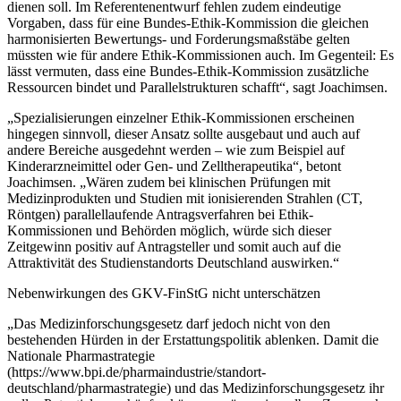
dienen soll. Im Referentenentwurf fehlen zudem eindeutige
Vorgaben, dass für eine Bundes-Ethik-Kommission die gleichen
harmonisierten Bewertungs- und Forderungsmaßstäbe gelten
müssten wie für andere Ethik-Kommissionen auch. Im Gegenteil: Es
lässt vermuten, dass eine Bundes-Ethik-Kommission zusätzliche
Ressourcen bindet und Parallelstrukturen schafft“, sagt Joachimsen.
„Spezialisierungen einzelner Ethik-Kommissionen erscheinen
hingegen sinnvoll, dieser Ansatz sollte ausgebaut und auch auf
andere Bereiche ausgedehnt werden – wie zum Beispiel auf
Kinderarzneimittel oder Gen- und Zelltherapeutika“, betont
Joachimsen. „Wären zudem bei klinischen Prüfungen mit
Medizinprodukten und Studien mit ionisierenden Strahlen (CT,
Röntgen) parallellaufende Antragsverfahren bei Ethik-
Kommissionen und Behörden möglich, würde sich dieser
Zeitgewinn positiv auf Antragsteller und somit auch auf die
Attraktivität des Studienstandorts Deutschland auswirken.“
Nebenwirkungen des GKV-FinStG nicht unterschätzen
„Das Medizinforschungsgesetz darf jedoch nicht von den
bestehenden Hürden in der Erstattungspolitik ablenken. Damit die
Nationale Pharmastrategie
(https://www.bpi.de/pharmaindustrie/standort-
deutschland/pharmastrategie) und das Medizinforschungsgesetz ihr