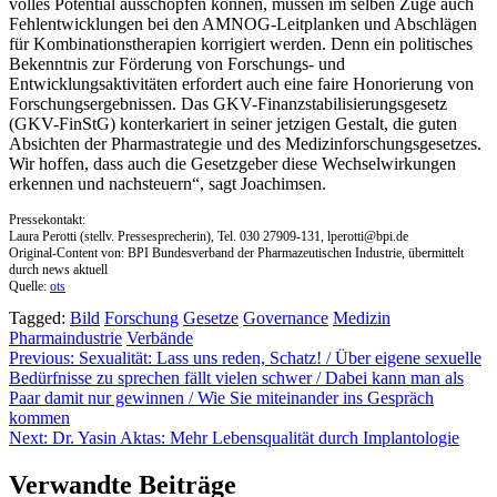
volles Potential ausschöpfen können, müssen im selben Zuge auch
Fehlentwicklungen bei den AMNOG-Leitplanken und Abschlägen
für Kombinationstherapien korrigiert werden. Denn ein politisches
Bekenntnis zur Förderung von Forschungs- und
Entwicklungsaktivitäten erfordert auch eine faire Honorierung von
Forschungsergebnissen. Das GKV-Finanzstabilisierungsgesetz
(GKV-FinStG) konterkariert in seiner jetzigen Gestalt, die guten
Absichten der Pharmastrategie und des Medizinforschungsgesetzes.
Wir hoffen, dass auch die Gesetzgeber diese Wechselwirkungen
erkennen und nachsteuern“, sagt Joachimsen.
Pressekontakt:
Laura Perotti (stellv. Pressesprecherin), Tel. 030 27909-131,
lperotti@bpi.de
Original-Content von: BPI Bundesverband der Pharmazeutischen Industrie, übermittelt
durch news aktuell
Quelle:
ots
Tagged:
Bild
Forschung
Gesetze
Governance
Medizin
Pharmaindustrie
Verbände
Beitragsnavigation
Previous:
Sexualität: Lass uns reden, Schatz! / Über eigene sexuelle
Bedürfnisse zu sprechen fällt vielen schwer / Dabei kann man als
Paar damit nur gewinnen / Wie Sie miteinander ins Gespräch
kommen
Next:
Dr. Yasin Aktas: Mehr Lebensqualität durch Implantologie
Verwandte Beiträge